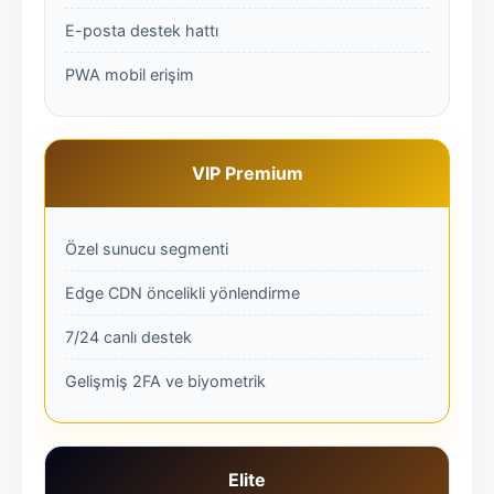
E-posta destek hattı
PWA mobil erişim
VIP Premium
Özel sunucu segmenti
Edge CDN öncelikli yönlendirme
7/24 canlı destek
Gelişmiş 2FA ve biyometrik
Elite