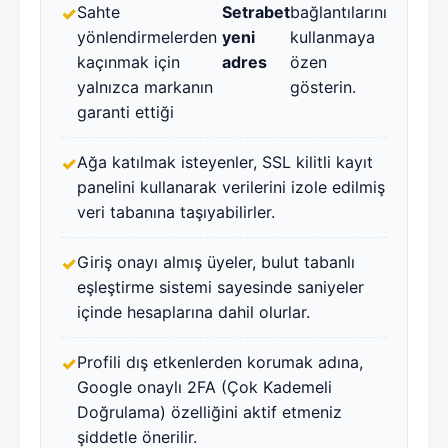
Sahte
Setrabet
bağlantılarını
yönlendirmelerden
yeni
kullanmaya
kaçınmak için
adres
özen
yalnızca markanın
gösterin.
garanti ettiği
Ağa katılmak isteyenler, SSL kilitli kayıt
panelini kullanarak verilerini izole edilmiş
veri tabanına taşıyabilirler.
Giriş onayı almış üyeler, bulut tabanlı
eşleştirme sistemi sayesinde saniyeler
içinde hesaplarına dahil olurlar.
Profili dış etkenlerden korumak adına,
Google onaylı 2FA (Çok Kademeli
Doğrulama) özelliğini aktif etmeniz
şiddetle önerilir.