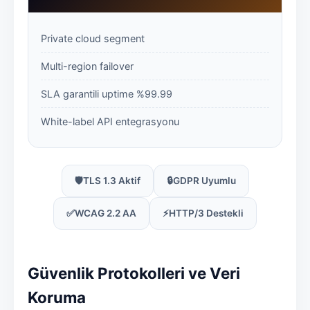
Private cloud segment
Multi-region failover
SLA garantili uptime %99.99
White-label API entegrasyonu
🛡️
TLS 1.3 Aktif
🔒
GDPR Uyumlu
✅
WCAG 2.2 AA
⚡
HTTP/3 Destekli
Güvenlik Protokolleri ve Veri
Koruma