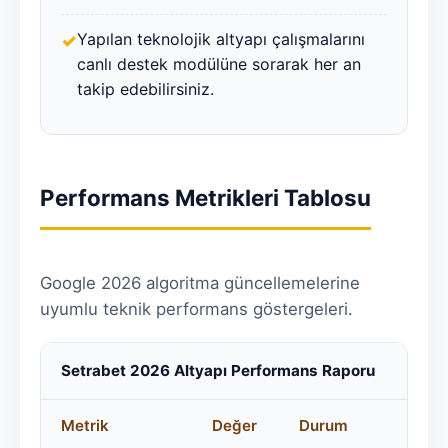
Yapılan teknolojik altyapı çalışmalarını
canlı destek modülüne sorarak her an
takip edebilirsiniz.
Performans Metrikleri Tablosu
Google 2026 algoritma güncellemelerine
uyumlu teknik performans göstergeleri.
Setrabet 2026 Altyapı Performans Raporu
Metrik
Değer
Durum
Aç