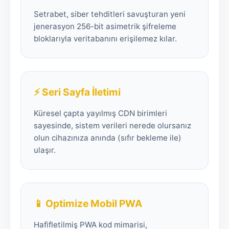
Setrabet, siber tehditleri savuşturan yeni
jenerasyon 256-bit asimetrik şifreleme
bloklarıyla veritabanını erişilemez kılar.
⚡ Seri Sayfa İletimi
Küresel çapta yayılmış CDN birimleri
sayesinde, sistem verileri nerede olursanız
olun cihazınıza anında (sıfır bekleme ile)
ulaşır.
📱 Optimize Mobil PWA
Hafifletilmiş PWA kod mimarisi,