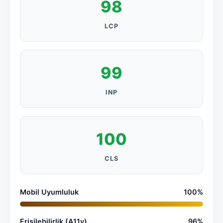
98
LCP
99
INP
100
CLS
Mobil Uyumluluk
100%
Erişilebilirlik (A11y)
96%