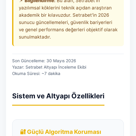
📌
Bilgilendirme:
Bu alan, Setrabet'in
yazılımsal köklerini teknik açıdan araştıran
akademik bir kılavuzdur. Setrabet'in 2026
sunucu güncellemeleri, güvenlik bariyerleri
ve genel performans değerleri objektif olarak
sunulmaktadır.
Son Güncelleme: 30 Mayıs 2026
Yazar: Setrabet Altyapı İnceleme Ekibi
Okuma Süresi: ~7 dakika
Sistem ve Altyapı Özellikleri
🔐 Güçlü Algoritma Koruması