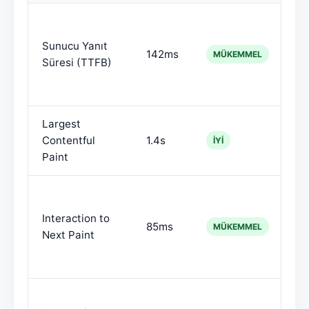
Go
ön
Sunucu Yanıt
142ms
<
MÜKEMMEL
Süresi (TTFB)
eş
al
Largest
Co
Contentful
1.4s
Vi
İYI
Paint
eş
IN
20
Interaction to
85ms
an
MÜKEMMEL
Next Paint
et
öl
Gö