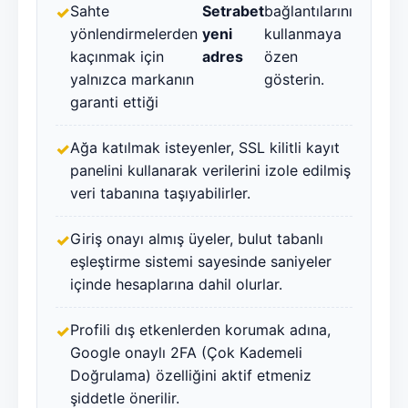
Sahte
Setrabet
bağlantılarını
yönlendirmelerden
yeni
kullanmaya
kaçınmak için
adres
özen
yalnızca markanın
gösterin.
garanti ettiği
Ağa katılmak isteyenler, SSL kilitli kayıt
panelini kullanarak verilerini izole edilmiş
veri tabanına taşıyabilirler.
Giriş onayı almış üyeler, bulut tabanlı
eşleştirme sistemi sayesinde saniyeler
içinde hesaplarına dahil olurlar.
Profili dış etkenlerden korumak adına,
Google onaylı 2FA (Çok Kademeli
Doğrulama) özelliğini aktif etmeniz
şiddetle önerilir.