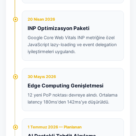
20 Nisan 2026
INP Optimizasyon Paketi
Google Core Web Vitals INP metriğine özel
JavaScript lazy-loading ve event delegation
iyileştirmeleri uygulandı.
30 Mayıs 2026
Edge Computing Genişletmesi
12 yeni PoP noktası devreye alındı. Ortalama
latency 180ms'den 142ms'ye düşürüldü.
1 Temmuz 2026 — Planlanan