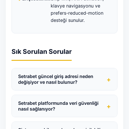
klavye navigasyonu ve
prefers-reduced-motion
desteği sunulur.
Sık Sorulan Sorular
Setrabet güncel giriş adresi neden
+
değişiyor ve nasıl bulunur?
Yerel servis kısıtlamalarına takılmamak
adına Setrabet alan adı rotasını sürekli
Setrabet platformunda veri güvenliği
+
dinamik tutar. Ana bağlantıya en pürüzsüz
nasıl sağlanıyor?
geçişi sağlayan güncel köprülere, yetkili
Tüm iletişim verileri, Setrabet'in modern
sosyal ağlardan erişilir.
Firewall ve TLS destekli zırhlı sunucularında