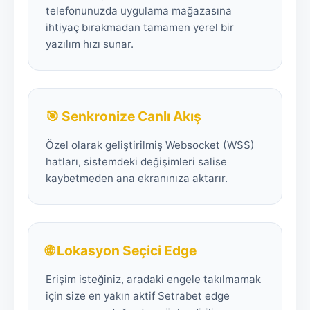
telefonunuzda uygulama mağazasına
ihtiyaç bırakmadan tamamen yerel bir
yazılım hızı sunar.
🎯 Senkronize Canlı Akış
Özel olarak geliştirilmiş Websocket (WSS)
hatları, sistemdeki değişimleri salise
kaybetmeden ana ekranınıza aktarır.
🌐 Lokasyon Seçici Edge
Erişim isteğiniz, aradaki engele takılmamak
için size en yakın aktif Setrabet edge