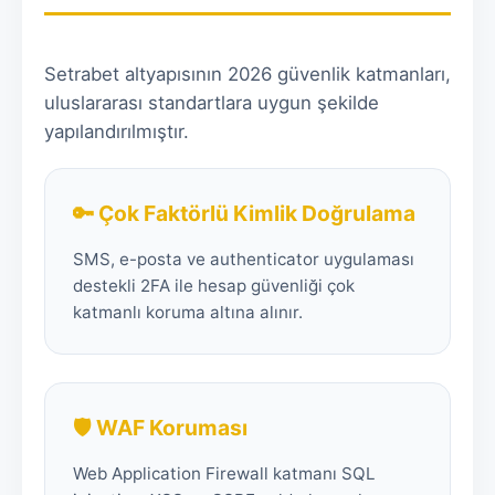
Setrabet altyapısının 2026 güvenlik katmanları,
uluslararası standartlara uygun şekilde
yapılandırılmıştır.
🔑 Çok Faktörlü Kimlik Doğrulama
SMS, e-posta ve authenticator uygulaması
destekli 2FA ile hesap güvenliği çok
katmanlı koruma altına alınır.
🛡️ WAF Koruması
Web Application Firewall katmanı SQL