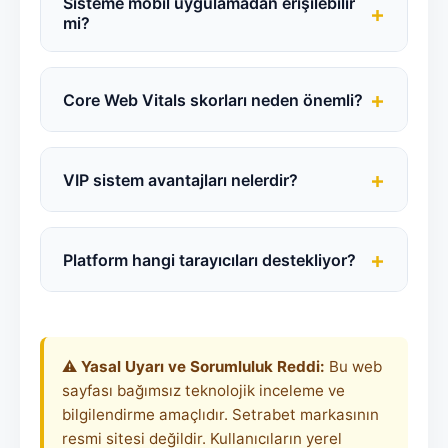
Sisteme mobil uygulamadan erişilebilir
+
izole edilerek %100 gizlilik teminatı ile
mi?
depolanır.
Evet, tamamen PWA standartlarında
tasarlanmış sistemimizle hiçbir apk
+
Core Web Vitals skorları neden önemli?
kurmanıza gerek kalmadan tarayıcınızın
üzerinden mobil uygulama optimizasyonu
Kullanıcı arayüzünün takılmaması ve anında
sağlarsınız.
yanıt vermesi Google için bir güven
+
VIP sistem avantajları nelerdir?
sinyalidir. Setrabet bu LCP ve CLS
metriklerinde zirveyi zorlayarak kusursuz
VIP hesaplara sahip oyuncular, genel trafik
akıcılık verir.
ağından bağımsız elit sunuculara alınır ve
+
Platform hangi tarayıcıları destekliyor?
hiçbir gecikme yaşamadan, 7/24 kişisel
danışmanlarıyla anında irtibat kurar.
Setrabet mimarisi, masaüstü veya mobil
cihazlarınızdaki Chrome, Firefox, Opera,
Edge ve Safari gibi lider tarayıcılarla
⚠️
Yasal Uyarı ve Sorumluluk Reddi:
Bu web
eşzamanlı bir şekilde kusursuz çalışır.
sayfası bağımsız teknolojik inceleme ve
bilgilendirme amaçlıdır. Setrabet markasının
resmi sitesi değildir. Kullanıcıların yerel