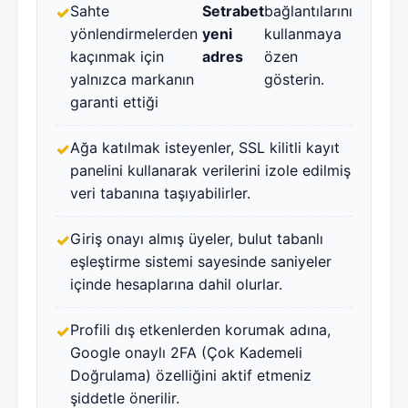
Sahte
Setrabet
bağlantılarını
yönlendirmelerden
yeni
kullanmaya
kaçınmak için
adres
özen
yalnızca markanın
gösterin.
garanti ettiği
Ağa katılmak isteyenler, SSL kilitli kayıt
panelini kullanarak verilerini izole edilmiş
veri tabanına taşıyabilirler.
Giriş onayı almış üyeler, bulut tabanlı
eşleştirme sistemi sayesinde saniyeler
içinde hesaplarına dahil olurlar.
Profili dış etkenlerden korumak adına,
Google onaylı 2FA (Çok Kademeli
Doğrulama) özelliğini aktif etmeniz
şiddetle önerilir.