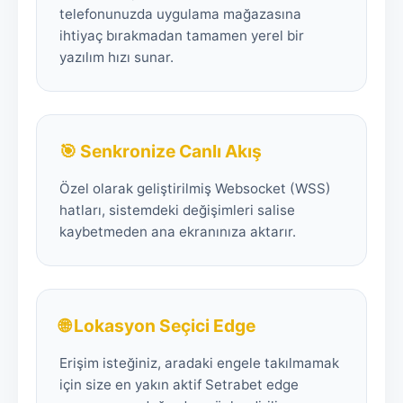
telefonunuzda uygulama mağazasına
ihtiyaç bırakmadan tamamen yerel bir
yazılım hızı sunar.
🎯 Senkronize Canlı Akış
Özel olarak geliştirilmiş Websocket (WSS)
hatları, sistemdeki değişimleri salise
kaybetmeden ana ekranınıza aktarır.
🌐 Lokasyon Seçici Edge
Erişim isteğiniz, aradaki engele takılmamak
için size en yakın aktif Setrabet edge