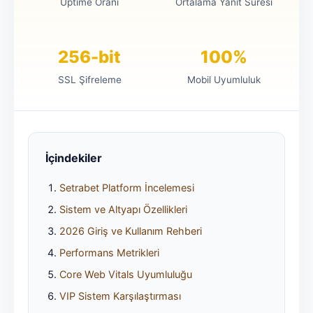
Uptime Oranı
Ortalama Yanıt Süresi
256-bit
100%
SSL Şifreleme
Mobil Uyumluluk
İçindekiler
Setrabet Platform İncelemesi
Sistem ve Altyapı Özellikleri
2026 Giriş ve Kullanım Rehberi
Performans Metrikleri
Core Web Vitals Uyumluluğu
VIP Sistem Karşılaştırması