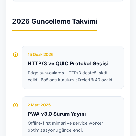
2026 Güncelleme Takvimi
15 Ocak 2026
HTTP/3 ve QUIC Protokol Geçişi
Edge sunucularda HTTP/3 desteği aktif
edildi. Bağlantı kurulum süreleri %40 azaldı.
2 Mart 2026
PWA v3.0 Sürüm Yayını
Offline-first mimari ve service worker
optimizasyonu güncellendi.