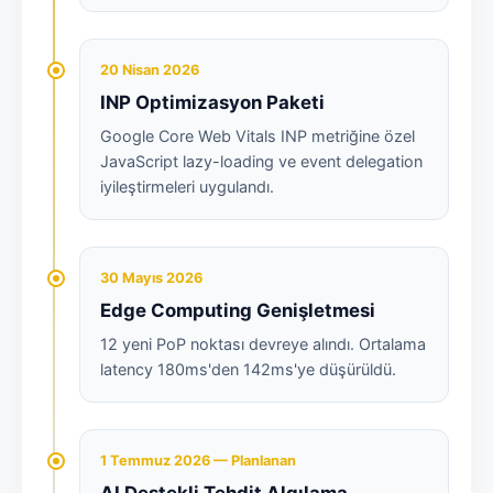
20 Nisan 2026
INP Optimizasyon Paketi
Google Core Web Vitals INP metriğine özel
JavaScript lazy-loading ve event delegation
iyileştirmeleri uygulandı.
30 Mayıs 2026
Edge Computing Genişletmesi
12 yeni PoP noktası devreye alındı. Ortalama
latency 180ms'den 142ms'ye düşürüldü.
1 Temmuz 2026 — Planlanan