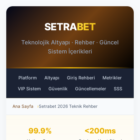
SETRA
BET
Teknolojik Altyapı · Rehber · Güncel
Sistem İçerikleri
Platform
Altyapı
Giriş Rehberi
Metrikler
VIP Sistem
Güvenlik
Güncellemeler
SSS
Ana Sayfa
Setrabet 2026 Teknik Rehber
99.9%
<200ms