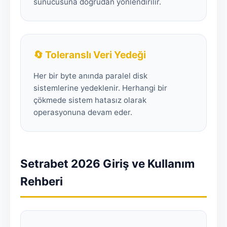
sunucusuna doğrudan yönlendirilir.
🔄 Toleranslı Veri Yedeği
Her bir byte anında paralel disk
sistemlerine yedeklenir. Herhangi bir
çökmede sistem hatasız olarak
operasyonuna devam eder.
Setrabet 2026 Giriş ve Kullanım
Rehberi