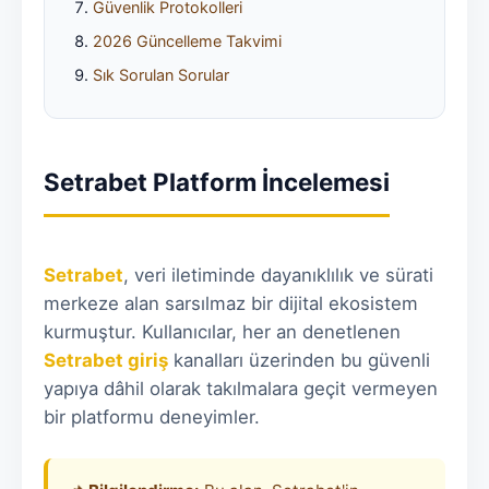
Güvenlik Protokolleri
2026 Güncelleme Takvimi
Sık Sorulan Sorular
Setrabet Platform İncelemesi
Setrabet
, veri iletiminde dayanıklılık ve sürati
merkeze alan sarsılmaz bir dijital ekosistem
kurmuştur. Kullanıcılar, her an denetlenen
Setrabet giriş
kanalları üzerinden bu güvenli
yapıya dâhil olarak takılmalara geçit vermeyen
bir platformu deneyimler.