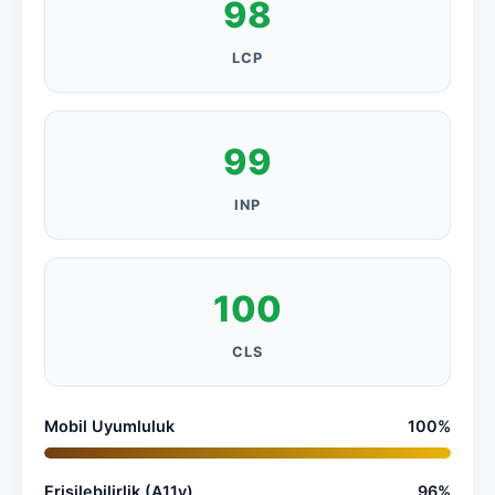
98
LCP
99
INP
100
CLS
Mobil Uyumluluk
100%
Erişilebilirlik (A11y)
96%