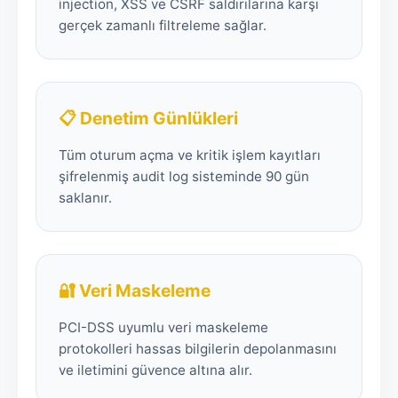
injection, XSS ve CSRF saldırılarına karşı
gerçek zamanlı filtreleme sağlar.
📋 Denetim Günlükleri
Tüm oturum açma ve kritik işlem kayıtları
şifrelenmiş audit log sisteminde 90 gün
saklanır.
🔐 Veri Maskeleme
PCI-DSS uyumlu veri maskeleme
protokolleri hassas bilgilerin depolanmasını
ve iletimini güvence altına alır.