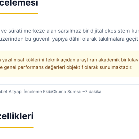
ncelemesi
ık ve sürati merkeze alan sarsılmaz bir dijital ekosistem ku
 üzerinden bu güvenli yapıya dâhil olarak takılmalara geç
 yazılımsal köklerini teknik açıdan araştıran akademik bir kıl
ve genel performans değerleri objektif olarak sunulmaktadır.
abet Altyapı İnceleme Ekibi
Okuma Süresi: ~7 dakika
llikleri