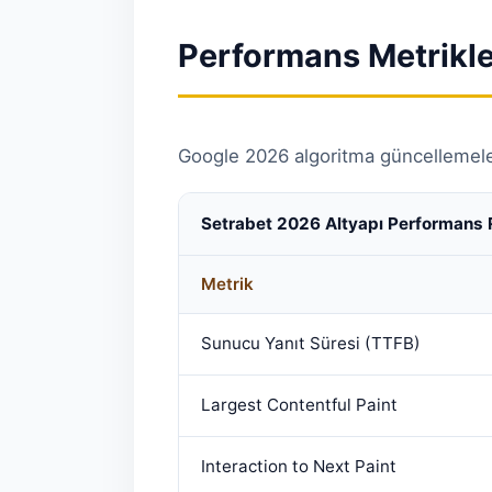
Performans Metrikle
Google 2026 algoritma güncellemele
Setrabet 2026 Altyapı Performans
Metrik
Sunucu Yanıt Süresi (TTFB)
Largest Contentful Paint
Interaction to Next Paint