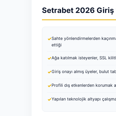
Setrabet 2026 Giriş
Sahte yönlendirmelerden kaçınma
ettiği
Ağa katılmak isteyenler, SSL kilitl
Giriş onayı almış üyeler, bulut ta
Profili dış etkenlerden korumak a
Yapılan teknolojik altyapı çalışm