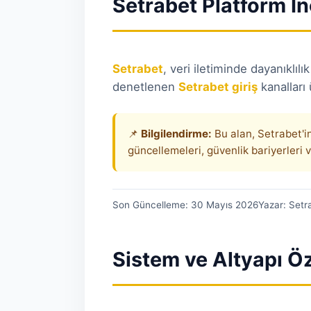
Setrabet Platform İ
Setrabet
, veri iletiminde dayanıklıl
denetlenen
Setrabet giriş
kanalları
📌
Bilgilendirme:
Bu alan, Setrabet'in
güncellemeleri, güvenlik bariyerleri 
Son Güncelleme: 30 Mayıs 2026
Yazar: Setr
Sistem ve Altyapı Öze