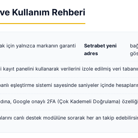
 ve Kullanım Rehberi
k için yalnızca markanın garanti
Setrabet yeni
bağ
adres
gös
i kayıt panelini kullanarak verilerini izole edilmiş veri tabanın
banlı eşleştirme sistemi sayesinde saniyeler içinde hesapların
dına, Google onaylı 2FA (Çok Kademeli Doğrulama) özelliğini
alarını canlı destek modülüne sorarak her an takip edebilirsin