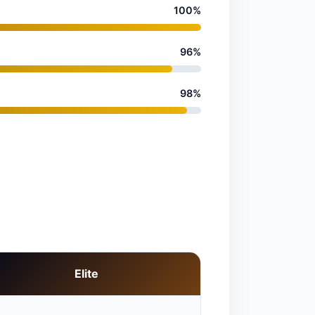
100%
96%
98%
Elite