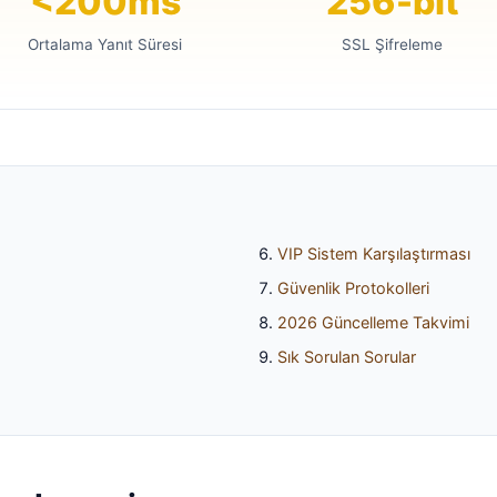
<200ms
256-bit
Ortalama Yanıt Süresi
SSL Şifreleme
VIP Sistem Karşılaştırması
Güvenlik Protokolleri
2026 Güncelleme Takvimi
Sık Sorulan Sorular