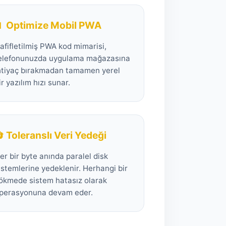
 Optimize Mobil PWA
afifletilmiş PWA kod mimarisi,
elefonunuzda uygulama mağazasına
htiyaç bırakmadan tamamen yerel
ir yazılım hızı sunar.
 Toleranslı Veri Yedeği
er bir byte anında paralel disk
istemlerine yedeklenir. Herhangi bir
ökmede sistem hatasız olarak
perasyonuna devam eder.