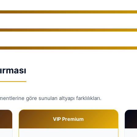
tırması
ntlerine göre sunulan altyapı farklılıkları.
VIP Premium