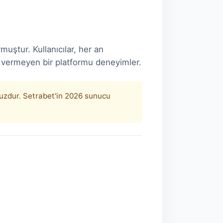
rmuştur. Kullanıcılar, her an
it vermeyen bir platformu deneyimler.
avuzdur. Setrabet'in 2026 sunucu