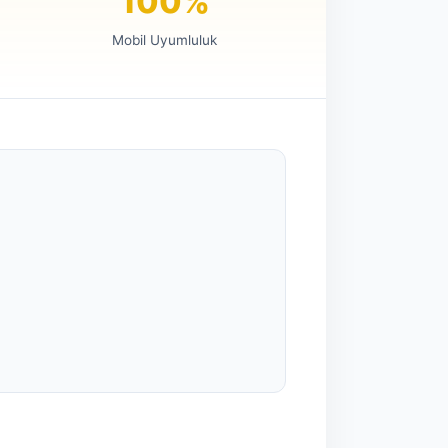
100%
Mobil Uyumluluk