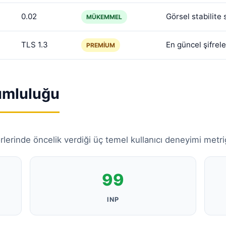
0.02
Görsel stabilite 
MÜKEMMEL
TLS 1.3
En güncel şifrel
PREMIUM
umluluğu
lerinde öncelik verdiği üç temel kullanıcı deneyimi metri
99
INP