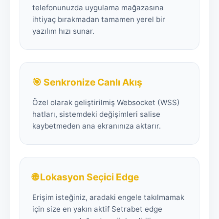
telefonunuzda uygulama mağazasına
ihtiyaç bırakmadan tamamen yerel bir
yazılım hızı sunar.
🎯 Senkronize Canlı Akış
Özel olarak geliştirilmiş Websocket (WSS)
hatları, sistemdeki değişimleri salise
kaybetmeden ana ekranınıza aktarır.
🌐 Lokasyon Seçici Edge
Erişim isteğiniz, aradaki engele takılmamak
için size en yakın aktif Setrabet edge