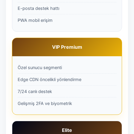
E-posta destek hattı
PWA mobil erişim
VIP Premium
Özel sunucu segmenti
Edge CDN öncelikli yönlendirme
7/24 canlı destek
Gelişmiş 2FA ve biyometrik
Elite