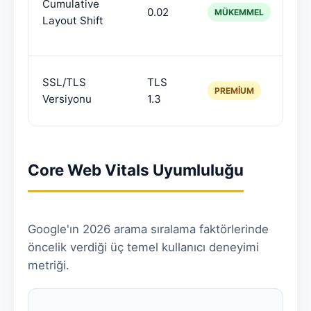
Cumulative
st
0.02
MÜKEMMEL
Layout Shift
sk
he
En
SSL/TLS
TLS
şi
PREMIUM
Versiyonu
1.3
pr
Core Web Vitals Uyumluluğu
Google'ın 2026 arama sıralama faktörlerinde
öncelik verdiği üç temel kullanıcı deneyimi
metriği.