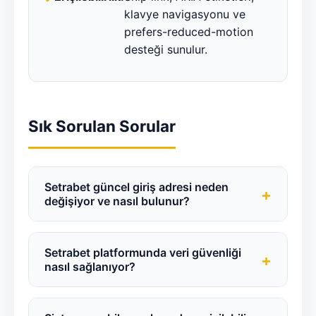
klavye navigasyonu ve
prefers-reduced-motion
desteği sunulur.
Sık Sorulan Sorular
Setrabet güncel giriş adresi neden
+
değişiyor ve nasıl bulunur?
Yerel servis kısıtlamalarına takılmamak
adına Setrabet alan adı rotasını sürekli
Setrabet platformunda veri güvenliği
+
dinamik tutar. Ana bağlantıya en pürüzsüz
nasıl sağlanıyor?
geçişi sağlayan güncel köprülere, yetkili
Tüm iletişim verileri, Setrabet'in modern
sosyal ağlardan erişilir.
Firewall ve TLS destekli zırhlı sunucularında