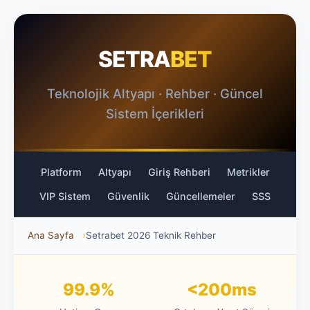
SETRA
BET
Teknolojik Altyapı · Rehber · Güncel
Sistem İçerikleri
Platform
Altyapı
Giriş Rehberi
Metrikler
VIP Sistem
Güvenlik
Güncellemeler
SSS
Ana Sayfa
Setrabet 2026 Teknik Rehber
99.9%
<200ms