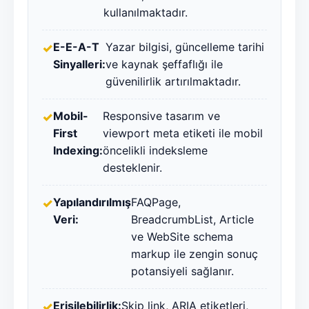
kullanılmaktadır.
E-E-A-T
Yazar bilgisi, güncelleme tarihi
Sinyalleri:
ve kaynak şeffaflığı ile
güvenilirlik artırılmaktadır.
Mobil-
Responsive tasarım ve
First
viewport meta etiketi ile mobil
Indexing:
öncelikli indeksleme
desteklenir.
Yapılandırılmış
FAQPage,
Veri:
BreadcrumbList, Article
ve WebSite schema
markup ile zengin sonuç
potansiyeli sağlanır.
Erişilebilirlik:
Skip link, ARIA etiketleri,