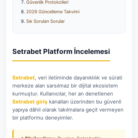
Güvenlik Protokolleri
2026 Güncelleme Takvimi
Sık Sorulan Sorular
Setrabet Platform İncelemesi
Setrabet
, veri iletiminde dayanıklılık ve sürati
merkeze alan sarsılmaz bir dijital ekosistem
kurmuştur. Kullanıcılar, her an denetlenen
Setrabet giriş
kanalları üzerinden bu güvenli
yapıya dâhil olarak takılmalara geçit vermeyen
bir platformu deneyimler.