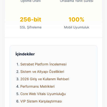
Uptime Oranı
Ortalama Yanıt Süresi
256-bit
100%
SSL Şifreleme
Mobil Uyumluluk
İçindekiler
Setrabet Platform İncelemesi
Sistem ve Altyapı Özellikleri
2026 Giriş ve Kullanım Rehberi
Performans Metrikleri
Core Web Vitals Uyumluluğu
VIP Sistem Karşılaştırması