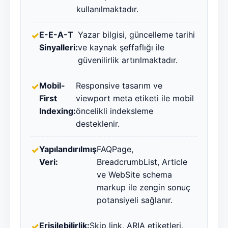
kullanılmaktadır.
E-E-A-T
Yazar bilgisi, güncelleme tarihi
Sinyalleri:
ve kaynak şeffaflığı ile
güvenilirlik artırılmaktadır.
Mobil-
Responsive tasarım ve
First
viewport meta etiketi ile mobil
Indexing:
öncelikli indeksleme
desteklenir.
Yapılandırılmış
FAQPage,
Veri:
BreadcrumbList, Article
ve WebSite schema
markup ile zengin sonuç
potansiyeli sağlanır.
Erişilebilirlik:
Skip link, ARIA etiketleri,