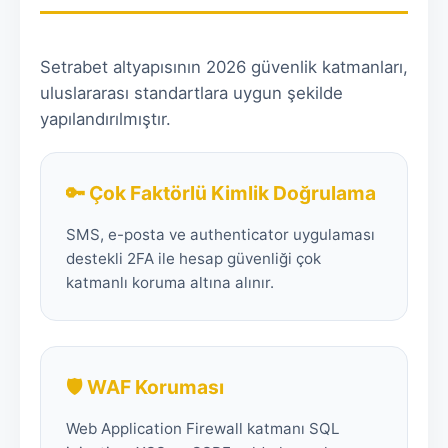
Setrabet altyapısının 2026 güvenlik katmanları,
uluslararası standartlara uygun şekilde
yapılandırılmıştır.
🔑 Çok Faktörlü Kimlik Doğrulama
SMS, e-posta ve authenticator uygulaması
destekli 2FA ile hesap güvenliği çok
katmanlı koruma altına alınır.
🛡️ WAF Koruması
Web Application Firewall katmanı SQL