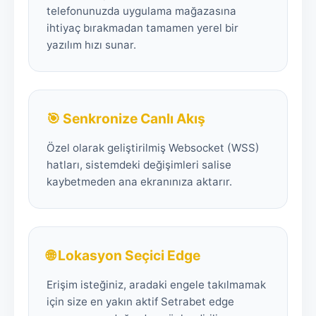
telefonunuzda uygulama mağazasına
ihtiyaç bırakmadan tamamen yerel bir
yazılım hızı sunar.
🎯 Senkronize Canlı Akış
Özel olarak geliştirilmiş Websocket (WSS)
hatları, sistemdeki değişimleri salise
kaybetmeden ana ekranınıza aktarır.
🌐 Lokasyon Seçici Edge
Erişim isteğiniz, aradaki engele takılmamak
için size en yakın aktif Setrabet edge