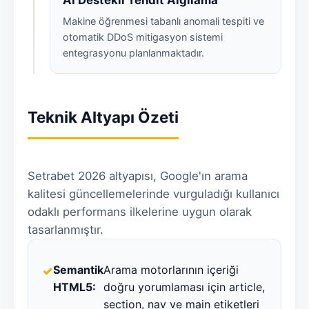
AI Destekli Tehdit Algılama
Makine öğrenmesi tabanlı anomali tespiti ve
otomatik DDoS mitigasyon sistemi
entegrasyonu planlanmaktadır.
Teknik Altyapı Özeti
Setrabet 2026 altyapısı, Google'ın arama
kalitesi güncellemelerinde vurguladığı kullanıcı
odaklı performans ilkelerine uygun olarak
tasarlanmıştır.
Semantik
Arama motorlarının içeriği
HTML5:
doğru yorumlaması için article,
section, nav ve main etiketleri