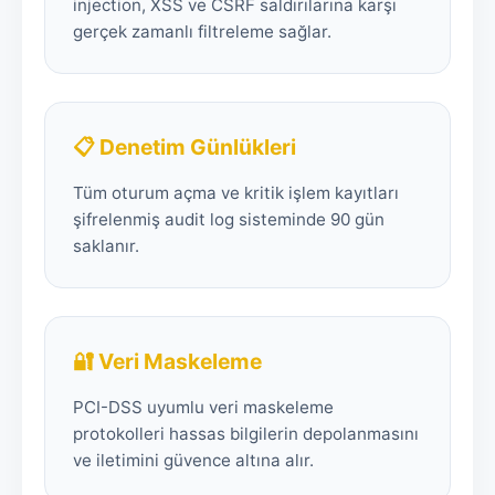
injection, XSS ve CSRF saldırılarına karşı
gerçek zamanlı filtreleme sağlar.
📋 Denetim Günlükleri
Tüm oturum açma ve kritik işlem kayıtları
şifrelenmiş audit log sisteminde 90 gün
saklanır.
🔐 Veri Maskeleme
PCI-DSS uyumlu veri maskeleme
protokolleri hassas bilgilerin depolanmasını
ve iletimini güvence altına alır.