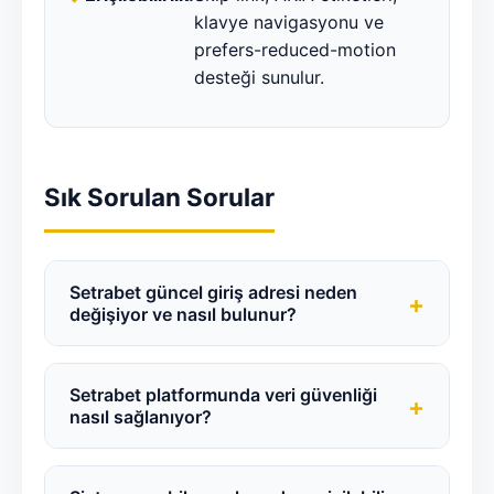
klavye navigasyonu ve
prefers-reduced-motion
desteği sunulur.
Sık Sorulan Sorular
Setrabet güncel giriş adresi neden
+
değişiyor ve nasıl bulunur?
Yerel servis kısıtlamalarına takılmamak
adına Setrabet alan adı rotasını sürekli
Setrabet platformunda veri güvenliği
+
dinamik tutar. Ana bağlantıya en pürüzsüz
nasıl sağlanıyor?
geçişi sağlayan güncel köprülere, yetkili
Tüm iletişim verileri, Setrabet'in modern
sosyal ağlardan erişilir.
Firewall ve TLS destekli zırhlı sunucularında