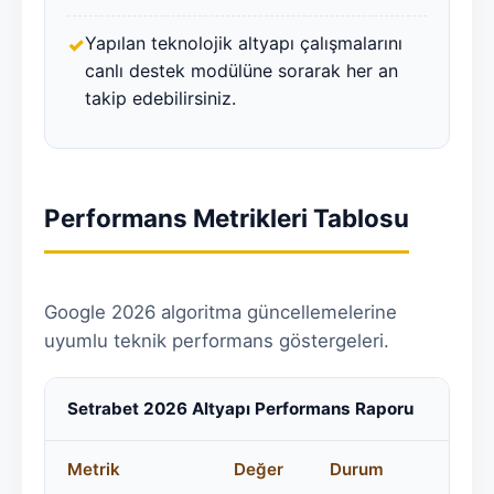
Yapılan teknolojik altyapı çalışmalarını
canlı destek modülüne sorarak her an
takip edebilirsiniz.
Performans Metrikleri Tablosu
Google 2026 algoritma güncellemelerine
uyumlu teknik performans göstergeleri.
Setrabet 2026 Altyapı Performans Raporu
Metrik
Değer
Durum
Aç