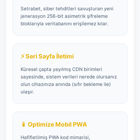
Setrabet, siber tehditleri savuşturan yeni
jenerasyon 256-bit asimetrik şifreleme
bloklarıyla veritabanını erişilemez kılar.
⚡ Seri Sayfa İletimi
Küresel çapta yayılmış CDN birimleri
sayesinde, sistem verileri nerede olursanız
olun cihazınıza anında (sıfır bekleme ile)
ulaşır.
📱 Optimize Mobil PWA
Hafifletilmiş PWA kod mimarisi,