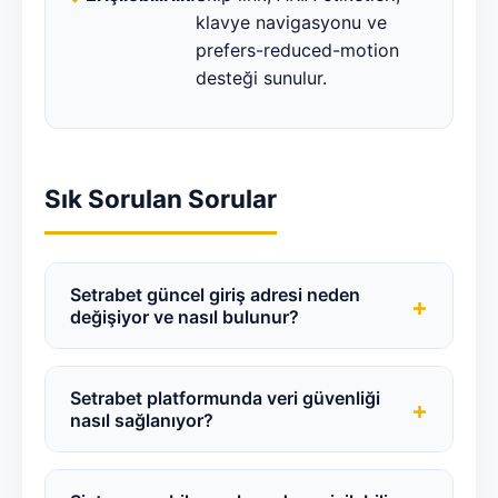
klavye navigasyonu ve
prefers-reduced-motion
desteği sunulur.
Sık Sorulan Sorular
Setrabet güncel giriş adresi neden
+
değişiyor ve nasıl bulunur?
Yerel servis kısıtlamalarına takılmamak
adına Setrabet alan adı rotasını sürekli
Setrabet platformunda veri güvenliği
+
dinamik tutar. Ana bağlantıya en pürüzsüz
nasıl sağlanıyor?
geçişi sağlayan güncel köprülere, yetkili
Tüm iletişim verileri, Setrabet'in modern
sosyal ağlardan erişilir.
Firewall ve TLS destekli zırhlı sunucularında