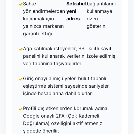
Sahte
Setrabet
bağlantılarını
yönlendirmelerden
yeni
kullanmaya
kaçınmak için
adres
özen
yalnızca markanın
gösterin.
garanti ettiği
Ağa katılmak isteyenler, SSL kilitli kayıt
panelini kullanarak verilerini izole edilmiş
veri tabanına taşıyabilirler.
Giriş onayı almış üyeler, bulut tabanlı
eşleştirme sistemi sayesinde saniyeler
içinde hesaplarına dahil olurlar.
Profili dış etkenlerden korumak adına,
Google onaylı 2FA (Çok Kademeli
Doğrulama) özelliğini aktif etmeniz
şiddetle önerilir.