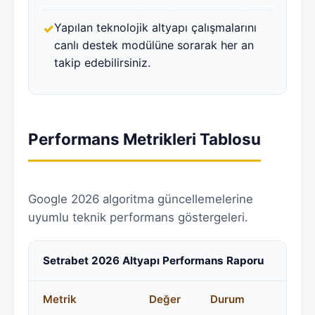
Yapılan teknolojik altyapı çalışmalarını
canlı destek modülüne sorarak her an
takip edebilirsiniz.
Performans Metrikleri Tablosu
Google 2026 algoritma güncellemelerine
uyumlu teknik performans göstergeleri.
Setrabet 2026 Altyapı Performans Raporu
Metrik
Değer
Durum
Aç