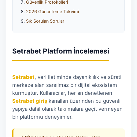
Güvenlik Protokolleri
2026 Güncelleme Takvimi
Sık Sorulan Sorular
Setrabet Platform İncelemesi
Setrabet
, veri iletiminde dayanıklılık ve sürati
merkeze alan sarsılmaz bir dijital ekosistem
kurmuştur. Kullanıcılar, her an denetlenen
Setrabet giriş
kanalları üzerinden bu güvenli
yapıya dâhil olarak takılmalara geçit vermeyen
bir platformu deneyimler.