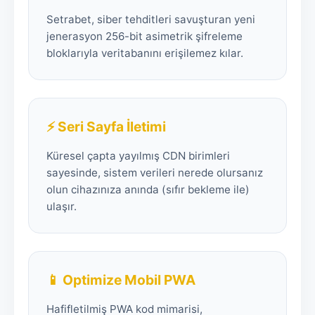
Setrabet, siber tehditleri savuşturan yeni
jenerasyon 256-bit asimetrik şifreleme
bloklarıyla veritabanını erişilemez kılar.
⚡ Seri Sayfa İletimi
Küresel çapta yayılmış CDN birimleri
sayesinde, sistem verileri nerede olursanız
olun cihazınıza anında (sıfır bekleme ile)
ulaşır.
📱 Optimize Mobil PWA
Hafifletilmiş PWA kod mimarisi,