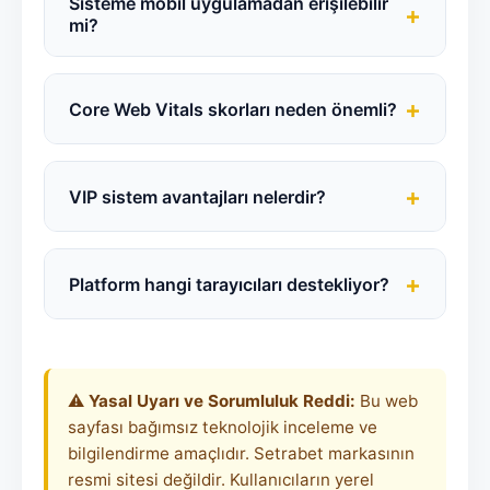
Sisteme mobil uygulamadan erişilebilir
+
izole edilerek %100 gizlilik teminatı ile
mi?
depolanır.
Evet, tamamen PWA standartlarında
tasarlanmış sistemimizle hiçbir apk
+
Core Web Vitals skorları neden önemli?
kurmanıza gerek kalmadan tarayıcınızın
üzerinden mobil uygulama optimizasyonu
Kullanıcı arayüzünün takılmaması ve anında
sağlarsınız.
yanıt vermesi Google için bir güven
+
VIP sistem avantajları nelerdir?
sinyalidir. Setrabet bu LCP ve CLS
metriklerinde zirveyi zorlayarak kusursuz
VIP hesaplara sahip oyuncular, genel trafik
akıcılık verir.
ağından bağımsız elit sunuculara alınır ve
+
Platform hangi tarayıcıları destekliyor?
hiçbir gecikme yaşamadan, 7/24 kişisel
danışmanlarıyla anında irtibat kurar.
Setrabet mimarisi, masaüstü veya mobil
cihazlarınızdaki Chrome, Firefox, Opera,
Edge ve Safari gibi lider tarayıcılarla
⚠️
Yasal Uyarı ve Sorumluluk Reddi:
Bu web
eşzamanlı bir şekilde kusursuz çalışır.
sayfası bağımsız teknolojik inceleme ve
bilgilendirme amaçlıdır. Setrabet markasının
resmi sitesi değildir. Kullanıcıların yerel