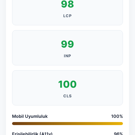
98
LCP
99
INP
100
CLS
Mobil Uyumluluk
100%
Erişilebilirlik (A11y)
96%