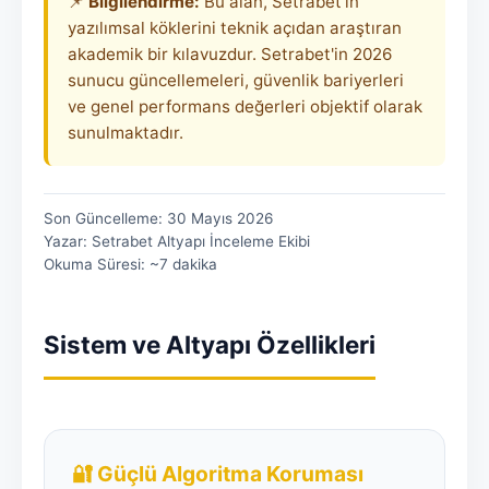
📌
Bilgilendirme:
Bu alan, Setrabet'in
yazılımsal köklerini teknik açıdan araştıran
akademik bir kılavuzdur. Setrabet'in 2026
sunucu güncellemeleri, güvenlik bariyerleri
ve genel performans değerleri objektif olarak
sunulmaktadır.
Son Güncelleme: 30 Mayıs 2026
Yazar: Setrabet Altyapı İnceleme Ekibi
Okuma Süresi: ~7 dakika
Sistem ve Altyapı Özellikleri
🔐 Güçlü Algoritma Koruması