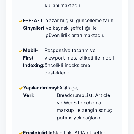
kullanılmaktadır.
E-E-A-T
Yazar bilgisi, güncelleme tarihi
Sinyalleri:
ve kaynak şeffaflığı ile
güvenilirlik artırılmaktadır.
Mobil-
Responsive tasarım ve
First
viewport meta etiketi ile mobil
Indexing:
öncelikli indeksleme
desteklenir.
Yapılandırılmış
FAQPage,
Veri:
BreadcrumbList, Article
ve WebSite schema
markup ile zengin sonuç
potansiyeli sağlanır.
Erişilebilirlik:
Skip link, ARIA etiketleri,