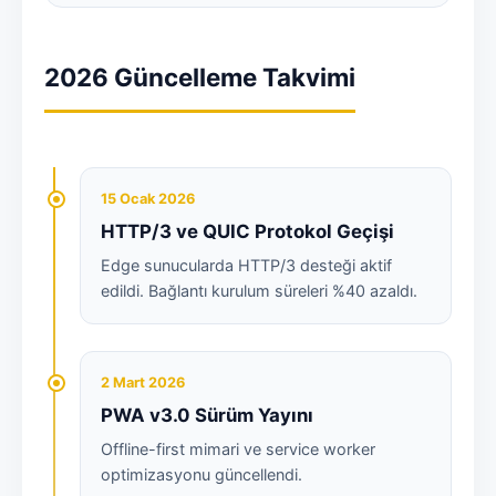
2026 Güncelleme Takvimi
15 Ocak 2026
HTTP/3 ve QUIC Protokol Geçişi
Edge sunucularda HTTP/3 desteği aktif
edildi. Bağlantı kurulum süreleri %40 azaldı.
2 Mart 2026
PWA v3.0 Sürüm Yayını
Offline-first mimari ve service worker
optimizasyonu güncellendi.