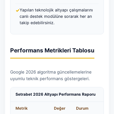
Yapılan teknolojik altyapı çalışmalarını
canlı destek modülüne sorarak her an
takip edebilirsiniz.
Performans Metrikleri Tablosu
Google 2026 algoritma güncellemelerine
uyumlu teknik performans göstergeleri.
Setrabet 2026 Altyapı Performans Raporu
Metrik
Değer
Durum
Aç