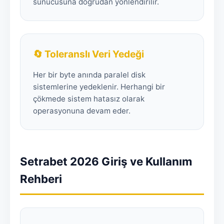
sunucusuna doğrudan yönlendirilir.
🔄 Toleranslı Veri Yedeği
Her bir byte anında paralel disk
sistemlerine yedeklenir. Herhangi bir
çökmede sistem hatasız olarak
operasyonuna devam eder.
Setrabet 2026 Giriş ve Kullanım
Rehberi