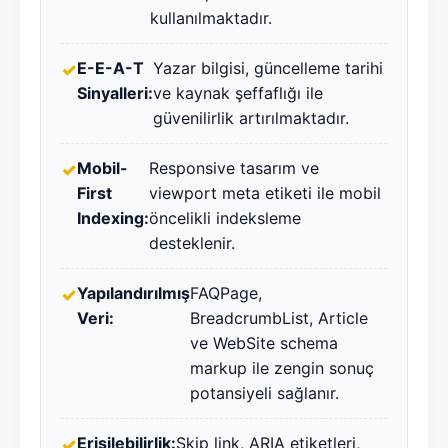
kullanılmaktadır.
E-E-A-T
Yazar bilgisi, güncelleme tarihi
Sinyalleri:
ve kaynak şeffaflığı ile
güvenilirlik artırılmaktadır.
Mobil-
Responsive tasarım ve
First
viewport meta etiketi ile mobil
Indexing:
öncelikli indeksleme
desteklenir.
Yapılandırılmış
FAQPage,
Veri:
BreadcrumbList, Article
ve WebSite schema
markup ile zengin sonuç
potansiyeli sağlanır.
Erişilebilirlik:
Skip link, ARIA etiketleri,