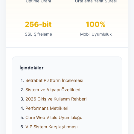
Uptime Oranı
Ortalama Yanıt Süresi
256-bit
100%
SSL Şifreleme
Mobil Uyumluluk
İçindekiler
Setrabet Platform İncelemesi
Sistem ve Altyapı Özellikleri
2026 Giriş ve Kullanım Rehberi
Performans Metrikleri
Core Web Vitals Uyumluluğu
VIP Sistem Karşılaştırması