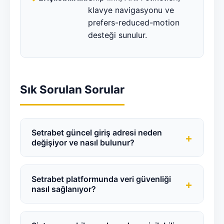
klavye navigasyonu ve
prefers-reduced-motion
desteği sunulur.
Sık Sorulan Sorular
Setrabet güncel giriş adresi neden
+
değişiyor ve nasıl bulunur?
Yerel servis kısıtlamalarına takılmamak
adına Setrabet alan adı rotasını sürekli
Setrabet platformunda veri güvenliği
+
dinamik tutar. Ana bağlantıya en pürüzsüz
nasıl sağlanıyor?
geçişi sağlayan güncel köprülere, yetkili
Tüm iletişim verileri, Setrabet'in modern
sosyal ağlardan erişilir.
Firewall ve TLS destekli zırhlı sunucularında