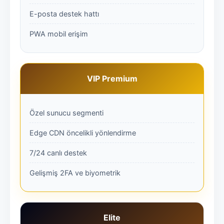
E-posta destek hattı
PWA mobil erişim
VIP Premium
Özel sunucu segmenti
Edge CDN öncelikli yönlendirme
7/24 canlı destek
Gelişmiş 2FA ve biyometrik
Elite