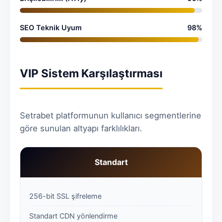
SEO Teknik Uyum
98%
VIP Sistem Karşılaştırması
Setrabet platformunun kullanıcı segmentlerine
göre sunulan altyapı farklılıkları.
Standart
256-bit SSL şifreleme
Standart CDN yönlendirme