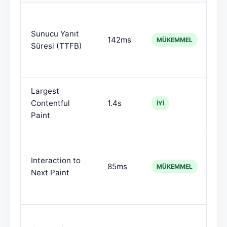
Go
ön
Sunucu Yanıt
142ms
<
MÜKEMMEL
Süresi (TTFB)
eş
al
Largest
Co
Contentful
1.4s
Vi
İYI
Paint
eş
IN
20
Interaction to
85ms
an
MÜKEMMEL
Next Paint
et
öl
Gö