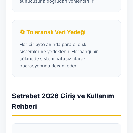
sunucusuna doğrudan yönlendirilir.
🔄 Toleranslı Veri Yedeği
Her bir byte anında paralel disk
sistemlerine yedeklenir. Herhangi bir
çökmede sistem hatasız olarak
operasyonuna devam eder.
Setrabet 2026 Giriş ve Kullanım
Rehberi