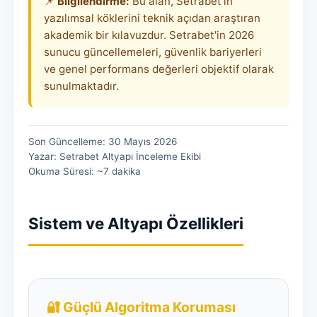
📌
Bilgilendirme:
Bu alan, Setrabet'in
yazılımsal köklerini teknik açıdan araştıran
akademik bir kılavuzdur. Setrabet'in 2026
sunucu güncellemeleri, güvenlik bariyerleri
ve genel performans değerleri objektif olarak
sunulmaktadır.
Son Güncelleme: 30 Mayıs 2026
Yazar: Setrabet Altyapı İnceleme Ekibi
Okuma Süresi: ~7 dakika
Sistem ve Altyapı Özellikleri
🔐 Güçlü Algoritma Koruması