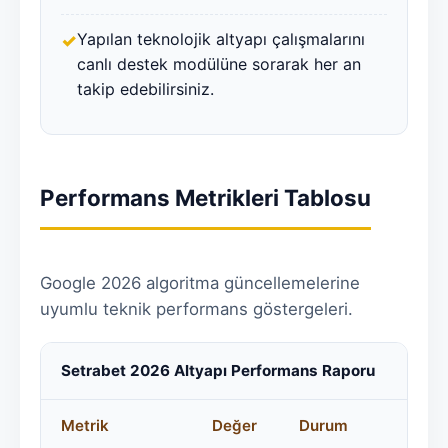
Yapılan teknolojik altyapı çalışmalarını
canlı destek modülüne sorarak her an
takip edebilirsiniz.
Performans Metrikleri Tablosu
Google 2026 algoritma güncellemelerine
uyumlu teknik performans göstergeleri.
Setrabet 2026 Altyapı Performans Raporu
Metrik
Değer
Durum
Aç