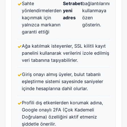
Sahte
Setrabet
bağlantılarını
yönlendirmelerden
yeni
kullanmaya
kaçınmak için
adres
özen
yalnızca markanın
gösterin.
garanti ettiği
Ağa katılmak isteyenler, SSL kilitli kayıt
panelini kullanarak verilerini izole edilmiş
veri tabanına taşıyabilirler.
Giriş onayı almış üyeler, bulut tabanlı
eşleştirme sistemi sayesinde saniyeler
içinde hesaplarına dahil olurlar.
Profili dış etkenlerden korumak adına,
Google onaylı 2FA (Çok Kademeli
Doğrulama) özelliğini aktif etmeniz
şiddetle önerilir.