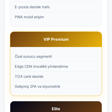
E-posta destek hattı
PWA mobil erişim
VIP Premium
Özel sunucu segmenti
Edge CDN öncelikli yönlendirme
7/24 canlı destek
Gelişmiş 2FA ve biyometrik
Elite