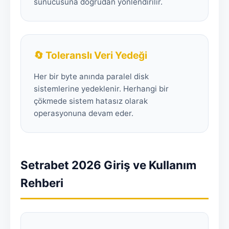
sunucusuna doğrudan yönlendirilir.
🔄 Toleranslı Veri Yedeği
Her bir byte anında paralel disk
sistemlerine yedeklenir. Herhangi bir
çökmede sistem hatasız olarak
operasyonuna devam eder.
Setrabet 2026 Giriş ve Kullanım
Rehberi