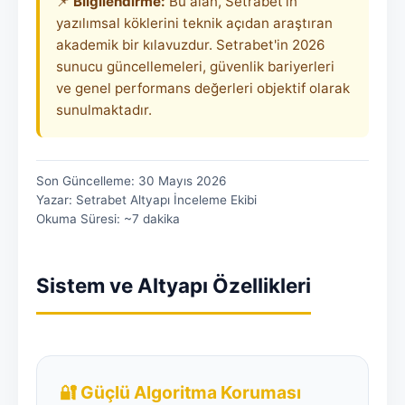
📌
Bilgilendirme:
Bu alan, Setrabet'in
yazılımsal köklerini teknik açıdan araştıran
akademik bir kılavuzdur. Setrabet'in 2026
sunucu güncellemeleri, güvenlik bariyerleri
ve genel performans değerleri objektif olarak
sunulmaktadır.
Son Güncelleme: 30 Mayıs 2026
Yazar: Setrabet Altyapı İnceleme Ekibi
Okuma Süresi: ~7 dakika
Sistem ve Altyapı Özellikleri
🔐 Güçlü Algoritma Koruması