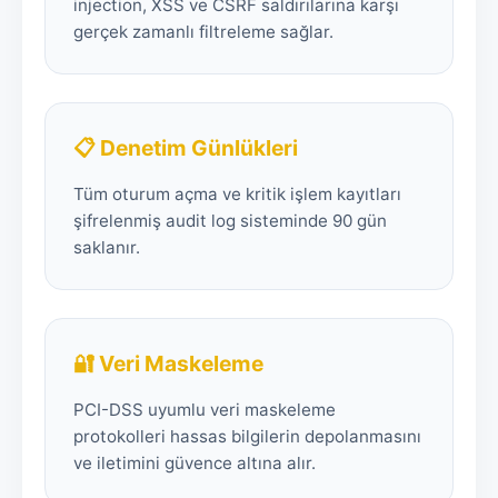
injection, XSS ve CSRF saldırılarına karşı
gerçek zamanlı filtreleme sağlar.
📋 Denetim Günlükleri
Tüm oturum açma ve kritik işlem kayıtları
şifrelenmiş audit log sisteminde 90 gün
saklanır.
🔐 Veri Maskeleme
PCI-DSS uyumlu veri maskeleme
protokolleri hassas bilgilerin depolanmasını
ve iletimini güvence altına alır.