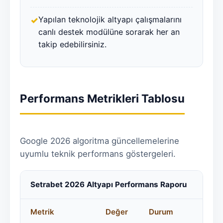
Yapılan teknolojik altyapı çalışmalarını
canlı destek modülüne sorarak her an
takip edebilirsiniz.
Performans Metrikleri Tablosu
Google 2026 algoritma güncellemelerine
uyumlu teknik performans göstergeleri.
Setrabet 2026 Altyapı Performans Raporu
Metrik
Değer
Durum
Aç