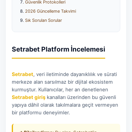
Güvenlik Protokolleri
2026 Güncelleme Takvimi
Sık Sorulan Sorular
Setrabet Platform İncelemesi
Setrabet
, veri iletiminde dayanıklılık ve sürati
merkeze alan sarsılmaz bir dijital ekosistem
kurmuştur. Kullanıcılar, her an denetlenen
Setrabet giriş
kanalları üzerinden bu güvenli
yapıya dâhil olarak takılmalara geçit vermeyen
bir platformu deneyimler.