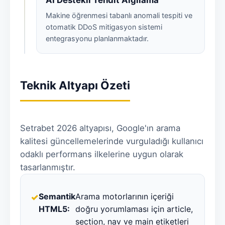
AI Destekli Tehdit Algılama
Makine öğrenmesi tabanlı anomali tespiti ve
otomatik DDoS mitigasyon sistemi
entegrasyonu planlanmaktadır.
Teknik Altyapı Özeti
Setrabet 2026 altyapısı, Google'ın arama
kalitesi güncellemelerinde vurguladığı kullanıcı
odaklı performans ilkelerine uygun olarak
tasarlanmıştır.
Semantik
Arama motorlarının içeriği
HTML5:
doğru yorumlaması için article,
section, nav ve main etiketleri