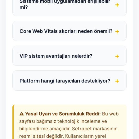
Sisteme mobil uygulamadan erişilebilir
+
izole edilerek %100 gizlilik teminatı ile
mi?
depolanır.
Evet, tamamen PWA standartlarında
tasarlanmış sistemimizle hiçbir apk
+
Core Web Vitals skorları neden önemli?
kurmanıza gerek kalmadan tarayıcınızın
üzerinden mobil uygulama optimizasyonu
Kullanıcı arayüzünün takılmaması ve anında
sağlarsınız.
yanıt vermesi Google için bir güven
+
VIP sistem avantajları nelerdir?
sinyalidir. Setrabet bu LCP ve CLS
metriklerinde zirveyi zorlayarak kusursuz
VIP hesaplara sahip oyuncular, genel trafik
akıcılık verir.
ağından bağımsız elit sunuculara alınır ve
+
Platform hangi tarayıcıları destekliyor?
hiçbir gecikme yaşamadan, 7/24 kişisel
danışmanlarıyla anında irtibat kurar.
Setrabet mimarisi, masaüstü veya mobil
cihazlarınızdaki Chrome, Firefox, Opera,
Edge ve Safari gibi lider tarayıcılarla
⚠️
Yasal Uyarı ve Sorumluluk Reddi:
Bu web
eşzamanlı bir şekilde kusursuz çalışır.
sayfası bağımsız teknolojik inceleme ve
bilgilendirme amaçlıdır. Setrabet markasının
resmi sitesi değildir. Kullanıcıların yerel