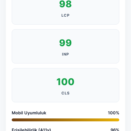
98
LCP
99
INP
100
CLS
Mobil Uyumluluk
100%
Erişilebilirlik (A11y)
96%