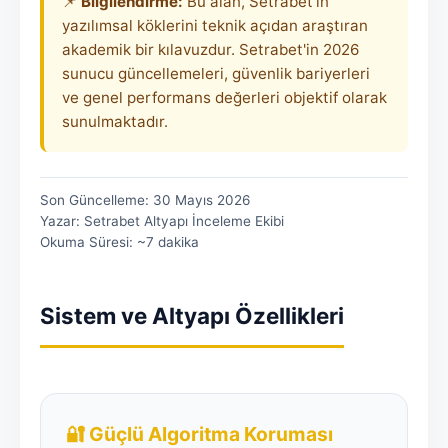
📌
Bilgilendirme:
Bu alan, Setrabet'in
yazılımsal köklerini teknik açıdan araştıran
akademik bir kılavuzdur. Setrabet'in 2026
sunucu güncellemeleri, güvenlik bariyerleri
ve genel performans değerleri objektif olarak
sunulmaktadır.
Son Güncelleme: 30 Mayıs 2026
Yazar: Setrabet Altyapı İnceleme Ekibi
Okuma Süresi: ~7 dakika
Sistem ve Altyapı Özellikleri
🔐 Güçlü Algoritma Koruması