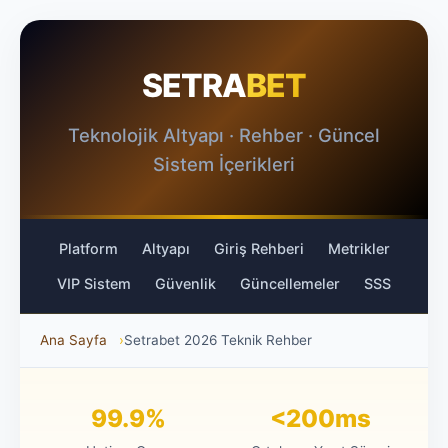
SETRA
BET
Teknolojik Altyapı · Rehber · Güncel
Sistem İçerikleri
Platform
Altyapı
Giriş Rehberi
Metrikler
VIP Sistem
Güvenlik
Güncellemeler
SSS
Ana Sayfa
Setrabet 2026 Teknik Rehber
99.9%
<200ms