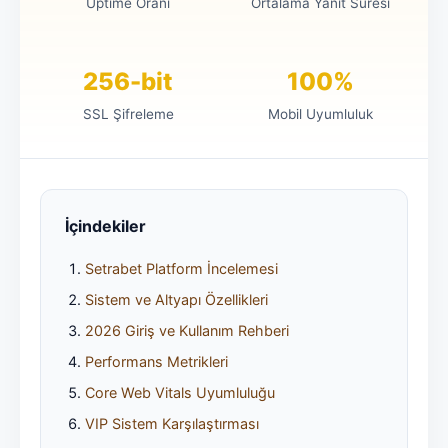
Uptime Oranı
Ortalama Yanıt Süresi
256-bit
100%
SSL Şifreleme
Mobil Uyumluluk
İçindekiler
Setrabet Platform İncelemesi
Sistem ve Altyapı Özellikleri
2026 Giriş ve Kullanım Rehberi
Performans Metrikleri
Core Web Vitals Uyumluluğu
VIP Sistem Karşılaştırması