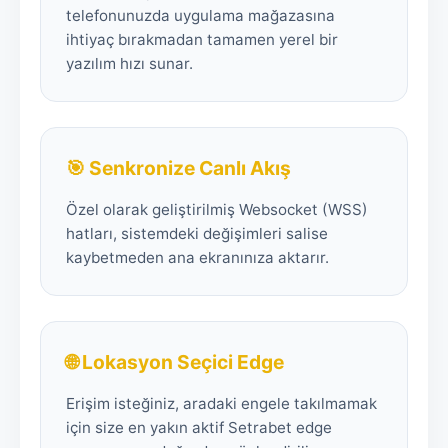
telefonunuzda uygulama mağazasına
ihtiyaç bırakmadan tamamen yerel bir
yazılım hızı sunar.
🎯 Senkronize Canlı Akış
Özel olarak geliştirilmiş Websocket (WSS)
hatları, sistemdeki değişimleri salise
kaybetmeden ana ekranınıza aktarır.
🌐 Lokasyon Seçici Edge
Erişim isteğiniz, aradaki engele takılmamak
için size en yakın aktif Setrabet edge