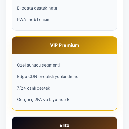
E-posta destek hattı
PWA mobil erişim
VIP Premium
Özel sunucu segmenti
Edge CDN öncelikli yönlendirme
7/24 canlı destek
Gelişmiş 2FA ve biyometrik
Elite