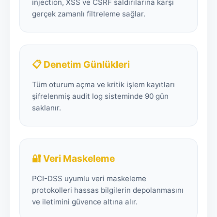
injection, XSS ve CSRF saldırılarına karşı
gerçek zamanlı filtreleme sağlar.
📋 Denetim Günlükleri
Tüm oturum açma ve kritik işlem kayıtları
şifrelenmiş audit log sisteminde 90 gün
saklanır.
🔐 Veri Maskeleme
PCI-DSS uyumlu veri maskeleme
protokolleri hassas bilgilerin depolanmasını
ve iletimini güvence altına alır.