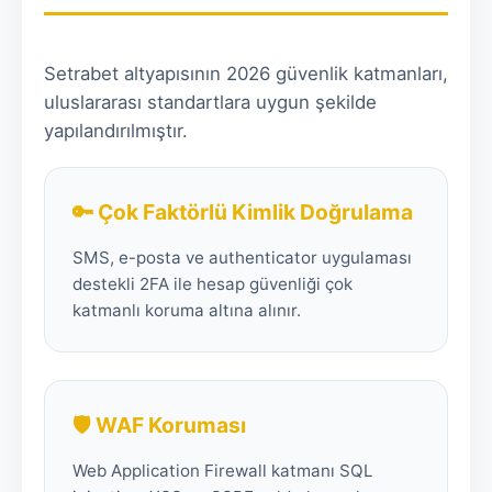
Setrabet altyapısının 2026 güvenlik katmanları,
uluslararası standartlara uygun şekilde
yapılandırılmıştır.
🔑 Çok Faktörlü Kimlik Doğrulama
SMS, e-posta ve authenticator uygulaması
destekli 2FA ile hesap güvenliği çok
katmanlı koruma altına alınır.
🛡️ WAF Koruması
Web Application Firewall katmanı SQL