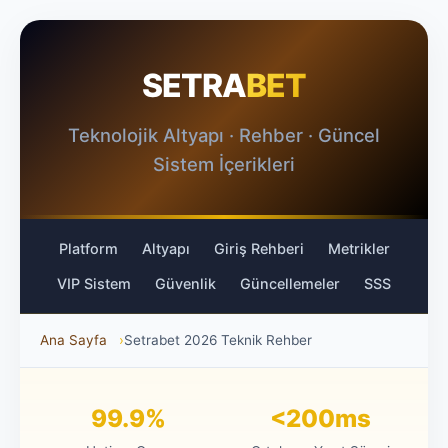
SETRA
BET
Teknolojik Altyapı · Rehber · Güncel
Sistem İçerikleri
Platform
Altyapı
Giriş Rehberi
Metrikler
VIP Sistem
Güvenlik
Güncellemeler
SSS
Ana Sayfa
Setrabet 2026 Teknik Rehber
99.9%
<200ms