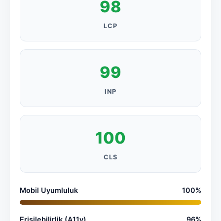
98
LCP
99
INP
100
CLS
Mobil Uyumluluk
100%
Erişilebilirlik (A11y)
96%