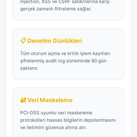
injection, XSS ve CSRF saldırılarına karşı
gerçek zamanlı filtreleme sağlar.
📋 Denetim Günlükleri
Tüm oturum açma ve kritik işlem kayıtları
şifrelenmiş audit log sisteminde 90 gün
saklanır.
🔐 Veri Maskeleme
PCI-DSS uyumlu veri maskeleme
protokolleri hassas bilgilerin depolanmasını
ve iletimini güvence altına alır.