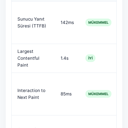
Go
ön
Sunucu Yanıt
142ms
<
MÜKEMMEL
Süresi (TTFB)
eş
al
Largest
Co
Contentful
1.4s
Vi
İYI
Paint
eş
IN
20
Interaction to
85ms
an
MÜKEMMEL
Next Paint
et
öl
Gö