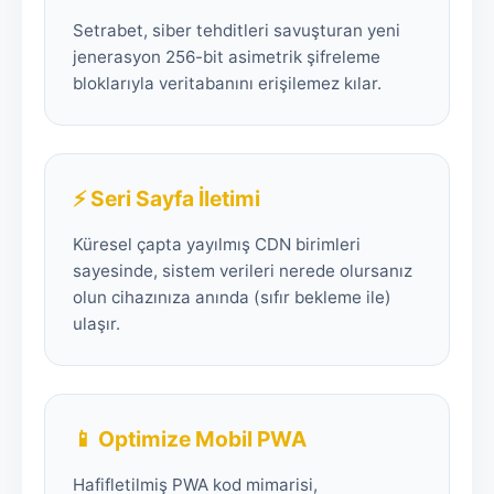
Setrabet, siber tehditleri savuşturan yeni
jenerasyon 256-bit asimetrik şifreleme
bloklarıyla veritabanını erişilemez kılar.
⚡ Seri Sayfa İletimi
Küresel çapta yayılmış CDN birimleri
sayesinde, sistem verileri nerede olursanız
olun cihazınıza anında (sıfır bekleme ile)
ulaşır.
📱 Optimize Mobil PWA
Hafifletilmiş PWA kod mimarisi,