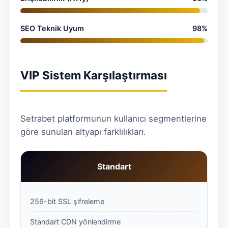
SEO Teknik Uyum
98%
VIP Sistem Karşılaştırması
Setrabet platformunun kullanıcı segmentlerine
göre sunulan altyapı farklılıkları.
Standart
256-bit SSL şifreleme
Standart CDN yönlendirme