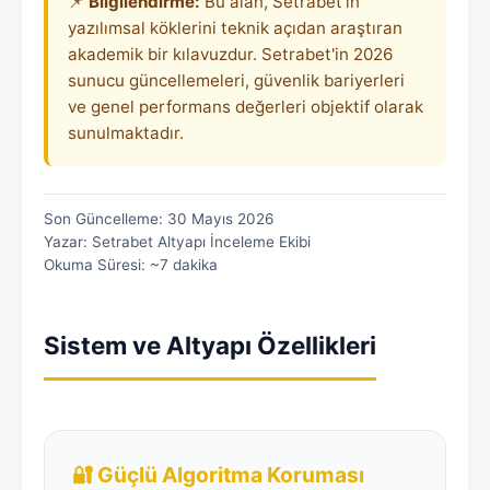
📌
Bilgilendirme:
Bu alan, Setrabet'in
yazılımsal köklerini teknik açıdan araştıran
akademik bir kılavuzdur. Setrabet'in 2026
sunucu güncellemeleri, güvenlik bariyerleri
ve genel performans değerleri objektif olarak
sunulmaktadır.
Son Güncelleme: 30 Mayıs 2026
Yazar: Setrabet Altyapı İnceleme Ekibi
Okuma Süresi: ~7 dakika
Sistem ve Altyapı Özellikleri
🔐 Güçlü Algoritma Koruması