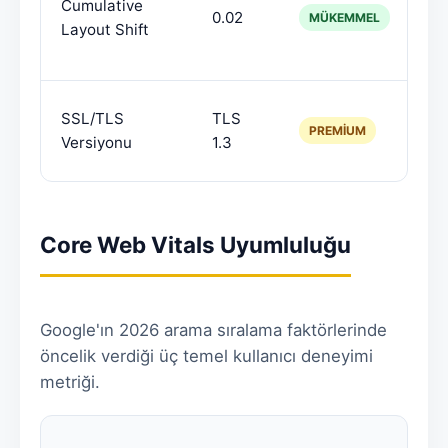
Cumulative
st
0.02
MÜKEMMEL
Layout Shift
sk
he
En
SSL/TLS
TLS
şi
PREMIUM
Versiyonu
1.3
pr
Core Web Vitals Uyumluluğu
Google'ın 2026 arama sıralama faktörlerinde
öncelik verdiği üç temel kullanıcı deneyimi
metriği.