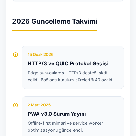
2026 Güncelleme Takvimi
15 Ocak 2026
HTTP/3 ve QUIC Protokol Geçişi
Edge sunucularda HTTP/3 desteği aktif
edildi. Bağlantı kurulum süreleri %40 azaldı.
2 Mart 2026
PWA v3.0 Sürüm Yayını
Offline-first mimari ve service worker
optimizasyonu güncellendi.