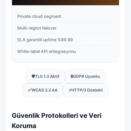
Private cloud segment
Multi-region failover
SLA garantili uptime %99.99
White-label API entegrasyonu
🛡️
TLS 1.3 Aktif
🔒
GDPR Uyumlu
✅
WCAG 2.2 AA
⚡
HTTP/3 Destekli
Güvenlik Protokolleri ve Veri
Koruma