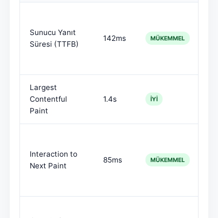
Go
ön
Sunucu Yanıt
142ms
<
MÜKEMMEL
Süresi (TTFB)
eş
al
Largest
Co
Contentful
1.4s
Vi
İYI
Paint
eş
IN
20
Interaction to
85ms
an
MÜKEMMEL
Next Paint
et
öl
Gö