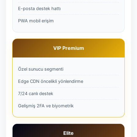
E-posta destek hattı
PWA mobil erişim
VIP Premium
Özel sunucu segmenti
Edge CDN öncelikli yönlendirme
7/24 canlı destek
Gelişmiş 2FA ve biyometrik
Elite