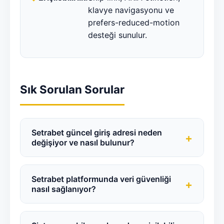
klavye navigasyonu ve
prefers-reduced-motion
desteği sunulur.
Sık Sorulan Sorular
Setrabet güncel giriş adresi neden
+
değişiyor ve nasıl bulunur?
Yerel servis kısıtlamalarına takılmamak
adına Setrabet alan adı rotasını sürekli
Setrabet platformunda veri güvenliği
+
dinamik tutar. Ana bağlantıya en pürüzsüz
nasıl sağlanıyor?
geçişi sağlayan güncel köprülere, yetkili
Tüm iletişim verileri, Setrabet'in modern
sosyal ağlardan erişilir.
Firewall ve TLS destekli zırhlı sunucularında