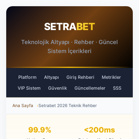
SETRA
BET
Teknolojik Altyapı · Rehber · Güncel
Sistem İçerikleri
Platform
Altyapı
Giriş Rehberi
Metrikler
VIP Sistem
Güvenlik
Güncellemeler
SSS
Ana Sayfa
Setrabet 2026 Teknik Rehber
99.9%
<200ms