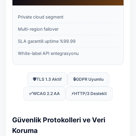
Private cloud segment
Multi-region failover
SLA garantili uptime %99.99
White-label API entegrasyonu
🛡️
TLS 1.3 Aktif
🔒
GDPR Uyumlu
✅
WCAG 2.2 AA
⚡
HTTP/3 Destekli
Güvenlik Protokolleri ve Veri
Koruma