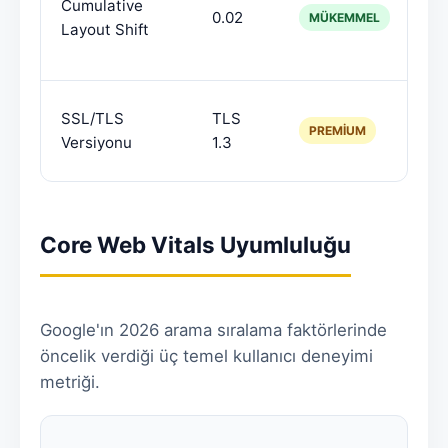
Cumulative
st
0.02
MÜKEMMEL
Layout Shift
sk
he
En
SSL/TLS
TLS
şi
PREMIUM
Versiyonu
1.3
pr
Core Web Vitals Uyumluluğu
Google'ın 2026 arama sıralama faktörlerinde
öncelik verdiği üç temel kullanıcı deneyimi
metriği.