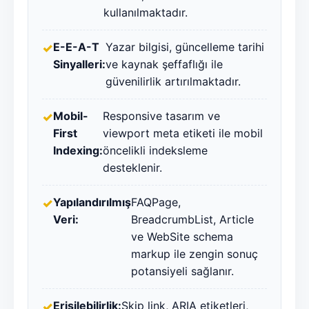
kullanılmaktadır.
E-E-A-T
Yazar bilgisi, güncelleme tarihi
Sinyalleri:
ve kaynak şeffaflığı ile
güvenilirlik artırılmaktadır.
Mobil-
Responsive tasarım ve
First
viewport meta etiketi ile mobil
Indexing:
öncelikli indeksleme
desteklenir.
Yapılandırılmış
FAQPage,
Veri:
BreadcrumbList, Article
ve WebSite schema
markup ile zengin sonuç
potansiyeli sağlanır.
Erişilebilirlik:
Skip link, ARIA etiketleri,