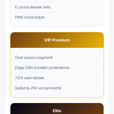
E-posta destek hattı
PWA mobil erişim
VIP Premium
Özel sunucu segmenti
Edge CDN öncelikli yönlendirme
7/24 canlı destek
Gelişmiş 2FA ve biyometrik
Elite