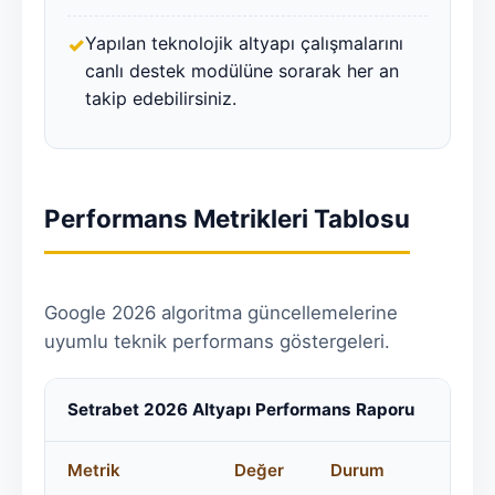
Yapılan teknolojik altyapı çalışmalarını
canlı destek modülüne sorarak her an
takip edebilirsiniz.
Performans Metrikleri Tablosu
Google 2026 algoritma güncellemelerine
uyumlu teknik performans göstergeleri.
Setrabet 2026 Altyapı Performans Raporu
Metrik
Değer
Durum
Aç