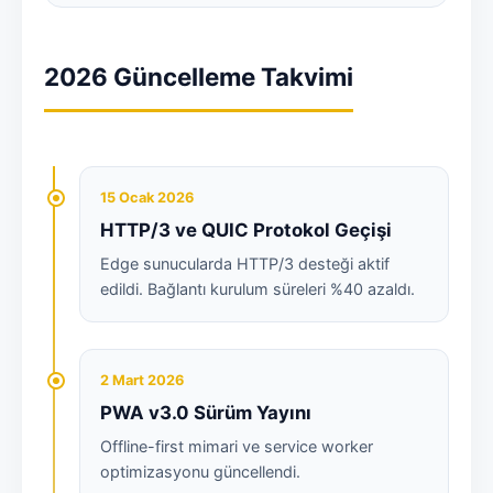
2026 Güncelleme Takvimi
15 Ocak 2026
HTTP/3 ve QUIC Protokol Geçişi
Edge sunucularda HTTP/3 desteği aktif
edildi. Bağlantı kurulum süreleri %40 azaldı.
2 Mart 2026
PWA v3.0 Sürüm Yayını
Offline-first mimari ve service worker
optimizasyonu güncellendi.