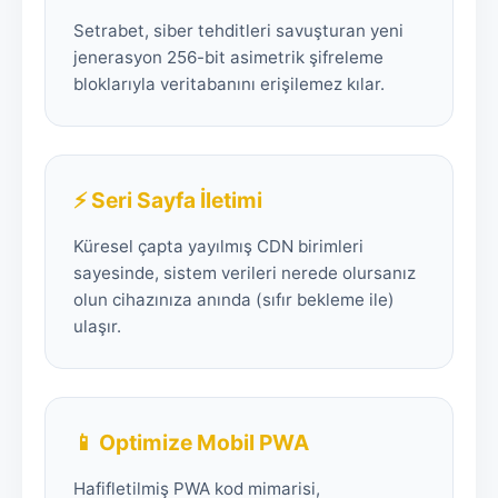
Setrabet, siber tehditleri savuşturan yeni
jenerasyon 256-bit asimetrik şifreleme
bloklarıyla veritabanını erişilemez kılar.
⚡ Seri Sayfa İletimi
Küresel çapta yayılmış CDN birimleri
sayesinde, sistem verileri nerede olursanız
olun cihazınıza anında (sıfır bekleme ile)
ulaşır.
📱 Optimize Mobil PWA
Hafifletilmiş PWA kod mimarisi,