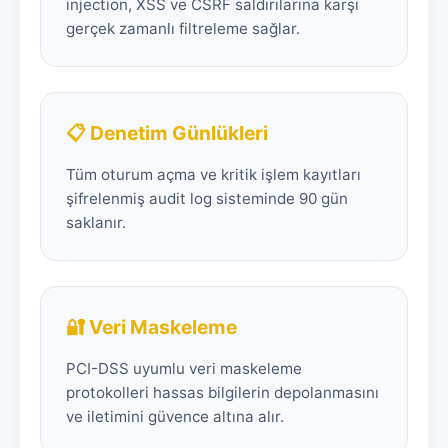
injection, XSS ve CSRF saldırılarına karşı
gerçek zamanlı filtreleme sağlar.
📋 Denetim Günlükleri
Tüm oturum açma ve kritik işlem kayıtları
şifrelenmiş audit log sisteminde 90 gün
saklanır.
🔐 Veri Maskeleme
PCI-DSS uyumlu veri maskeleme
protokolleri hassas bilgilerin depolanmasını
ve iletimini güvence altına alır.