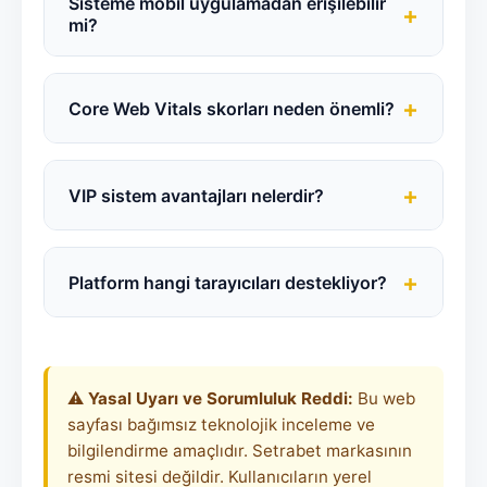
Sisteme mobil uygulamadan erişilebilir
+
izole edilerek %100 gizlilik teminatı ile
mi?
depolanır.
Evet, tamamen PWA standartlarında
tasarlanmış sistemimizle hiçbir apk
+
Core Web Vitals skorları neden önemli?
kurmanıza gerek kalmadan tarayıcınızın
üzerinden mobil uygulama optimizasyonu
Kullanıcı arayüzünün takılmaması ve anında
sağlarsınız.
yanıt vermesi Google için bir güven
+
VIP sistem avantajları nelerdir?
sinyalidir. Setrabet bu LCP ve CLS
metriklerinde zirveyi zorlayarak kusursuz
VIP hesaplara sahip oyuncular, genel trafik
akıcılık verir.
ağından bağımsız elit sunuculara alınır ve
+
Platform hangi tarayıcıları destekliyor?
hiçbir gecikme yaşamadan, 7/24 kişisel
danışmanlarıyla anında irtibat kurar.
Setrabet mimarisi, masaüstü veya mobil
cihazlarınızdaki Chrome, Firefox, Opera,
Edge ve Safari gibi lider tarayıcılarla
⚠️
Yasal Uyarı ve Sorumluluk Reddi:
Bu web
eşzamanlı bir şekilde kusursuz çalışır.
sayfası bağımsız teknolojik inceleme ve
bilgilendirme amaçlıdır. Setrabet markasının
resmi sitesi değildir. Kullanıcıların yerel