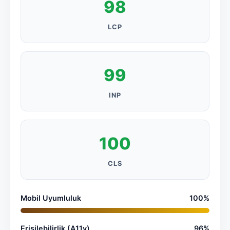
98
LCP
99
INP
100
CLS
Mobil Uyumluluk
100%
Erişilebilirlik (A11y)
96%