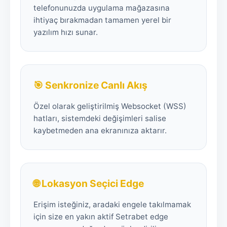
telefonunuzda uygulama mağazasına
ihtiyaç bırakmadan tamamen yerel bir
yazılım hızı sunar.
🎯 Senkronize Canlı Akış
Özel olarak geliştirilmiş Websocket (WSS)
hatları, sistemdeki değişimleri salise
kaybetmeden ana ekranınıza aktarır.
🌐 Lokasyon Seçici Edge
Erişim isteğiniz, aradaki engele takılmamak
için size en yakın aktif Setrabet edge