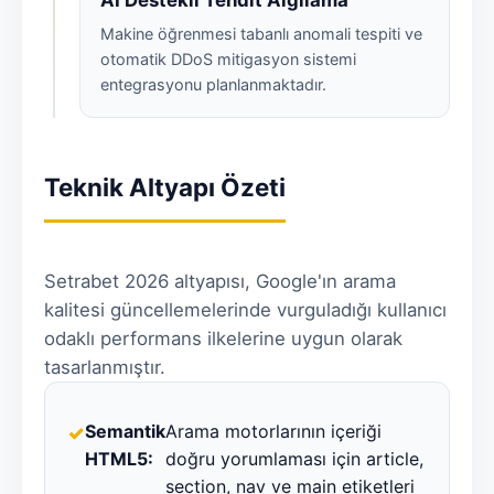
AI Destekli Tehdit Algılama
Makine öğrenmesi tabanlı anomali tespiti ve
otomatik DDoS mitigasyon sistemi
entegrasyonu planlanmaktadır.
Teknik Altyapı Özeti
Setrabet 2026 altyapısı, Google'ın arama
kalitesi güncellemelerinde vurguladığı kullanıcı
odaklı performans ilkelerine uygun olarak
tasarlanmıştır.
Semantik
Arama motorlarının içeriği
HTML5:
doğru yorumlaması için article,
section, nav ve main etiketleri