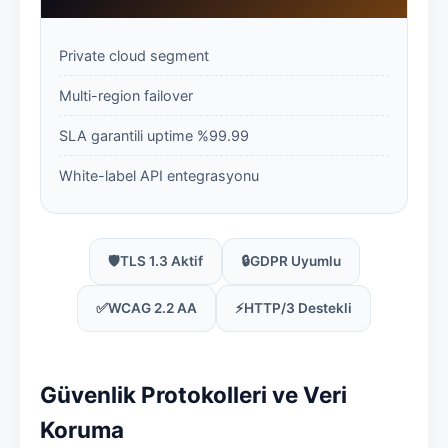
Private cloud segment
Multi-region failover
SLA garantili uptime %99.99
White-label API entegrasyonu
🛡️
TLS 1.3 Aktif
🔒
GDPR Uyumlu
✅
WCAG 2.2 AA
⚡
HTTP/3 Destekli
Güvenlik Protokolleri ve Veri
Koruma