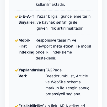
kullanılmaktadır.
E-E-A-T
Yazar bilgisi, güncelleme tarihi
Sinyalleri:
ve kaynak şeffaflığı ile
güvenilirlik artırılmaktadır.
Mobil-
Responsive tasarım ve
First
viewport meta etiketi ile mobil
Indexing:
öncelikli indeksleme
desteklenir.
Yapılandırılmış
FAQPage,
Veri:
BreadcrumbList, Article
ve WebSite schema
markup ile zengin sonuç
potansiyeli sağlanır.
Erişilebilirlik:
Skip link, ARIA etiketleri,