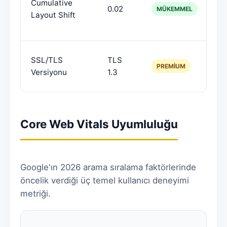
Cumulative
st
0.02
MÜKEMMEL
Layout Shift
sk
he
En
SSL/TLS
TLS
şi
PREMIUM
Versiyonu
1.3
pr
Core Web Vitals Uyumluluğu
Google'ın 2026 arama sıralama faktörlerinde
öncelik verdiği üç temel kullanıcı deneyimi
metriği.