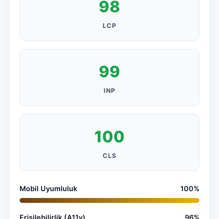
98
LCP
99
INP
100
CLS
Mobil Uyumluluk
100%
Erişilebilirlik (A11y)
96%