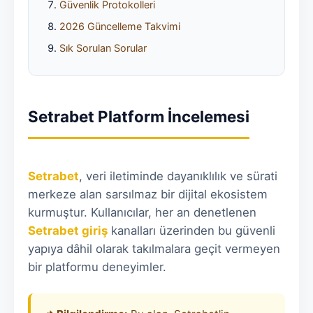
Güvenlik Protokolleri
2026 Güncelleme Takvimi
Sık Sorulan Sorular
Setrabet Platform İncelemesi
Setrabet
, veri iletiminde dayanıklılık ve sürati
merkeze alan sarsılmaz bir dijital ekosistem
kurmuştur. Kullanıcılar, her an denetlenen
Setrabet giriş
kanalları üzerinden bu güvenli
yapıya dâhil olarak takılmalara geçit vermeyen
bir platformu deneyimler.