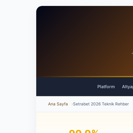
Platform
Altya
Ana Sayfa
Setrabet 2026 Teknik Rehber