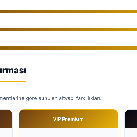
tırması
ntlerine göre sunulan altyapı farklılıkları.
VIP Premium