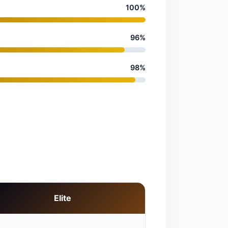
100%
96%
98%
Elite