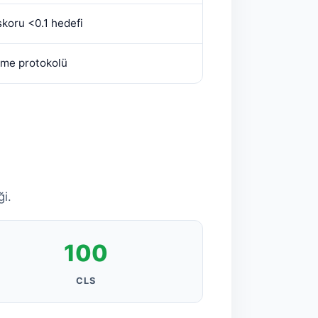
skoru <0.1 hedefi
eme protokolü
ği.
100
CLS