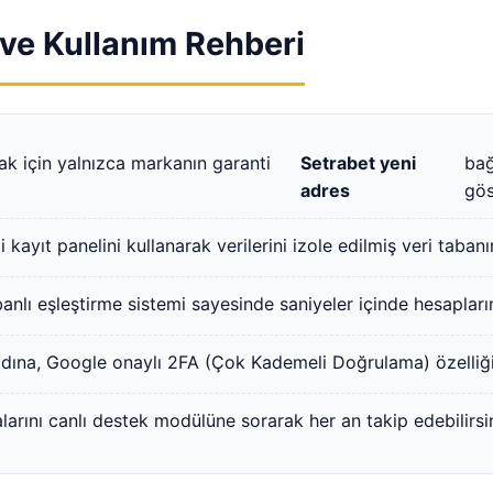
 ve Kullanım Rehberi
k için yalnızca markanın garanti
Setrabet yeni
bağ
adres
gös
i kayıt panelini kullanarak verilerini izole edilmiş veri tabanın
banlı eşleştirme sistemi sayesinde saniyeler içinde hesapların
dına, Google onaylı 2FA (Çok Kademeli Doğrulama) özelliğini
alarını canlı destek modülüne sorarak her an takip edebilirsin