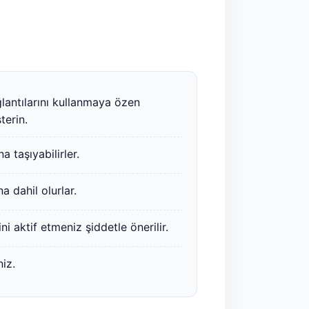
lantılarını kullanmaya özen
terin.
a taşıyabilirler.
a dahil olurlar.
 aktif etmeniz şiddetle önerilir.
iz.