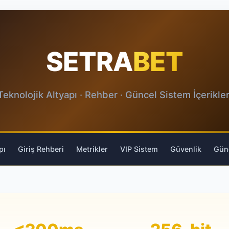
SETRA
BET
Teknolojik Altyapı · Rehber · Güncel Sistem İçerikler
pı
Giriş Rehberi
Metrikler
VIP Sistem
Güvenlik
Gün