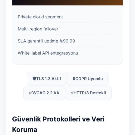
Private cloud segment
Multi-region failover
SLA garantili uptime %99.99
White-label API entegrasyonu
🛡️
TLS 1.3 Aktif
🔒
GDPR Uyumlu
✅
WCAG 2.2 AA
⚡
HTTP/3 Destekli
Güvenlik Protokolleri ve Veri
Koruma