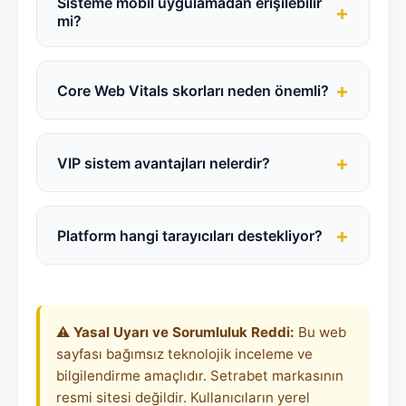
Sisteme mobil uygulamadan erişilebilir
+
izole edilerek %100 gizlilik teminatı ile
mi?
depolanır.
Evet, tamamen PWA standartlarında
tasarlanmış sistemimizle hiçbir apk
+
Core Web Vitals skorları neden önemli?
kurmanıza gerek kalmadan tarayıcınızın
üzerinden mobil uygulama optimizasyonu
Kullanıcı arayüzünün takılmaması ve anında
sağlarsınız.
yanıt vermesi Google için bir güven
+
VIP sistem avantajları nelerdir?
sinyalidir. Setrabet bu LCP ve CLS
metriklerinde zirveyi zorlayarak kusursuz
VIP hesaplara sahip oyuncular, genel trafik
akıcılık verir.
ağından bağımsız elit sunuculara alınır ve
+
Platform hangi tarayıcıları destekliyor?
hiçbir gecikme yaşamadan, 7/24 kişisel
danışmanlarıyla anında irtibat kurar.
Setrabet mimarisi, masaüstü veya mobil
cihazlarınızdaki Chrome, Firefox, Opera,
Edge ve Safari gibi lider tarayıcılarla
⚠️
Yasal Uyarı ve Sorumluluk Reddi:
Bu web
eşzamanlı bir şekilde kusursuz çalışır.
sayfası bağımsız teknolojik inceleme ve
bilgilendirme amaçlıdır. Setrabet markasının
resmi sitesi değildir. Kullanıcıların yerel