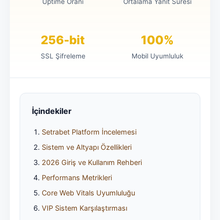
Uptime Oranı
Ortalama Yanıt Süresi
256-bit
100%
SSL Şifreleme
Mobil Uyumluluk
İçindekiler
Setrabet Platform İncelemesi
Sistem ve Altyapı Özellikleri
2026 Giriş ve Kullanım Rehberi
Performans Metrikleri
Core Web Vitals Uyumluluğu
VIP Sistem Karşılaştırması