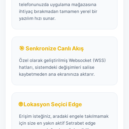
telefonunuzda uygulama mağazasına
ihtiyaç bırakmadan tamamen yerel bir
yazılım hızı sunar.
🎯 Senkronize Canlı Akış
Özel olarak geliştirilmiş Websocket (WSS)
hatları, sistemdeki değişimleri salise
kaybetmeden ana ekranınıza aktarır.
🌐 Lokasyon Seçici Edge
Erişim isteğiniz, aradaki engele takılmamak
için size en yakın aktif Setrabet edge