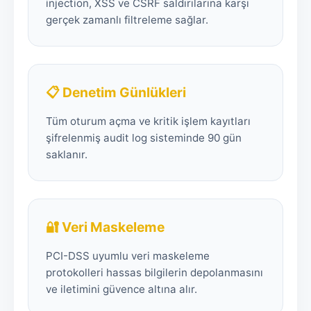
injection, XSS ve CSRF saldırılarına karşı
gerçek zamanlı filtreleme sağlar.
📋 Denetim Günlükleri
Tüm oturum açma ve kritik işlem kayıtları
şifrelenmiş audit log sisteminde 90 gün
saklanır.
🔐 Veri Maskeleme
PCI-DSS uyumlu veri maskeleme
protokolleri hassas bilgilerin depolanmasını
ve iletimini güvence altına alır.