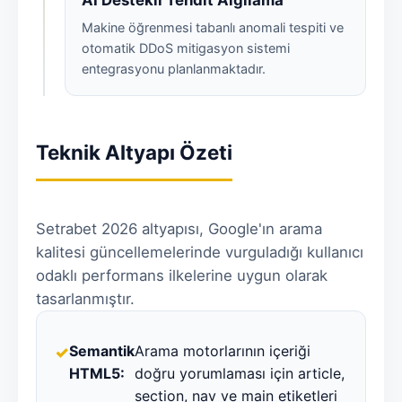
AI Destekli Tehdit Algılama
Makine öğrenmesi tabanlı anomali tespiti ve
otomatik DDoS mitigasyon sistemi
entegrasyonu planlanmaktadır.
Teknik Altyapı Özeti
Setrabet 2026 altyapısı, Google'ın arama
kalitesi güncellemelerinde vurguladığı kullanıcı
odaklı performans ilkelerine uygun olarak
tasarlanmıştır.
Semantik
Arama motorlarının içeriği
HTML5:
doğru yorumlaması için article,
section, nav ve main etiketleri