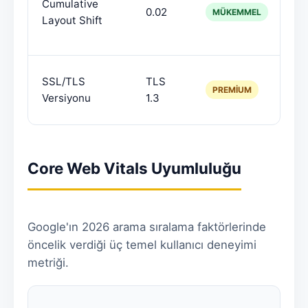
Cumulative
st
0.02
MÜKEMMEL
Layout Shift
sk
he
En
SSL/TLS
TLS
şi
PREMIUM
Versiyonu
1.3
pr
Core Web Vitals Uyumluluğu
Google'ın 2026 arama sıralama faktörlerinde
öncelik verdiği üç temel kullanıcı deneyimi
metriği.