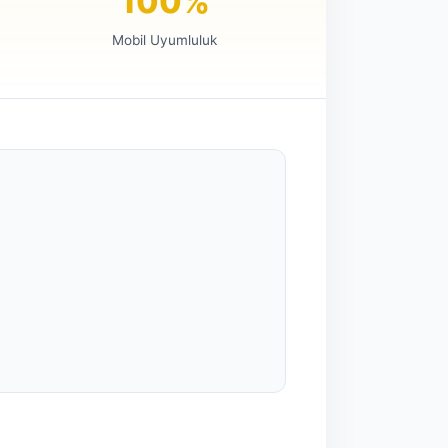
100%
Mobil Uyumluluk