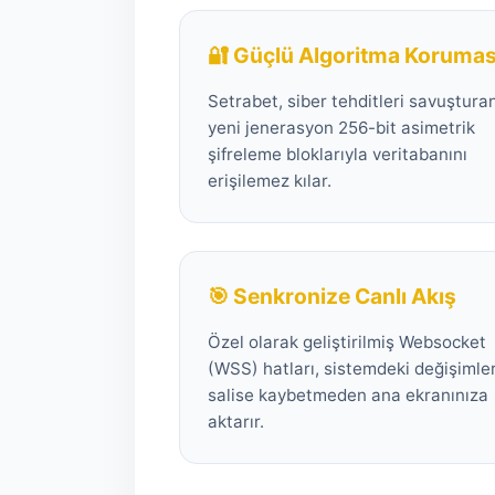
🔐 Güçlü Algoritma Korumas
Setrabet, siber tehditleri savuştura
yeni jenerasyon 256-bit asimetrik
şifreleme bloklarıyla veritabanını
erişilemez kılar.
🎯 Senkronize Canlı Akış
Özel olarak geliştirilmiş Websocket
(WSS) hatları, sistemdeki değişimler
salise kaybetmeden ana ekranınıza
aktarır.