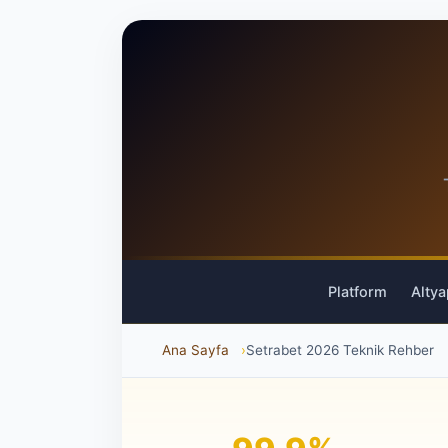
Platform
Altya
Ana Sayfa
Setrabet 2026 Teknik Rehber