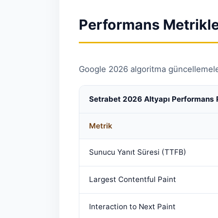
Performans Metrikle
Google 2026 algoritma güncellemele
Setrabet 2026 Altyapı Performans
Metrik
Sunucu Yanıt Süresi (TTFB)
Largest Contentful Paint
Interaction to Next Paint