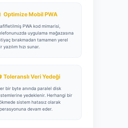
 Optimize Mobil PWA
afifletilmiş PWA kod mimarisi,
elefonunuzda uygulama mağazasına
htiyaç bırakmadan tamamen yerel
ir yazılım hızı sunar.
 Toleranslı Veri Yedeği
er bir byte anında paralel disk
istemlerine yedeklenir. Herhangi bir
ökmede sistem hatasız olarak
perasyonuna devam eder.