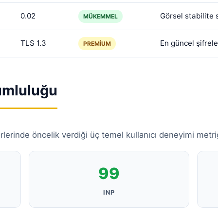
0.02
Görsel stabilite 
MÜKEMMEL
TLS 1.3
En güncel şifrel
PREMIUM
umluluğu
lerinde öncelik verdiği üç temel kullanıcı deneyimi metri
99
INP