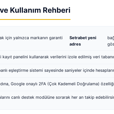
 ve Kullanım Rehberi
k için yalnızca markanın garanti
Setrabet yeni
bağ
adres
gös
i kayıt panelini kullanarak verilerini izole edilmiş veri tabanın
banlı eşleştirme sistemi sayesinde saniyeler içinde hesapların
dına, Google onaylı 2FA (Çok Kademeli Doğrulama) özelliğini
alarını canlı destek modülüne sorarak her an takip edebilirsin