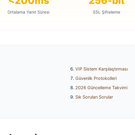
<200ms
256-bit
Ortalama Yanıt Süresi
SSL Şifreleme
VIP Sistem Karşılaştırması
Güvenlik Protokolleri
2026 Güncelleme Takvimi
Sık Sorulan Sorular