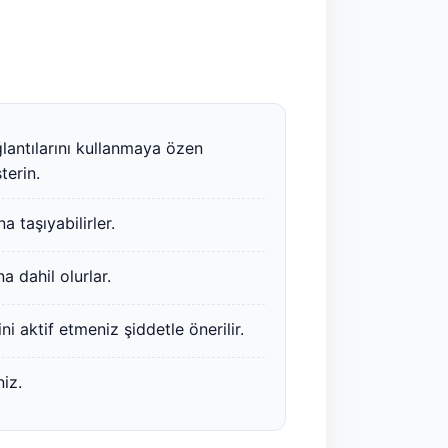
lantılarını kullanmaya özen
terin.
a taşıyabilirler.
a dahil olurlar.
 aktif etmeniz şiddetle önerilir.
iz.