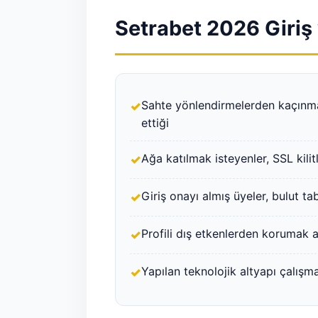
Setrabet 2026 Giriş
Sahte yönlendirmelerden kaçınma
ettiği
Ağa katılmak isteyenler, SSL kilitl
Giriş onayı almış üyeler, bulut ta
Profili dış etkenlerden korumak a
Yapılan teknolojik altyapı çalışm