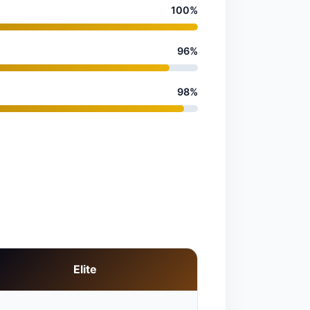
100%
96%
98%
Elite