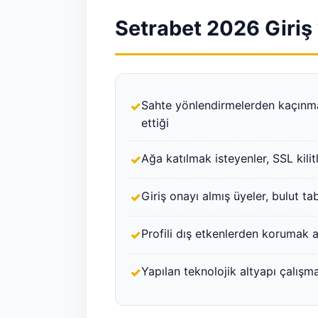
Setrabet 2026 Giriş
Sahte yönlendirmelerden kaçınma
ettiği
Ağa katılmak isteyenler, SSL kilitl
Giriş onayı almış üyeler, bulut ta
Profili dış etkenlerden korumak a
Yapılan teknolojik altyapı çalışm