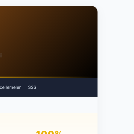
i
cellemeler
SSS