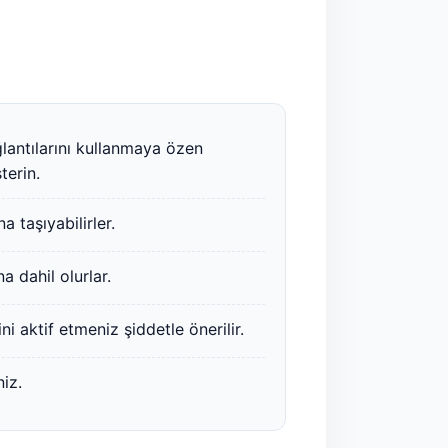
lantılarını kullanmaya özen
terin.
a taşıyabilirler.
a dahil olurlar.
 aktif etmeniz şiddetle önerilir.
iz.