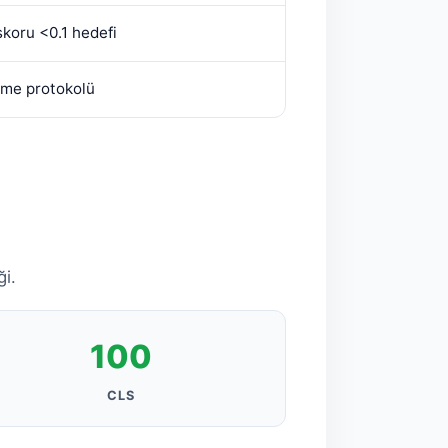
skoru <0.1 hedefi
eme protokolü
ği.
100
CLS