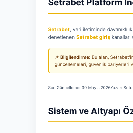
Setrabet Platform İ
Setrabet
, veri iletiminde dayanıklıl
denetlenen
Setrabet giriş
kanalları
📌
Bilgilendirme:
Bu alan, Setrabet'in
güncellemeleri, güvenlik bariyerleri 
Son Güncelleme: 30 Mayıs 2026
Yazar: Setr
Sistem ve Altyapı Öze