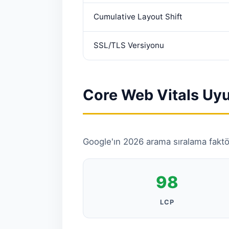
Cumulative Layout Shift
SSL/TLS Versiyonu
Core Web Vitals Uy
Google'ın 2026 arama sıralama faktör
98
LCP