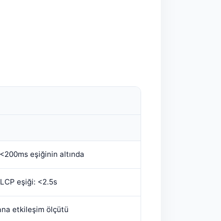
<200ms eşiğinin altında
LCP eşiği: <2.5s
na etkileşim ölçütü