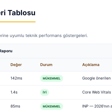
ri Tablosu
rine uyumlu teknik performans göstergeleri.
 Raporu
Değer
Durum
Açıklama
142ms
Google önerilen 
MÜKEMMEL
1.4s
Core Web Vitals 
İYI
85ms
INP — 2026'nın a
MÜKEMMEL