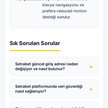
klavye navigasyonu ve
prefers-reduced-motion
desteği sunulur.
Sık Sorulan Sorular
Setrabet güncel giriş adresi neden
+
değişiyor ve nasıl bulunur?
Yerel servis kısıtlamalarına takılmamak
adına Setrabet alan adı rotasını sürekli
Setrabet platformunda veri güvenliği
+
dinamik tutar. Ana bağlantıya en pürüzsüz
nasıl sağlanıyor?
geçişi sağlayan güncel köprülere, yetkili
Tüm iletişim verileri, Setrabet'in modern
sosyal ağlardan erişilir.
Firewall ve TLS destekli zırhlı sunucularında