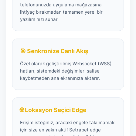
telefonunuzda uygulama mağazasına
ihtiyaç bırakmadan tamamen yerel bir
yazılım hızı sunar.
🎯 Senkronize Canlı Akış
Özel olarak geliştirilmiş Websocket (WSS)
hatları, sistemdeki değişimleri salise
kaybetmeden ana ekranınıza aktarır.
🌐 Lokasyon Seçici Edge
Erişim isteğiniz, aradaki engele takılmamak
için size en yakın aktif Setrabet edge