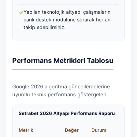
Yapılan teknolojik altyapı çalışmalarını
canlı destek modülüne sorarak her an
takip edebilirsiniz.
Performans Metrikleri Tablosu
Google 2026 algoritma güncellemelerine
uyumlu teknik performans göstergeleri.
Setrabet 2026 Altyapı Performans Raporu
Metrik
Değer
Durum
Aç