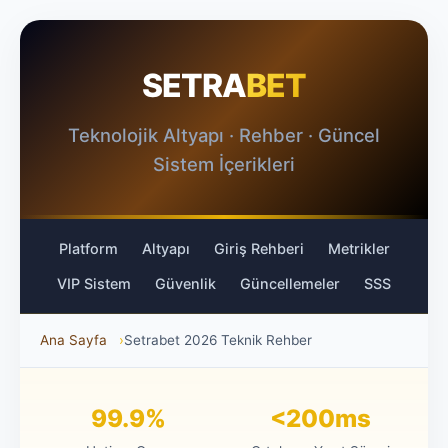
SETRA
BET
Teknolojik Altyapı · Rehber · Güncel
Sistem İçerikleri
Platform
Altyapı
Giriş Rehberi
Metrikler
VIP Sistem
Güvenlik
Güncellemeler
SSS
Ana Sayfa
Setrabet 2026 Teknik Rehber
99.9%
<200ms