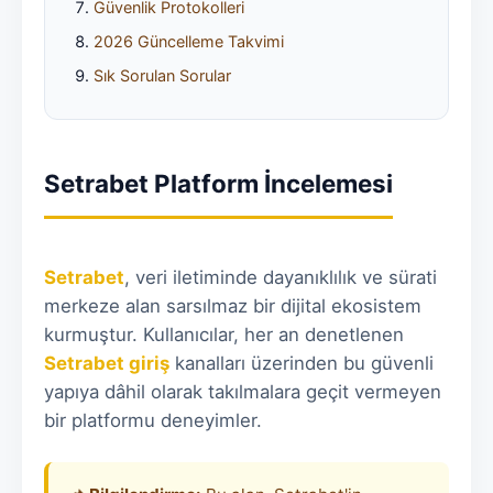
Güvenlik Protokolleri
2026 Güncelleme Takvimi
Sık Sorulan Sorular
Setrabet Platform İncelemesi
Setrabet
, veri iletiminde dayanıklılık ve sürati
merkeze alan sarsılmaz bir dijital ekosistem
kurmuştur. Kullanıcılar, her an denetlenen
Setrabet giriş
kanalları üzerinden bu güvenli
yapıya dâhil olarak takılmalara geçit vermeyen
bir platformu deneyimler.