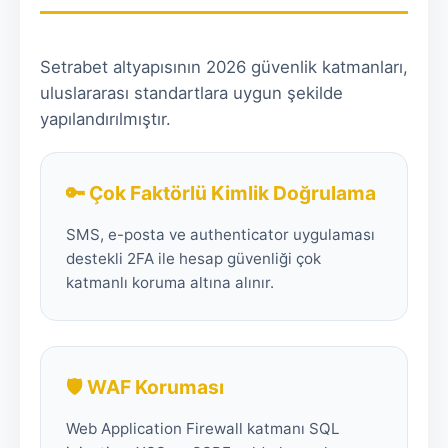
Setrabet altyapısının 2026 güvenlik katmanları,
uluslararası standartlara uygun şekilde
yapılandırılmıştır.
🔑 Çok Faktörlü Kimlik Doğrulama
SMS, e-posta ve authenticator uygulaması
destekli 2FA ile hesap güvenliği çok
katmanlı koruma altına alınır.
🛡️ WAF Koruması
Web Application Firewall katmanı SQL