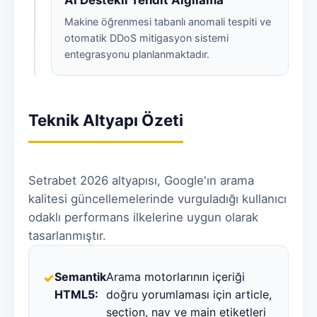
AI Destekli Tehdit Algılama
Makine öğrenmesi tabanlı anomali tespiti ve
otomatik DDoS mitigasyon sistemi
entegrasyonu planlanmaktadır.
Teknik Altyapı Özeti
Setrabet 2026 altyapısı, Google'ın arama
kalitesi güncellemelerinde vurguladığı kullanıcı
odaklı performans ilkelerine uygun olarak
tasarlanmıştır.
Semantik
Arama motorlarının içeriği
HTML5:
doğru yorumlaması için article,
section, nav ve main etiketleri