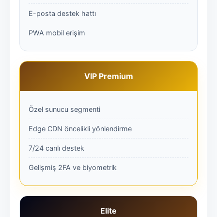
E-posta destek hattı
PWA mobil erişim
VIP Premium
Özel sunucu segmenti
Edge CDN öncelikli yönlendirme
7/24 canlı destek
Gelişmiş 2FA ve biyometrik
Elite