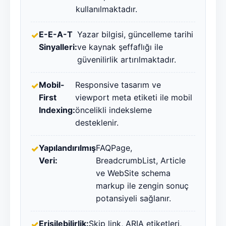
kullanılmaktadır.
E-E-A-T
Yazar bilgisi, güncelleme tarihi
Sinyalleri:
ve kaynak şeffaflığı ile
güvenilirlik artırılmaktadır.
Mobil-
Responsive tasarım ve
First
viewport meta etiketi ile mobil
Indexing:
öncelikli indeksleme
desteklenir.
Yapılandırılmış
FAQPage,
Veri:
BreadcrumbList, Article
ve WebSite schema
markup ile zengin sonuç
potansiyeli sağlanır.
Erişilebilirlik:
Skip link, ARIA etiketleri,