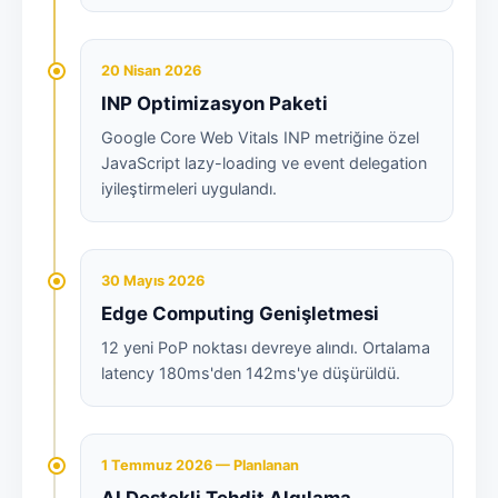
20 Nisan 2026
INP Optimizasyon Paketi
Google Core Web Vitals INP metriğine özel
JavaScript lazy-loading ve event delegation
iyileştirmeleri uygulandı.
30 Mayıs 2026
Edge Computing Genişletmesi
12 yeni PoP noktası devreye alındı. Ortalama
latency 180ms'den 142ms'ye düşürüldü.
1 Temmuz 2026 — Planlanan