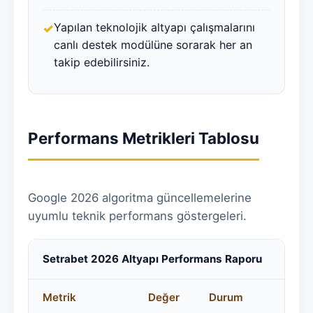
Yapılan teknolojik altyapı çalışmalarını
canlı destek modülüne sorarak her an
takip edebilirsiniz.
Performans Metrikleri Tablosu
Google 2026 algoritma güncellemelerine
uyumlu teknik performans göstergeleri.
Setrabet 2026 Altyapı Performans Raporu
Metrik
Değer
Durum
Aç