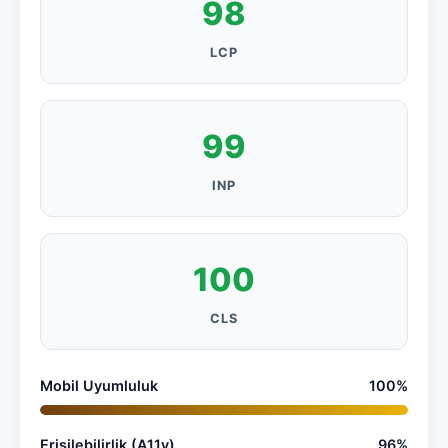
98
LCP
99
INP
100
CLS
Mobil Uyumluluk
100%
Erişilebilirlik (A11y)
96%