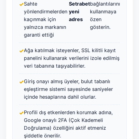
Sahte
Setrabet
bağlantılarını
yönlendirmelerden
yeni
kullanmaya
kaçınmak için
adres
özen
yalnızca markanın
gösterin.
garanti ettiği
Ağa katılmak isteyenler, SSL kilitli kayıt
panelini kullanarak verilerini izole edilmiş
veri tabanına taşıyabilirler.
Giriş onayı almış üyeler, bulut tabanlı
eşleştirme sistemi sayesinde saniyeler
içinde hesaplarına dahil olurlar.
Profili dış etkenlerden korumak adına,
Google onaylı 2FA (Çok Kademeli
Doğrulama) özelliğini aktif etmeniz
şiddetle önerilir.