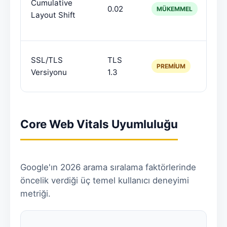
Cumulative
st
0.02
MÜKEMMEL
Layout Shift
sk
he
En
SSL/TLS
TLS
şi
PREMIUM
Versiyonu
1.3
pr
Core Web Vitals Uyumluluğu
Google'ın 2026 arama sıralama faktörlerinde
öncelik verdiği üç temel kullanıcı deneyimi
metriği.