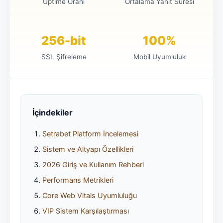
Uptime Oranı
Ortalama Yanıt Süresi
256-bit
100%
SSL Şifreleme
Mobil Uyumluluk
İçindekiler
Setrabet Platform İncelemesi
Sistem ve Altyapı Özellikleri
2026 Giriş ve Kullanım Rehberi
Performans Metrikleri
Core Web Vitals Uyumluluğu
VIP Sistem Karşılaştırması