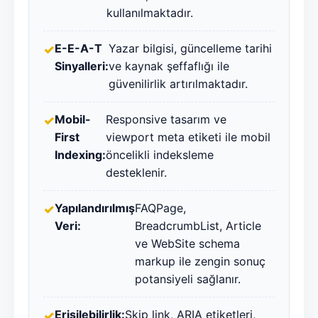
kullanılmaktadır.
E-E-A-T
Yazar bilgisi, güncelleme tarihi
Sinyalleri:
ve kaynak şeffaflığı ile
güvenilirlik artırılmaktadır.
Mobil-
Responsive tasarım ve
First
viewport meta etiketi ile mobil
Indexing:
öncelikli indeksleme
desteklenir.
Yapılandırılmış
FAQPage,
Veri:
BreadcrumbList, Article
ve WebSite schema
markup ile zengin sonuç
potansiyeli sağlanır.
Erişilebilirlik:
Skip link, ARIA etiketleri,