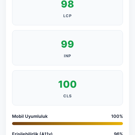
98
LCP
99
INP
100
CLS
Mobil Uyumluluk
100%
Erişilebilirlik (A11y)
96%