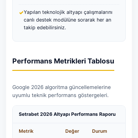
Yapılan teknolojik altyapı çalışmalarını
canlı destek modülüne sorarak her an
takip edebilirsiniz.
Performans Metrikleri Tablosu
Google 2026 algoritma güncellemelerine
uyumlu teknik performans göstergeleri.
Setrabet 2026 Altyapı Performans Raporu
Metrik
Değer
Durum
Aç