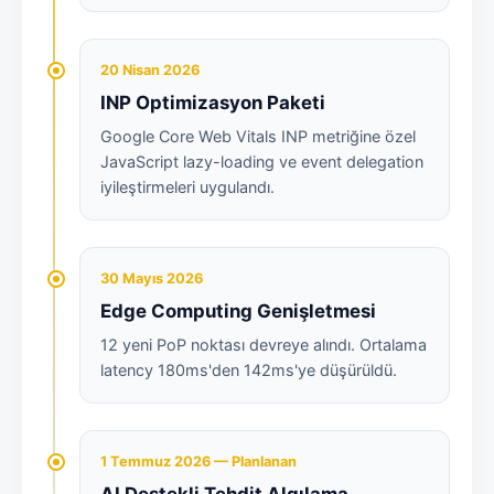
20 Nisan 2026
INP Optimizasyon Paketi
Google Core Web Vitals INP metriğine özel
JavaScript lazy-loading ve event delegation
iyileştirmeleri uygulandı.
30 Mayıs 2026
Edge Computing Genişletmesi
12 yeni PoP noktası devreye alındı. Ortalama
latency 180ms'den 142ms'ye düşürüldü.
1 Temmuz 2026 — Planlanan