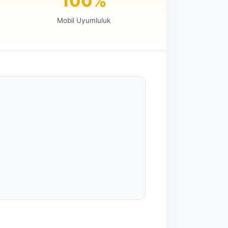
100%
Mobil Uyumluluk