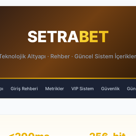
SETRA
BET
Teknolojik Altyapı · Rehber · Güncel Sistem İçerikler
pı
Giriş Rehberi
Metrikler
VIP Sistem
Güvenlik
Gün