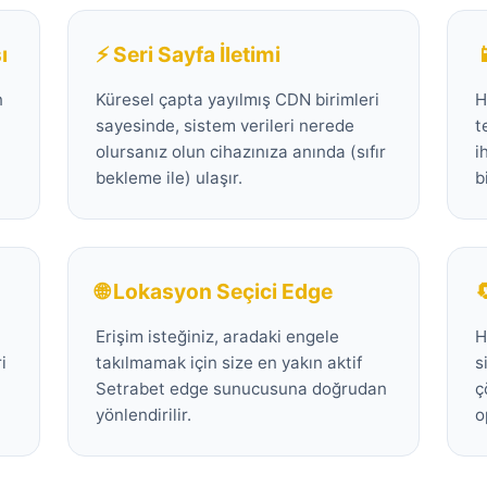
ı
⚡ Seri Sayfa İletimi

n
Küresel çapta yayılmış CDN birimleri
H
sayesinde, sistem verileri nerede
t
olursanız olun cihazınıza anında (sıfır
i
bekleme ile) ulaşır.
b
🌐 Lokasyon Seçici Edge

Erişim isteğiniz, aradaki engele
H
i
takılmamak için size en yakın aktif
s
Setrabet edge sunucusuna doğrudan
ç
yönlendirilir.
o