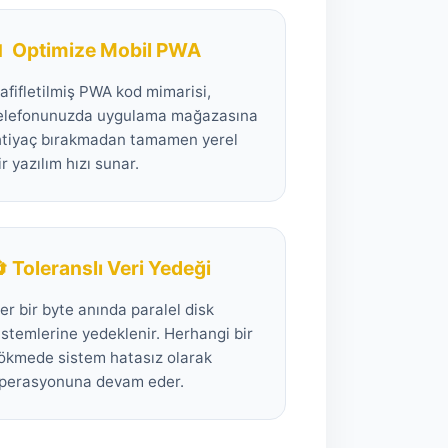
 Optimize Mobil PWA
afifletilmiş PWA kod mimarisi,
elefonunuzda uygulama mağazasına
htiyaç bırakmadan tamamen yerel
ir yazılım hızı sunar.
 Toleranslı Veri Yedeği
er bir byte anında paralel disk
istemlerine yedeklenir. Herhangi bir
ökmede sistem hatasız olarak
perasyonuna devam eder.