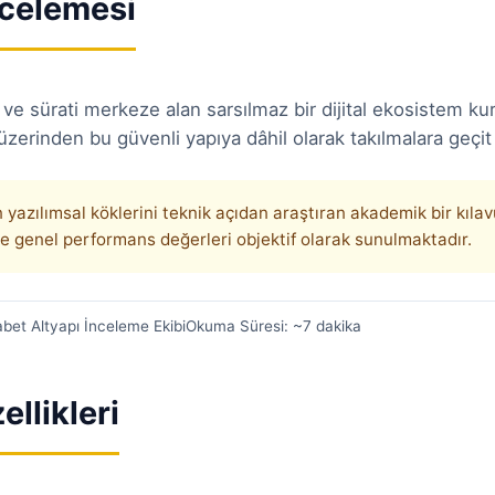
ncelemesi
ık ve sürati merkeze alan sarsılmaz bir dijital ekosistem ku
 üzerinden bu güvenli yapıya dâhil olarak takılmalara geç
 yazılımsal köklerini teknik açıdan araştıran akademik bir kıl
ve genel performans değerleri objektif olarak sunulmaktadır.
abet Altyapı İnceleme Ekibi
Okuma Süresi: ~7 dakika
llikleri