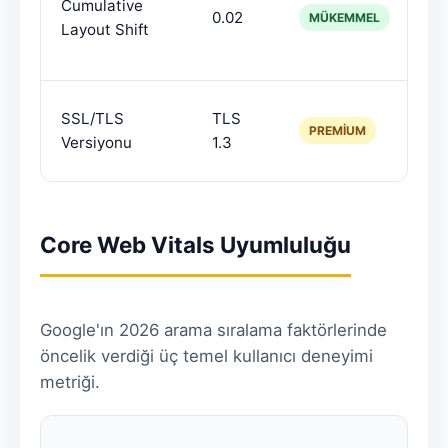
Cumulative
st
0.02
MÜKEMMEL
Layout Shift
sk
he
En
SSL/TLS
TLS
şi
PREMIUM
Versiyonu
1.3
pr
Core Web Vitals Uyumluluğu
Google'ın 2026 arama sıralama faktörlerinde
öncelik verdiği üç temel kullanıcı deneyimi
metriği.