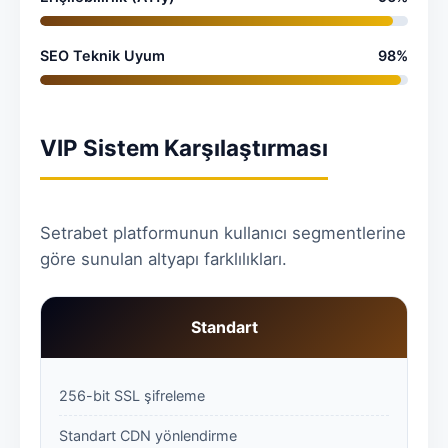
SEO Teknik Uyum
98%
VIP Sistem Karşılaştırması
Setrabet platformunun kullanıcı segmentlerine
göre sunulan altyapı farklılıkları.
Standart
256-bit SSL şifreleme
Standart CDN yönlendirme