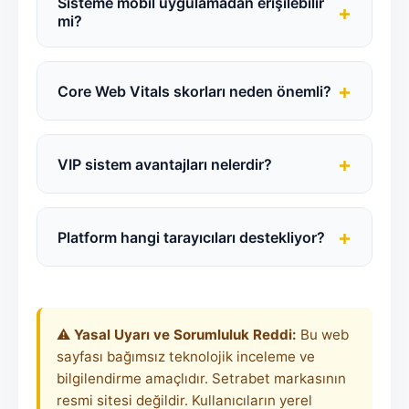
Sisteme mobil uygulamadan erişilebilir
+
izole edilerek %100 gizlilik teminatı ile
mi?
depolanır.
Evet, tamamen PWA standartlarında
tasarlanmış sistemimizle hiçbir apk
+
Core Web Vitals skorları neden önemli?
kurmanıza gerek kalmadan tarayıcınızın
üzerinden mobil uygulama optimizasyonu
Kullanıcı arayüzünün takılmaması ve anında
sağlarsınız.
yanıt vermesi Google için bir güven
+
VIP sistem avantajları nelerdir?
sinyalidir. Setrabet bu LCP ve CLS
metriklerinde zirveyi zorlayarak kusursuz
VIP hesaplara sahip oyuncular, genel trafik
akıcılık verir.
ağından bağımsız elit sunuculara alınır ve
+
Platform hangi tarayıcıları destekliyor?
hiçbir gecikme yaşamadan, 7/24 kişisel
danışmanlarıyla anında irtibat kurar.
Setrabet mimarisi, masaüstü veya mobil
cihazlarınızdaki Chrome, Firefox, Opera,
Edge ve Safari gibi lider tarayıcılarla
⚠️
Yasal Uyarı ve Sorumluluk Reddi:
Bu web
eşzamanlı bir şekilde kusursuz çalışır.
sayfası bağımsız teknolojik inceleme ve
bilgilendirme amaçlıdır. Setrabet markasının
resmi sitesi değildir. Kullanıcıların yerel