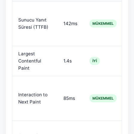
Go
ön
Sunucu Yanıt
142ms
<
MÜKEMMEL
Süresi (TTFB)
eş
al
Largest
Co
Contentful
1.4s
Vi
İYI
Paint
eş
IN
20
Interaction to
85ms
an
MÜKEMMEL
Next Paint
et
öl
Gö