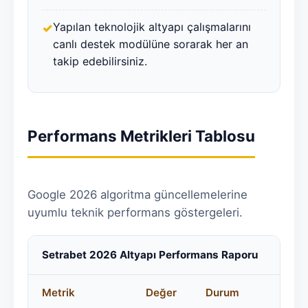
Yapılan teknolojik altyapı çalışmalarını
canlı destek modülüne sorarak her an
takip edebilirsiniz.
Performans Metrikleri Tablosu
Google 2026 algoritma güncellemelerine
uyumlu teknik performans göstergeleri.
Setrabet 2026 Altyapı Performans Raporu
Metrik
Değer
Durum
Aç