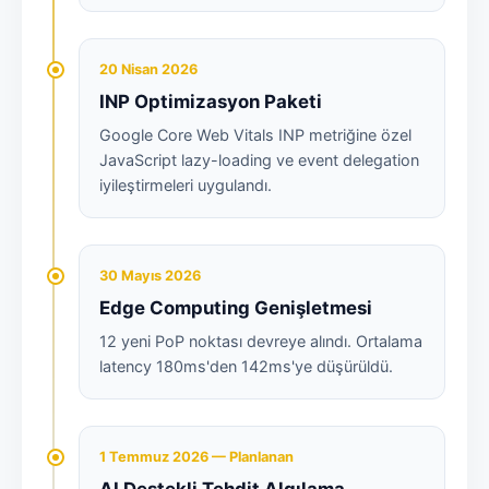
20 Nisan 2026
INP Optimizasyon Paketi
Google Core Web Vitals INP metriğine özel
JavaScript lazy-loading ve event delegation
iyileştirmeleri uygulandı.
30 Mayıs 2026
Edge Computing Genişletmesi
12 yeni PoP noktası devreye alındı. Ortalama
latency 180ms'den 142ms'ye düşürüldü.
1 Temmuz 2026 — Planlanan