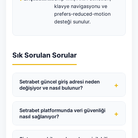
klavye navigasyonu ve
prefers-reduced-motion
desteği sunulur.
Sık Sorulan Sorular
Setrabet güncel giriş adresi neden
+
değişiyor ve nasıl bulunur?
Yerel servis kısıtlamalarına takılmamak
adına Setrabet alan adı rotasını sürekli
Setrabet platformunda veri güvenliği
+
dinamik tutar. Ana bağlantıya en pürüzsüz
nasıl sağlanıyor?
geçişi sağlayan güncel köprülere, yetkili
Tüm iletişim verileri, Setrabet'in modern
sosyal ağlardan erişilir.
Firewall ve TLS destekli zırhlı sunucularında