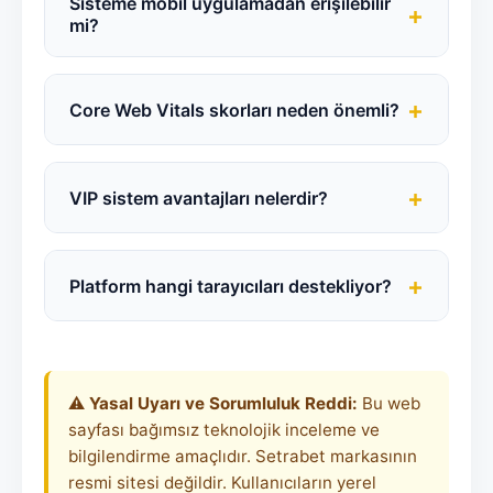
Sisteme mobil uygulamadan erişilebilir
+
izole edilerek %100 gizlilik teminatı ile
mi?
depolanır.
Evet, tamamen PWA standartlarında
tasarlanmış sistemimizle hiçbir apk
+
Core Web Vitals skorları neden önemli?
kurmanıza gerek kalmadan tarayıcınızın
üzerinden mobil uygulama optimizasyonu
Kullanıcı arayüzünün takılmaması ve anında
sağlarsınız.
yanıt vermesi Google için bir güven
+
VIP sistem avantajları nelerdir?
sinyalidir. Setrabet bu LCP ve CLS
metriklerinde zirveyi zorlayarak kusursuz
VIP hesaplara sahip oyuncular, genel trafik
akıcılık verir.
ağından bağımsız elit sunuculara alınır ve
+
Platform hangi tarayıcıları destekliyor?
hiçbir gecikme yaşamadan, 7/24 kişisel
danışmanlarıyla anında irtibat kurar.
Setrabet mimarisi, masaüstü veya mobil
cihazlarınızdaki Chrome, Firefox, Opera,
Edge ve Safari gibi lider tarayıcılarla
⚠️
Yasal Uyarı ve Sorumluluk Reddi:
Bu web
eşzamanlı bir şekilde kusursuz çalışır.
sayfası bağımsız teknolojik inceleme ve
bilgilendirme amaçlıdır. Setrabet markasının
resmi sitesi değildir. Kullanıcıların yerel