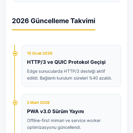
2026 Güncelleme Takvimi
15 Ocak 2026
HTTP/3 ve QUIC Protokol Geçişi
Edge sunucularda HTTP/3 desteği aktif
edildi. Bağlantı kurulum süreleri %40 azaldı.
2 Mart 2026
PWA v3.0 Sürüm Yayını
Offline-first mimari ve service worker
optimizasyonu güncellendi.