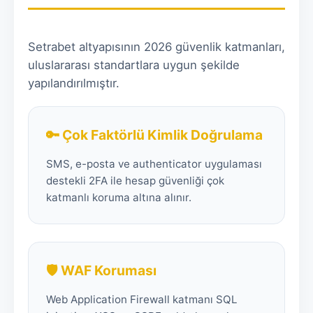
Setrabet altyapısının 2026 güvenlik katmanları,
uluslararası standartlara uygun şekilde
yapılandırılmıştır.
🔑 Çok Faktörlü Kimlik Doğrulama
SMS, e-posta ve authenticator uygulaması
destekli 2FA ile hesap güvenliği çok
katmanlı koruma altına alınır.
🛡️ WAF Koruması
Web Application Firewall katmanı SQL