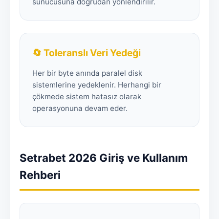
sunucusuna doğrudan yönlendirilir.
🔄 Toleranslı Veri Yedeği
Her bir byte anında paralel disk
sistemlerine yedeklenir. Herhangi bir
çökmede sistem hatasız olarak
operasyonuna devam eder.
Setrabet 2026 Giriş ve Kullanım
Rehberi