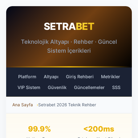
SETRA
BET
Teknolojik Altyapı · Rehber · Güncel
Sistem İçerikleri
Platform
Altyapı
Giriş Rehberi
Metrikler
VIP Sistem
Güvenlik
Güncellemeler
SSS
Ana Sayfa
Setrabet 2026 Teknik Rehber
99.9%
<200ms