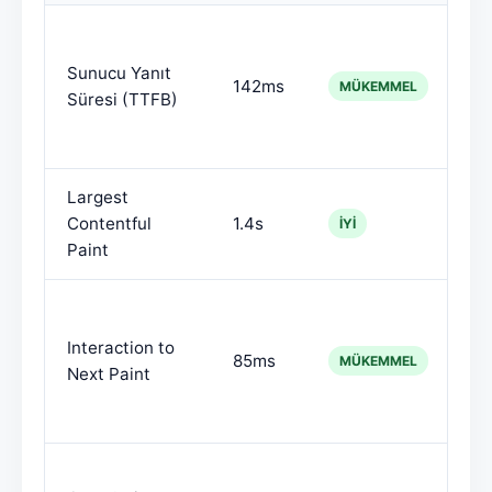
Go
ön
Sunucu Yanıt
142ms
<
MÜKEMMEL
Süresi (TTFB)
eş
al
Largest
Co
Contentful
1.4s
Vi
İYI
Paint
eş
IN
20
Interaction to
85ms
an
MÜKEMMEL
Next Paint
et
öl
Gö