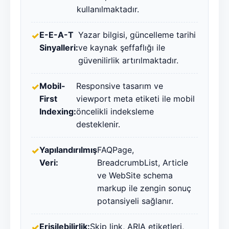
kullanılmaktadır.
E-E-A-T
Yazar bilgisi, güncelleme tarihi
Sinyalleri:
ve kaynak şeffaflığı ile
güvenilirlik artırılmaktadır.
Mobil-
Responsive tasarım ve
First
viewport meta etiketi ile mobil
Indexing:
öncelikli indeksleme
desteklenir.
Yapılandırılmış
FAQPage,
Veri:
BreadcrumbList, Article
ve WebSite schema
markup ile zengin sonuç
potansiyeli sağlanır.
Erişilebilirlik:
Skip link, ARIA etiketleri,