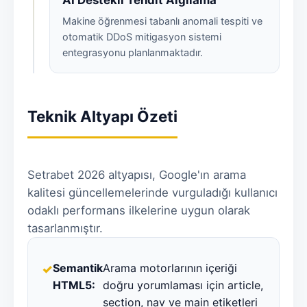
AI Destekli Tehdit Algılama
Makine öğrenmesi tabanlı anomali tespiti ve
otomatik DDoS mitigasyon sistemi
entegrasyonu planlanmaktadır.
Teknik Altyapı Özeti
Setrabet 2026 altyapısı, Google'ın arama
kalitesi güncellemelerinde vurguladığı kullanıcı
odaklı performans ilkelerine uygun olarak
tasarlanmıştır.
Semantik
Arama motorlarının içeriği
HTML5:
doğru yorumlaması için article,
section, nav ve main etiketleri