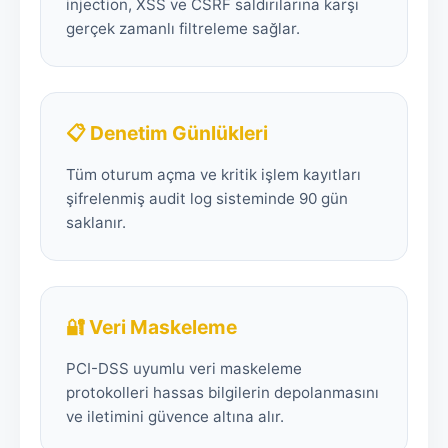
injection, XSS ve CSRF saldırılarına karşı
gerçek zamanlı filtreleme sağlar.
📋 Denetim Günlükleri
Tüm oturum açma ve kritik işlem kayıtları
şifrelenmiş audit log sisteminde 90 gün
saklanır.
🔐 Veri Maskeleme
PCI-DSS uyumlu veri maskeleme
protokolleri hassas bilgilerin depolanmasını
ve iletimini güvence altına alır.