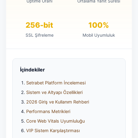
Uptime Oranı
Ortalama Yanıt Süresi
256-bit
100%
SSL Şifreleme
Mobil Uyumluluk
İçindekiler
Setrabet Platform İncelemesi
Sistem ve Altyapı Özellikleri
2026 Giriş ve Kullanım Rehberi
Performans Metrikleri
Core Web Vitals Uyumluluğu
VIP Sistem Karşılaştırması