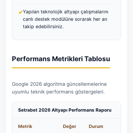
Yapılan teknolojik altyapı çalışmalarını
canlı destek modülüne sorarak her an
takip edebilirsiniz.
Performans Metrikleri Tablosu
Google 2026 algoritma güncellemelerine
uyumlu teknik performans göstergeleri.
Setrabet 2026 Altyapı Performans Raporu
Metrik
Değer
Durum
Aç