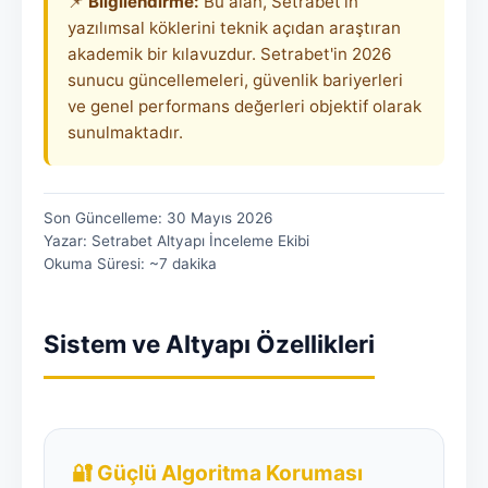
📌
Bilgilendirme:
Bu alan, Setrabet'in
yazılımsal köklerini teknik açıdan araştıran
akademik bir kılavuzdur. Setrabet'in 2026
sunucu güncellemeleri, güvenlik bariyerleri
ve genel performans değerleri objektif olarak
sunulmaktadır.
Son Güncelleme: 30 Mayıs 2026
Yazar: Setrabet Altyapı İnceleme Ekibi
Okuma Süresi: ~7 dakika
Sistem ve Altyapı Özellikleri
🔐 Güçlü Algoritma Koruması