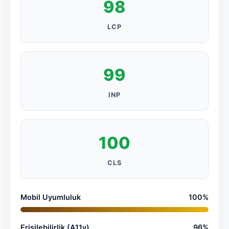
98
LCP
99
INP
100
CLS
Mobil Uyumluluk
100%
Erişilebilirlik (A11y)
96%