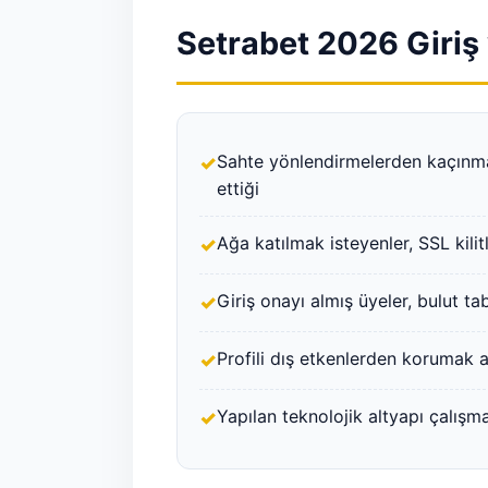
Setrabet 2026 Giriş
Sahte yönlendirmelerden kaçınma
ettiği
Ağa katılmak isteyenler, SSL kilitl
Giriş onayı almış üyeler, bulut ta
Profili dış etkenlerden korumak a
Yapılan teknolojik altyapı çalışm