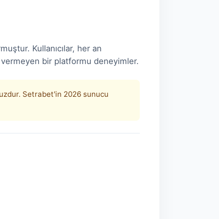
rmuştur. Kullanıcılar, her an
it vermeyen bir platformu deneyimler.
avuzdur. Setrabet'in 2026 sunucu