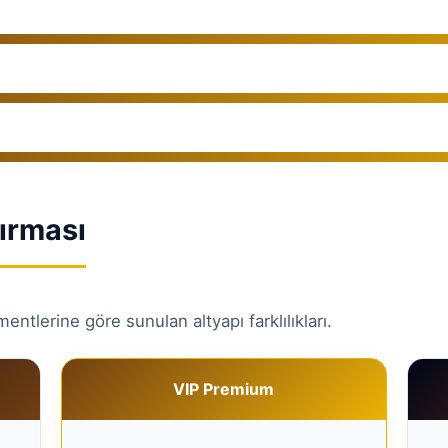
tırması
ntlerine göre sunulan altyapı farklılıkları.
VIP Premium