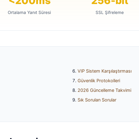
<200ms
256-bit
Ortalama Yanıt Süresi
SSL Şifreleme
VIP Sistem Karşılaştırması
Güvenlik Protokolleri
2026 Güncelleme Takvimi
Sık Sorulan Sorular