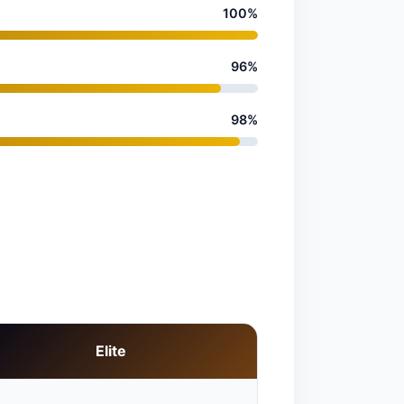
100%
96%
98%
Elite