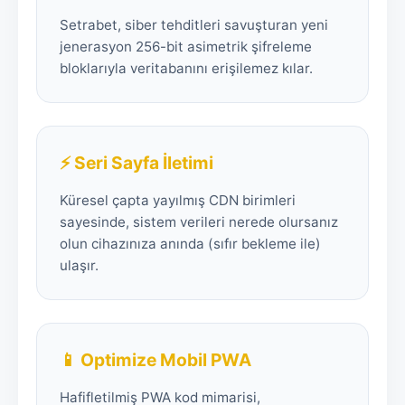
Setrabet, siber tehditleri savuşturan yeni
jenerasyon 256-bit asimetrik şifreleme
bloklarıyla veritabanını erişilemez kılar.
⚡ Seri Sayfa İletimi
Küresel çapta yayılmış CDN birimleri
sayesinde, sistem verileri nerede olursanız
olun cihazınıza anında (sıfır bekleme ile)
ulaşır.
📱 Optimize Mobil PWA
Hafifletilmiş PWA kod mimarisi,