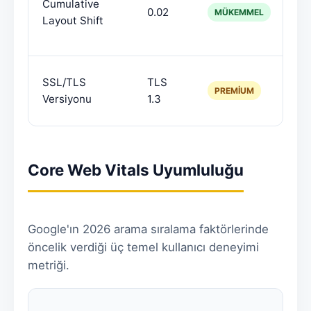
Cumulative
st
0.02
MÜKEMMEL
Layout Shift
sk
he
En
SSL/TLS
TLS
şi
PREMIUM
Versiyonu
1.3
pr
Core Web Vitals Uyumluluğu
Google'ın 2026 arama sıralama faktörlerinde
öncelik verdiği üç temel kullanıcı deneyimi
metriği.