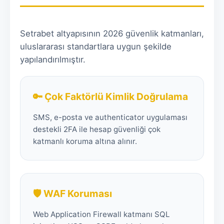
Setrabet altyapısının 2026 güvenlik katmanları,
uluslararası standartlara uygun şekilde
yapılandırılmıştır.
🔑 Çok Faktörlü Kimlik Doğrulama
SMS, e-posta ve authenticator uygulaması
destekli 2FA ile hesap güvenliği çok
katmanlı koruma altına alınır.
🛡️ WAF Koruması
Web Application Firewall katmanı SQL