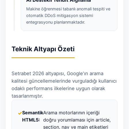
AI Destekli Tehdit Algılama
Makine öğrenmesi tabanlı anomali tespiti ve
otomatik DDoS mitigasyon sistemi
entegrasyonu planlanmaktadır.
Teknik Altyapı Özeti
Setrabet 2026 altyapısı, Google'ın arama
kalitesi güncellemelerinde vurguladığı kullanıcı
odaklı performans ilkelerine uygun olarak
tasarlanmıştır.
Semantik
Arama motorlarının içeriği
HTML5:
doğru yorumlaması için article,
section, nav ve main etiketleri