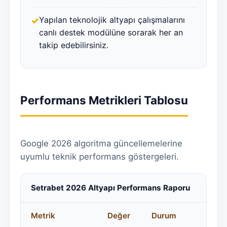
Yapılan teknolojik altyapı çalışmalarını
canlı destek modülüne sorarak her an
takip edebilirsiniz.
Performans Metrikleri Tablosu
Google 2026 algoritma güncellemelerine
uyumlu teknik performans göstergeleri.
Setrabet 2026 Altyapı Performans Raporu
Metrik
Değer
Durum
Aç