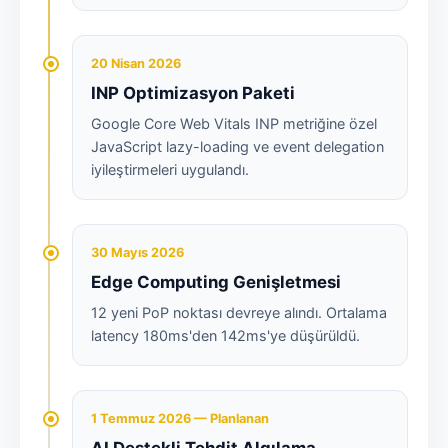
20 Nisan 2026
INP Optimizasyon Paketi
Google Core Web Vitals INP metriğine özel
JavaScript lazy-loading ve event delegation
iyileştirmeleri uygulandı.
30 Mayıs 2026
Edge Computing Genişletmesi
12 yeni PoP noktası devreye alındı. Ortalama
latency 180ms'den 142ms'ye düşürüldü.
1 Temmuz 2026 — Planlanan