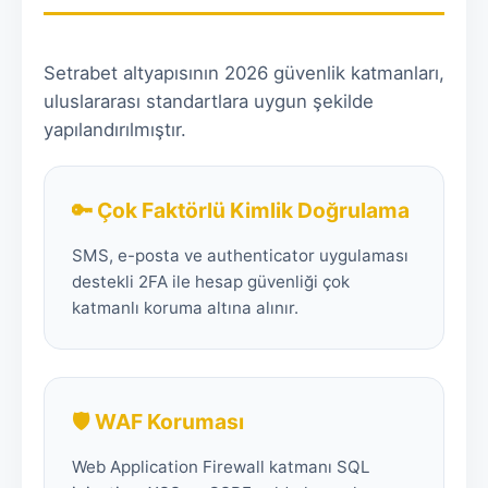
Setrabet altyapısının 2026 güvenlik katmanları,
uluslararası standartlara uygun şekilde
yapılandırılmıştır.
🔑 Çok Faktörlü Kimlik Doğrulama
SMS, e-posta ve authenticator uygulaması
destekli 2FA ile hesap güvenliği çok
katmanlı koruma altına alınır.
🛡️ WAF Koruması
Web Application Firewall katmanı SQL