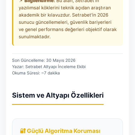
📌
Bilgilendirme:
Bu alan, Setrabet'in
yazılımsal köklerini teknik açıdan araştıran
akademik bir kılavuzdur. Setrabet'in 2026
sunucu güncellemeleri, güvenlik bariyerleri
ve genel performans değerleri objektif olarak
sunulmaktadır.
Son Güncelleme: 30 Mayıs 2026
Yazar: Setrabet Altyapı İnceleme Ekibi
Okuma Süresi: ~7 dakika
Sistem ve Altyapı Özellikleri
🔐 Güçlü Algoritma Koruması