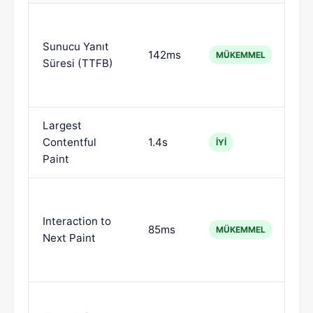
Go
ön
Sunucu Yanıt
142ms
<
MÜKEMMEL
Süresi (TTFB)
eş
al
Largest
Co
Contentful
1.4s
Vi
İYI
Paint
eş
IN
20
Interaction to
85ms
an
MÜKEMMEL
Next Paint
et
öl
Gö