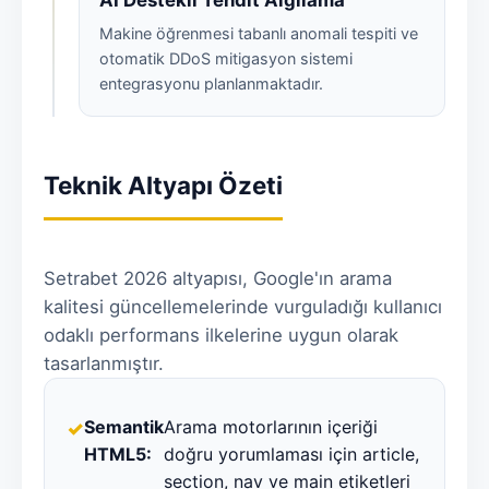
AI Destekli Tehdit Algılama
Makine öğrenmesi tabanlı anomali tespiti ve
otomatik DDoS mitigasyon sistemi
entegrasyonu planlanmaktadır.
Teknik Altyapı Özeti
Setrabet 2026 altyapısı, Google'ın arama
kalitesi güncellemelerinde vurguladığı kullanıcı
odaklı performans ilkelerine uygun olarak
tasarlanmıştır.
Semantik
Arama motorlarının içeriği
HTML5:
doğru yorumlaması için article,
section, nav ve main etiketleri