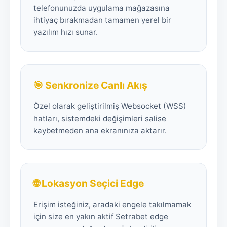
telefonunuzda uygulama mağazasına
ihtiyaç bırakmadan tamamen yerel bir
yazılım hızı sunar.
🎯 Senkronize Canlı Akış
Özel olarak geliştirilmiş Websocket (WSS)
hatları, sistemdeki değişimleri salise
kaybetmeden ana ekranınıza aktarır.
🌐 Lokasyon Seçici Edge
Erişim isteğiniz, aradaki engele takılmamak
için size en yakın aktif Setrabet edge