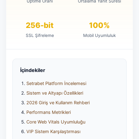
Uptime Oranı
Ortalama Yanıt Süresi
256-bit
100%
SSL Şifreleme
Mobil Uyumluluk
İçindekiler
Setrabet Platform İncelemesi
Sistem ve Altyapı Özellikleri
2026 Giriş ve Kullanım Rehberi
Performans Metrikleri
Core Web Vitals Uyumluluğu
VIP Sistem Karşılaştırması