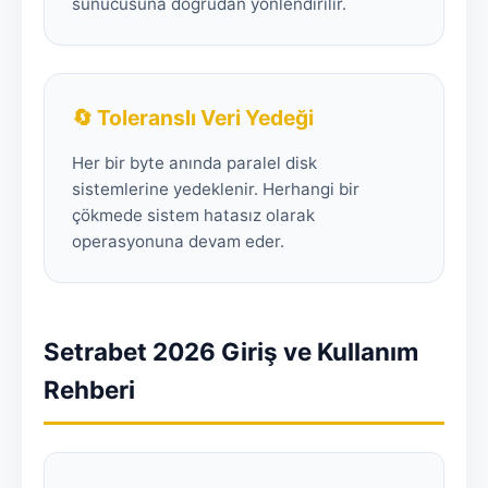
sunucusuna doğrudan yönlendirilir.
🔄 Toleranslı Veri Yedeği
Her bir byte anında paralel disk
sistemlerine yedeklenir. Herhangi bir
çökmede sistem hatasız olarak
operasyonuna devam eder.
Setrabet 2026 Giriş ve Kullanım
Rehberi