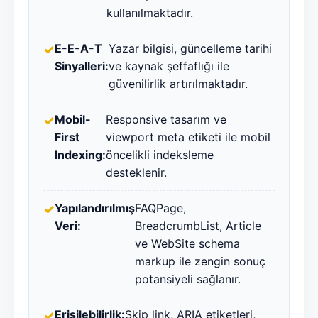
kullanılmaktadır.
E-E-A-T
Yazar bilgisi, güncelleme tarihi
Sinyalleri:
ve kaynak şeffaflığı ile
güvenilirlik artırılmaktadır.
Mobil-
Responsive tasarım ve
First
viewport meta etiketi ile mobil
Indexing:
öncelikli indeksleme
desteklenir.
Yapılandırılmış
FAQPage,
Veri:
BreadcrumbList, Article
ve WebSite schema
markup ile zengin sonuç
potansiyeli sağlanır.
Erişilebilirlik:
Skip link, ARIA etiketleri,