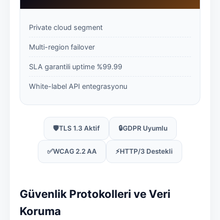
Private cloud segment
Multi-region failover
SLA garantili uptime %99.99
White-label API entegrasyonu
🛡️
TLS 1.3 Aktif
🔒
GDPR Uyumlu
✅
WCAG 2.2 AA
⚡
HTTP/3 Destekli
Güvenlik Protokolleri ve Veri
Koruma