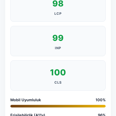
98
LCP
99
INP
100
CLS
Mobil Uyumluluk
100%
Erişilebilirlik (A11y)
96%