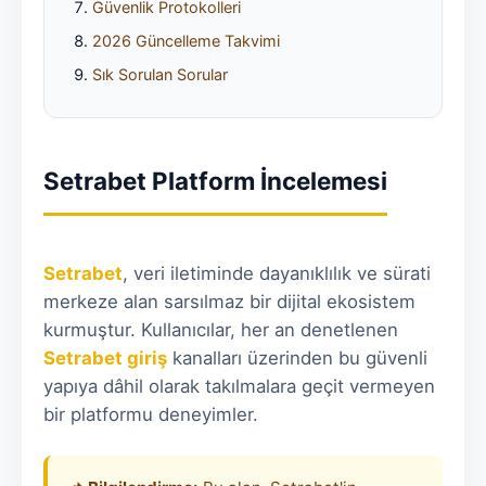
Güvenlik Protokolleri
2026 Güncelleme Takvimi
Sık Sorulan Sorular
Setrabet Platform İncelemesi
Setrabet
, veri iletiminde dayanıklılık ve sürati
merkeze alan sarsılmaz bir dijital ekosistem
kurmuştur. Kullanıcılar, her an denetlenen
Setrabet giriş
kanalları üzerinden bu güvenli
yapıya dâhil olarak takılmalara geçit vermeyen
bir platformu deneyimler.