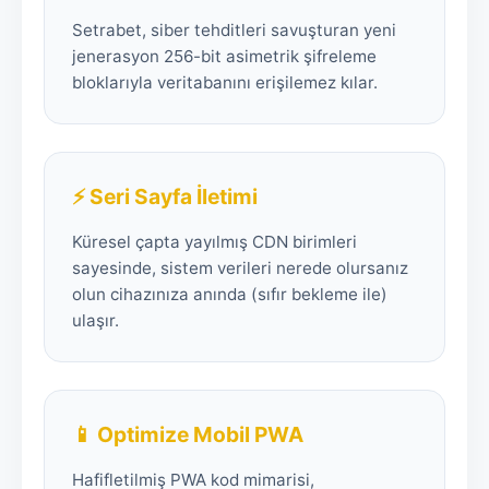
Setrabet, siber tehditleri savuşturan yeni
jenerasyon 256-bit asimetrik şifreleme
bloklarıyla veritabanını erişilemez kılar.
⚡ Seri Sayfa İletimi
Küresel çapta yayılmış CDN birimleri
sayesinde, sistem verileri nerede olursanız
olun cihazınıza anında (sıfır bekleme ile)
ulaşır.
📱 Optimize Mobil PWA
Hafifletilmiş PWA kod mimarisi,