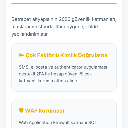
Setrabet altyapısının 2026 güvenlik katmanları,
uluslararası standartlara uygun şekilde
yapılandırılmıştır.
🔑 Çok Faktörlü Kimlik Doğrulama
SMS, e-posta ve authenticator uygulaması
destekli 2FA ile hesap güvenliği çok
katmanlı koruma altına alınır.
🛡️ WAF Koruması
Web Application Firewall katmanı SQL