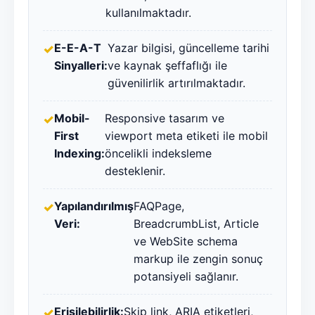
kullanılmaktadır.
E-E-A-T
Yazar bilgisi, güncelleme tarihi
Sinyalleri:
ve kaynak şeffaflığı ile
güvenilirlik artırılmaktadır.
Mobil-
Responsive tasarım ve
First
viewport meta etiketi ile mobil
Indexing:
öncelikli indeksleme
desteklenir.
Yapılandırılmış
FAQPage,
Veri:
BreadcrumbList, Article
ve WebSite schema
markup ile zengin sonuç
potansiyeli sağlanır.
Erişilebilirlik:
Skip link, ARIA etiketleri,