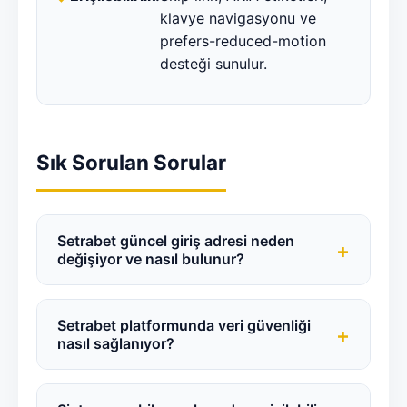
klavye navigasyonu ve
prefers-reduced-motion
desteği sunulur.
Sık Sorulan Sorular
Setrabet güncel giriş adresi neden
+
değişiyor ve nasıl bulunur?
Yerel servis kısıtlamalarına takılmamak
adına Setrabet alan adı rotasını sürekli
Setrabet platformunda veri güvenliği
+
dinamik tutar. Ana bağlantıya en pürüzsüz
nasıl sağlanıyor?
geçişi sağlayan güncel köprülere, yetkili
Tüm iletişim verileri, Setrabet'in modern
sosyal ağlardan erişilir.
Firewall ve TLS destekli zırhlı sunucularında