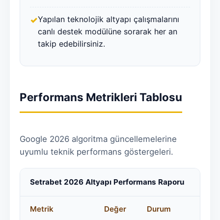
Yapılan teknolojik altyapı çalışmalarını
canlı destek modülüne sorarak her an
takip edebilirsiniz.
Performans Metrikleri Tablosu
Google 2026 algoritma güncellemelerine
uyumlu teknik performans göstergeleri.
Setrabet 2026 Altyapı Performans Raporu
Metrik
Değer
Durum
Aç