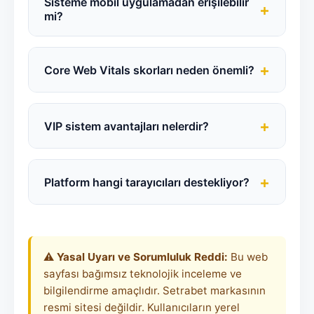
Sisteme mobil uygulamadan erişilebilir
+
izole edilerek %100 gizlilik teminatı ile
mi?
depolanır.
Evet, tamamen PWA standartlarında
tasarlanmış sistemimizle hiçbir apk
+
Core Web Vitals skorları neden önemli?
kurmanıza gerek kalmadan tarayıcınızın
üzerinden mobil uygulama optimizasyonu
Kullanıcı arayüzünün takılmaması ve anında
sağlarsınız.
yanıt vermesi Google için bir güven
+
VIP sistem avantajları nelerdir?
sinyalidir. Setrabet bu LCP ve CLS
metriklerinde zirveyi zorlayarak kusursuz
VIP hesaplara sahip oyuncular, genel trafik
akıcılık verir.
ağından bağımsız elit sunuculara alınır ve
+
Platform hangi tarayıcıları destekliyor?
hiçbir gecikme yaşamadan, 7/24 kişisel
danışmanlarıyla anında irtibat kurar.
Setrabet mimarisi, masaüstü veya mobil
cihazlarınızdaki Chrome, Firefox, Opera,
Edge ve Safari gibi lider tarayıcılarla
⚠️
Yasal Uyarı ve Sorumluluk Reddi:
Bu web
eşzamanlı bir şekilde kusursuz çalışır.
sayfası bağımsız teknolojik inceleme ve
bilgilendirme amaçlıdır. Setrabet markasının
resmi sitesi değildir. Kullanıcıların yerel