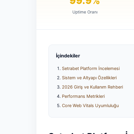
99.9%
Uptime Oranı
İçindekiler
Setrabet Platform İncelemesi
Sistem ve Altyapı Özellikleri
2026 Giriş ve Kullanım Rehberi
Performans Metrikleri
Core Web Vitals Uyumluluğu