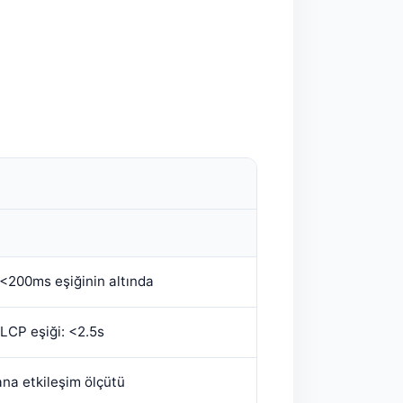
<200ms eşiğinin altında
LCP eşiği: <2.5s
na etkileşim ölçütü