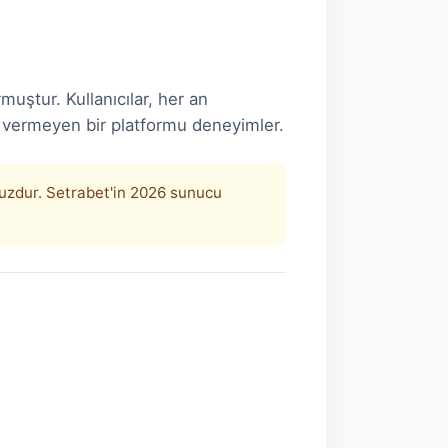
rmuştur. Kullanıcılar, her an
it vermeyen bir platformu deneyimler.
avuzdur. Setrabet'in 2026 sunucu