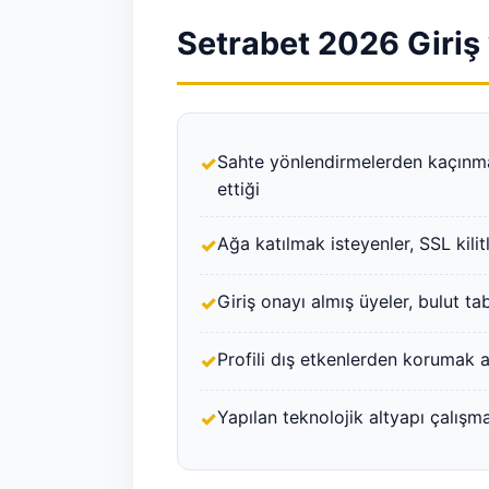
Setrabet 2026 Giriş
Sahte yönlendirmelerden kaçınma
ettiği
Ağa katılmak isteyenler, SSL kilitl
Giriş onayı almış üyeler, bulut ta
Profili dış etkenlerden korumak a
Yapılan teknolojik altyapı çalışm