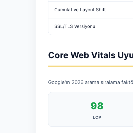
Cumulative Layout Shift
SSL/TLS Versiyonu
Core Web Vitals Uy
Google'ın 2026 arama sıralama faktör
98
LCP