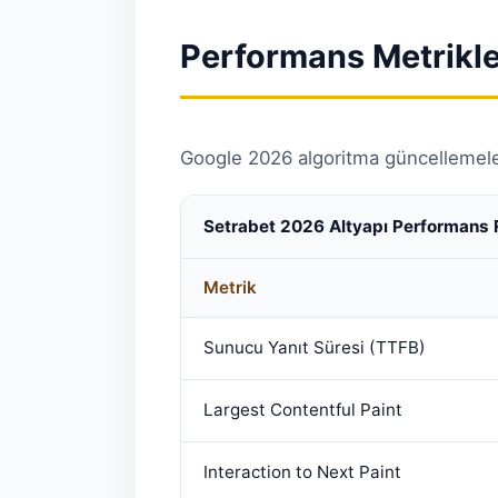
Performans Metrikle
Google 2026 algoritma güncellemele
Setrabet 2026 Altyapı Performans
Metrik
Sunucu Yanıt Süresi (TTFB)
Largest Contentful Paint
Interaction to Next Paint