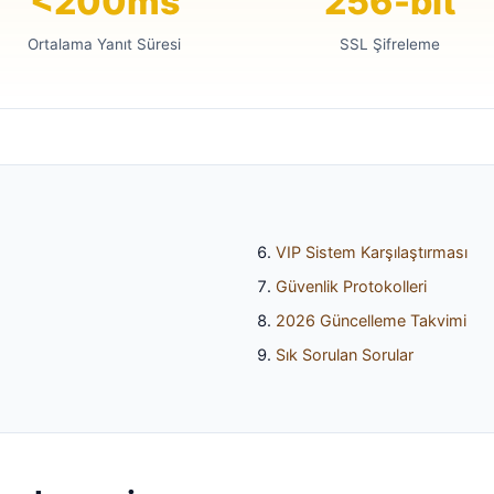
<200ms
256-bit
Ortalama Yanıt Süresi
SSL Şifreleme
VIP Sistem Karşılaştırması
Güvenlik Protokolleri
2026 Güncelleme Takvimi
Sık Sorulan Sorular