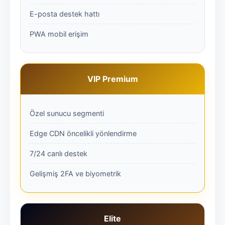
E-posta destek hattı
PWA mobil erişim
VIP Premium
Özel sunucu segmenti
Edge CDN öncelikli yönlendirme
7/24 canlı destek
Gelişmiş 2FA ve biyometrik
Elite