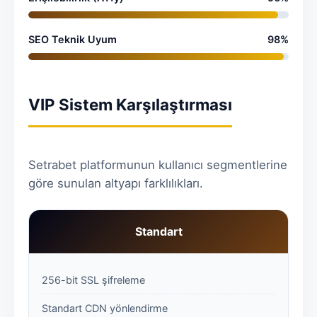
SEO Teknik Uyum
98%
VIP Sistem Karşılaştırması
Setrabet platformunun kullanıcı segmentlerine
göre sunulan altyapı farklılıkları.
Standart
256-bit SSL şifreleme
Standart CDN yönlendirme