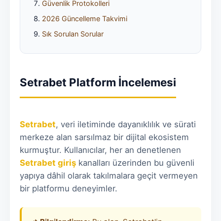
Güvenlik Protokolleri
2026 Güncelleme Takvimi
Sık Sorulan Sorular
Setrabet Platform İncelemesi
Setrabet
, veri iletiminde dayanıklılık ve sürati
merkeze alan sarsılmaz bir dijital ekosistem
kurmuştur. Kullanıcılar, her an denetlenen
Setrabet giriş
kanalları üzerinden bu güvenli
yapıya dâhil olarak takılmalara geçit vermeyen
bir platformu deneyimler.