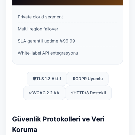
Private cloud segment
Multi-region failover
SLA garantili uptime %99.99
White-label API entegrasyonu
🛡️
TLS 1.3 Aktif
🔒
GDPR Uyumlu
✅
WCAG 2.2 AA
⚡
HTTP/3 Destekli
Güvenlik Protokolleri ve Veri
Koruma