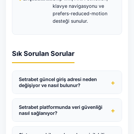
klavye navigasyonu ve
prefers-reduced-motion
desteği sunulur.
Sık Sorulan Sorular
Setrabet güncel giriş adresi neden
+
değişiyor ve nasıl bulunur?
Yerel servis kısıtlamalarına takılmamak
adına Setrabet alan adı rotasını sürekli
Setrabet platformunda veri güvenliği
+
dinamik tutar. Ana bağlantıya en pürüzsüz
nasıl sağlanıyor?
geçişi sağlayan güncel köprülere, yetkili
Tüm iletişim verileri, Setrabet'in modern
sosyal ağlardan erişilir.
Firewall ve TLS destekli zırhlı sunucularında