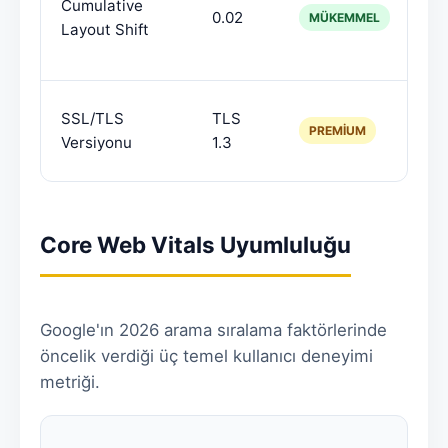
Cumulative
st
0.02
MÜKEMMEL
Layout Shift
sk
he
En
SSL/TLS
TLS
şi
PREMIUM
Versiyonu
1.3
pr
Core Web Vitals Uyumluluğu
Google'ın 2026 arama sıralama faktörlerinde
öncelik verdiği üç temel kullanıcı deneyimi
metriği.