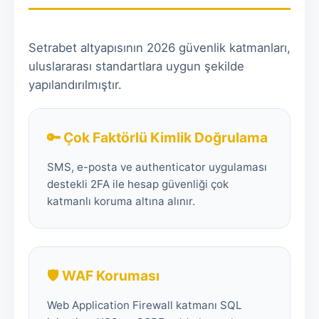
Setrabet altyapısının 2026 güvenlik katmanları,
uluslararası standartlara uygun şekilde
yapılandırılmıştır.
🔑 Çok Faktörlü Kimlik Doğrulama
SMS, e-posta ve authenticator uygulaması
destekli 2FA ile hesap güvenliği çok
katmanlı koruma altına alınır.
🛡️ WAF Koruması
Web Application Firewall katmanı SQL