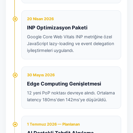
20 Nisan 2026
INP Optimizasyon Paketi
Google Core Web Vitals INP metriğine özel
JavaScript lazy-loading ve event delegation
iyileştirmeleri uygulandı.
30 Mayıs 2026
Edge Computing Genişletmesi
12 yeni PoP noktası devreye alındı. Ortalama
latency 180ms'den 142ms'ye düşürüldü.
1 Temmuz 2026 — Planlanan