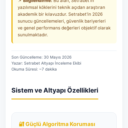
📌
Bilgilendirme:
Bu alan, Setrabet'in
yazılımsal köklerini teknik açıdan araştıran
akademik bir kılavuzdur. Setrabet'in 2026
sunucu güncellemeleri, güvenlik bariyerleri
ve genel performans değerleri objektif olarak
sunulmaktadır.
Son Güncelleme: 30 Mayıs 2026
Yazar: Setrabet Altyapı İnceleme Ekibi
Okuma Süresi: ~7 dakika
Sistem ve Altyapı Özellikleri
🔐 Güçlü Algoritma Koruması