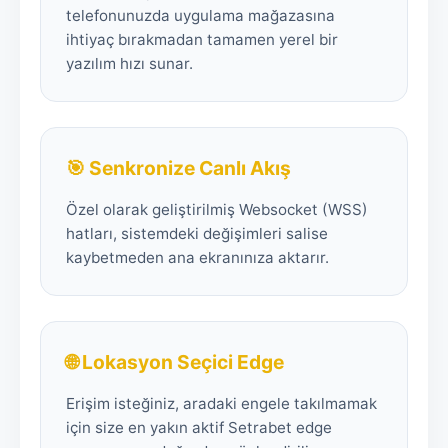
telefonunuzda uygulama mağazasına
ihtiyaç bırakmadan tamamen yerel bir
yazılım hızı sunar.
🎯 Senkronize Canlı Akış
Özel olarak geliştirilmiş Websocket (WSS)
hatları, sistemdeki değişimleri salise
kaybetmeden ana ekranınıza aktarır.
🌐 Lokasyon Seçici Edge
Erişim isteğiniz, aradaki engele takılmamak
için size en yakın aktif Setrabet edge