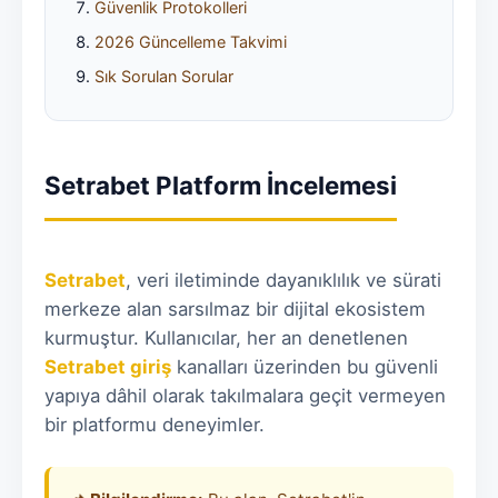
Güvenlik Protokolleri
2026 Güncelleme Takvimi
Sık Sorulan Sorular
Setrabet Platform İncelemesi
Setrabet
, veri iletiminde dayanıklılık ve sürati
merkeze alan sarsılmaz bir dijital ekosistem
kurmuştur. Kullanıcılar, her an denetlenen
Setrabet giriş
kanalları üzerinden bu güvenli
yapıya dâhil olarak takılmalara geçit vermeyen
bir platformu deneyimler.