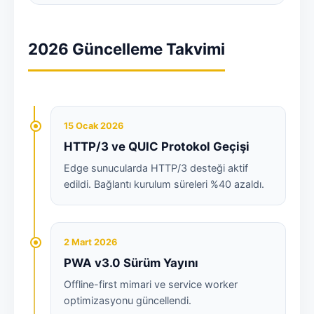
2026 Güncelleme Takvimi
15 Ocak 2026
HTTP/3 ve QUIC Protokol Geçişi
Edge sunucularda HTTP/3 desteği aktif
edildi. Bağlantı kurulum süreleri %40 azaldı.
2 Mart 2026
PWA v3.0 Sürüm Yayını
Offline-first mimari ve service worker
optimizasyonu güncellendi.