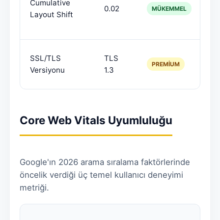
Cumulative
st
0.02
MÜKEMMEL
Layout Shift
sk
he
En
SSL/TLS
TLS
şi
PREMIUM
Versiyonu
1.3
pr
Core Web Vitals Uyumluluğu
Google'ın 2026 arama sıralama faktörlerinde
öncelik verdiği üç temel kullanıcı deneyimi
metriği.