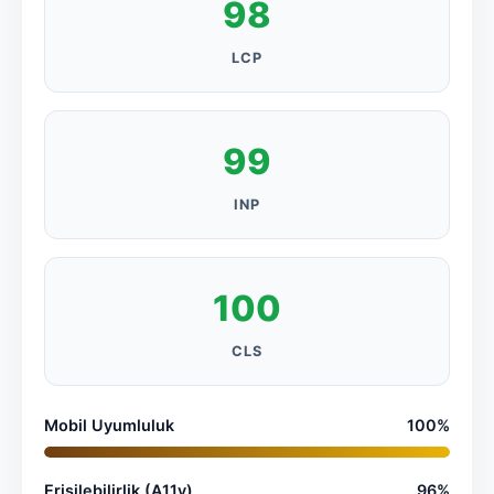
98
LCP
99
INP
100
CLS
Mobil Uyumluluk
100%
Erişilebilirlik (A11y)
96%