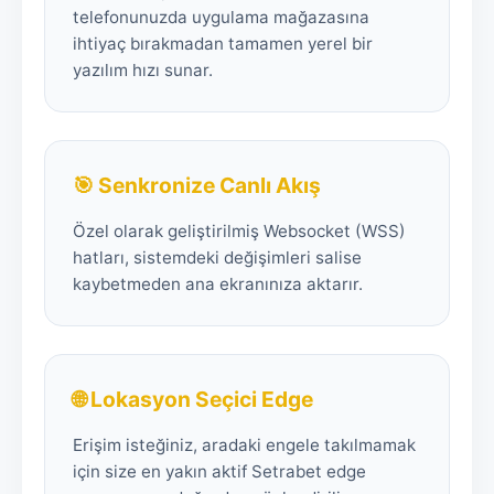
telefonunuzda uygulama mağazasına
ihtiyaç bırakmadan tamamen yerel bir
yazılım hızı sunar.
🎯 Senkronize Canlı Akış
Özel olarak geliştirilmiş Websocket (WSS)
hatları, sistemdeki değişimleri salise
kaybetmeden ana ekranınıza aktarır.
🌐 Lokasyon Seçici Edge
Erişim isteğiniz, aradaki engele takılmamak
için size en yakın aktif Setrabet edge