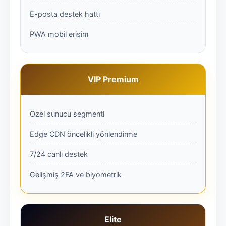
E-posta destek hattı
PWA mobil erişim
VIP Premium
Özel sunucu segmenti
Edge CDN öncelikli yönlendirme
7/24 canlı destek
Gelişmiş 2FA ve biyometrik
Elite