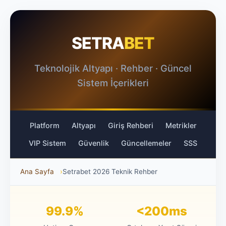
SETRA
BET
Teknolojik Altyapı · Rehber · Güncel
Sistem İçerikleri
Platform
Altyapı
Giriş Rehberi
Metrikler
VIP Sistem
Güvenlik
Güncellemeler
SSS
Ana Sayfa
Setrabet 2026 Teknik Rehber
99.9%
<200ms