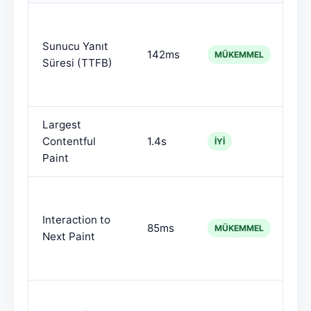
Go
ön
Sunucu Yanıt
142ms
<
MÜKEMMEL
Süresi (TTFB)
eş
al
Largest
Co
Contentful
1.4s
Vi
İYI
Paint
eş
IN
20
Interaction to
85ms
an
MÜKEMMEL
Next Paint
et
öl
Gö