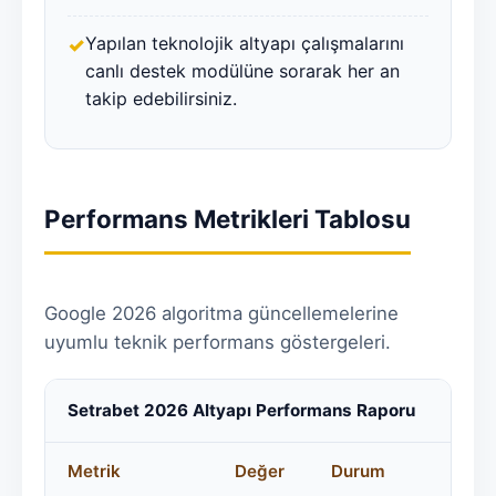
Yapılan teknolojik altyapı çalışmalarını
canlı destek modülüne sorarak her an
takip edebilirsiniz.
Performans Metrikleri Tablosu
Google 2026 algoritma güncellemelerine
uyumlu teknik performans göstergeleri.
Setrabet 2026 Altyapı Performans Raporu
Metrik
Değer
Durum
Aç