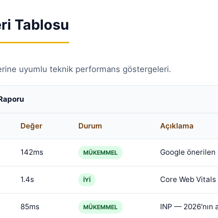
ri Tablosu
rine uyumlu teknik performans göstergeleri.
 Raporu
Değer
Durum
Açıklama
142ms
Google önerilen 
MÜKEMMEL
1.4s
Core Web Vitals 
İYI
85ms
INP — 2026'nın a
MÜKEMMEL