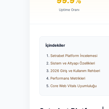
99.9%
Uptime Oranı
İçindekiler
Setrabet Platform İncelemesi
Sistem ve Altyapı Özellikleri
2026 Giriş ve Kullanım Rehberi
Performans Metrikleri
Core Web Vitals Uyumluluğu