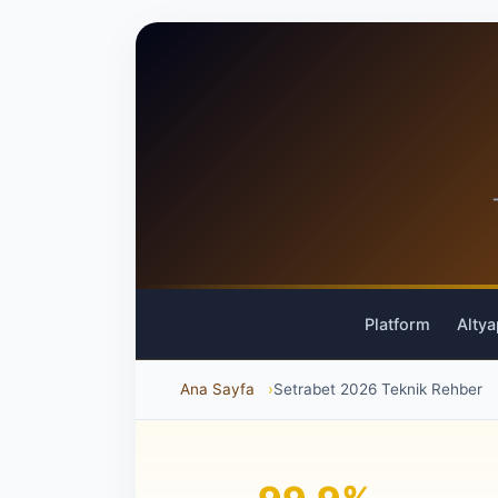
Platform
Altya
Ana Sayfa
Setrabet 2026 Teknik Rehber