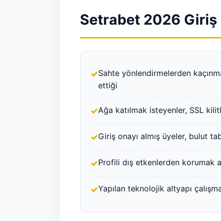
Setrabet 2026 Giriş
Sahte yönlendirmelerden kaçınma
ettiği
Ağa katılmak isteyenler, SSL kilitl
Giriş onayı almış üyeler, bulut ta
Profili dış etkenlerden korumak a
Yapılan teknolojik altyapı çalışm