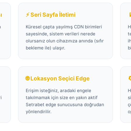
ı
⚡ Seri Sayfa İletimi

n
Küresel çapta yayılmış CDN birimleri
H
sayesinde, sistem verileri nerede
t
olursanız olun cihazınıza anında (sıfır
i
bekleme ile) ulaşır.
b
🌐 Lokasyon Seçici Edge

Erişim isteğiniz, aradaki engele
H
i
takılmamak için size en yakın aktif
s
Setrabet edge sunucusuna doğrudan
ç
yönlendirilir.
o