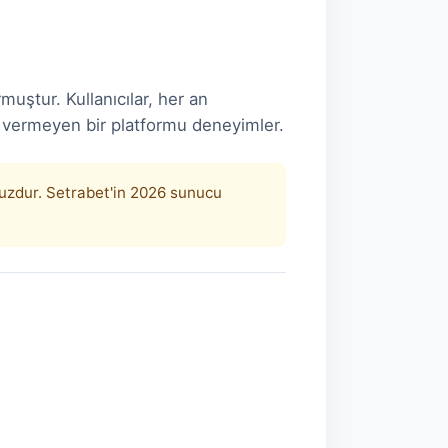
rmuştur. Kullanıcılar, her an
it vermeyen bir platformu deneyimler.
avuzdur. Setrabet'in 2026 sunucu