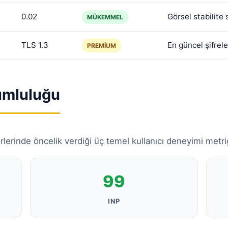
0.02
Görsel stabilite 
MÜKEMMEL
TLS 1.3
En güncel şifrel
PREMIUM
umluluğu
lerinde öncelik verdiği üç temel kullanıcı deneyimi metri
99
INP