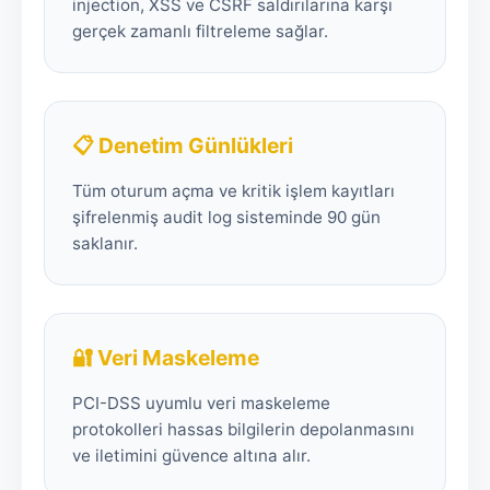
injection, XSS ve CSRF saldırılarına karşı
gerçek zamanlı filtreleme sağlar.
📋 Denetim Günlükleri
Tüm oturum açma ve kritik işlem kayıtları
şifrelenmiş audit log sisteminde 90 gün
saklanır.
🔐 Veri Maskeleme
PCI-DSS uyumlu veri maskeleme
protokolleri hassas bilgilerin depolanmasını
ve iletimini güvence altına alır.