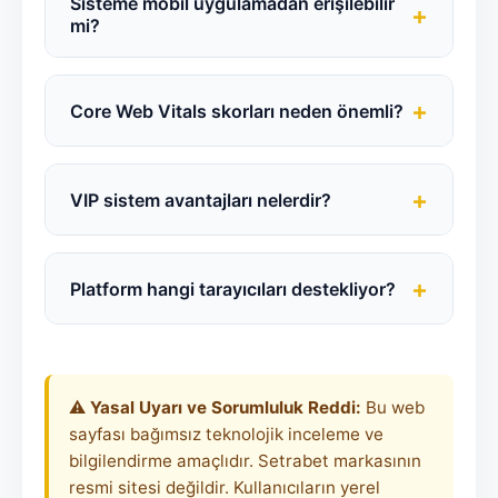
Sisteme mobil uygulamadan erişilebilir
+
izole edilerek %100 gizlilik teminatı ile
mi?
depolanır.
Evet, tamamen PWA standartlarında
tasarlanmış sistemimizle hiçbir apk
+
Core Web Vitals skorları neden önemli?
kurmanıza gerek kalmadan tarayıcınızın
üzerinden mobil uygulama optimizasyonu
Kullanıcı arayüzünün takılmaması ve anında
sağlarsınız.
yanıt vermesi Google için bir güven
+
VIP sistem avantajları nelerdir?
sinyalidir. Setrabet bu LCP ve CLS
metriklerinde zirveyi zorlayarak kusursuz
VIP hesaplara sahip oyuncular, genel trafik
akıcılık verir.
ağından bağımsız elit sunuculara alınır ve
+
Platform hangi tarayıcıları destekliyor?
hiçbir gecikme yaşamadan, 7/24 kişisel
danışmanlarıyla anında irtibat kurar.
Setrabet mimarisi, masaüstü veya mobil
cihazlarınızdaki Chrome, Firefox, Opera,
Edge ve Safari gibi lider tarayıcılarla
⚠️
Yasal Uyarı ve Sorumluluk Reddi:
Bu web
eşzamanlı bir şekilde kusursuz çalışır.
sayfası bağımsız teknolojik inceleme ve
bilgilendirme amaçlıdır. Setrabet markasının
resmi sitesi değildir. Kullanıcıların yerel