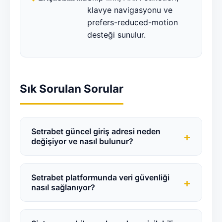
klavye navigasyonu ve
prefers-reduced-motion
desteği sunulur.
Sık Sorulan Sorular
Setrabet güncel giriş adresi neden
+
değişiyor ve nasıl bulunur?
Yerel servis kısıtlamalarına takılmamak
adına Setrabet alan adı rotasını sürekli
Setrabet platformunda veri güvenliği
+
dinamik tutar. Ana bağlantıya en pürüzsüz
nasıl sağlanıyor?
geçişi sağlayan güncel köprülere, yetkili
Tüm iletişim verileri, Setrabet'in modern
sosyal ağlardan erişilir.
Firewall ve TLS destekli zırhlı sunucularında