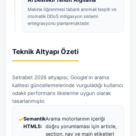
AI Destekli Tehdit Algılama
Makine öğrenmesi tabanlı anomali tespiti ve
otomatik DDoS mitigasyon sistemi
entegrasyonu planlanmaktadır.
Teknik Altyapı Özeti
Setrabet 2026 altyapısı, Google'ın arama
kalitesi güncellemelerinde vurguladığı kullanıcı
odaklı performans ilkelerine uygun olarak
tasarlanmıştır.
Semantik
Arama motorlarının içeriği
HTML5:
doğru yorumlaması için article,
section, nav ve main etiketleri