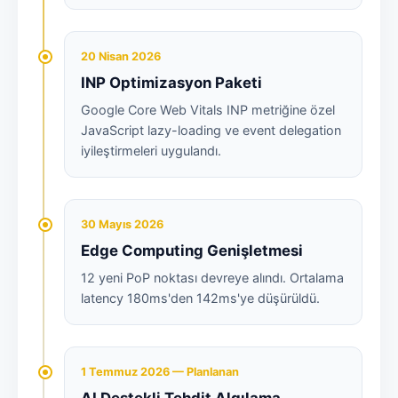
20 Nisan 2026
INP Optimizasyon Paketi
Google Core Web Vitals INP metriğine özel
JavaScript lazy-loading ve event delegation
iyileştirmeleri uygulandı.
30 Mayıs 2026
Edge Computing Genişletmesi
12 yeni PoP noktası devreye alındı. Ortalama
latency 180ms'den 142ms'ye düşürüldü.
1 Temmuz 2026 — Planlanan