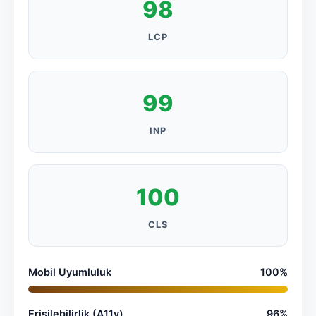
98
LCP
99
INP
100
CLS
Mobil Uyumluluk
100%
Erişilebilirlik (A11y)
96%