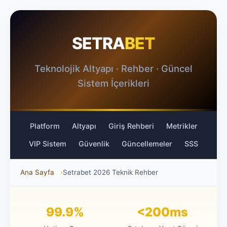
SETRA
BET
Teknolojik Altyapı · Rehber · Güncel
Sistem İçerikleri
Platform
Altyapı
Giriş Rehberi
Metrikler
VIP Sistem
Güvenlik
Güncellemeler
SSS
Ana Sayfa
Setrabet 2026 Teknik Rehber
99.9%
<200ms