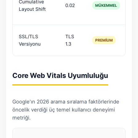
Cumulative
st
0.02
MÜKEMMEL
Layout Shift
sk
he
En
SSL/TLS
TLS
şi
PREMIUM
Versiyonu
1.3
pr
Core Web Vitals Uyumluluğu
Google'ın 2026 arama sıralama faktörlerinde
öncelik verdiği üç temel kullanıcı deneyimi
metriği.