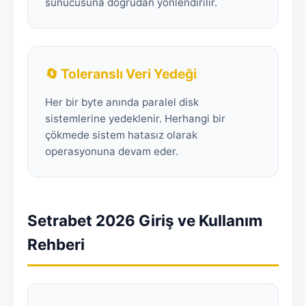
sunucusuna doğrudan yönlendirilir.
🔄 Toleranslı Veri Yedeği
Her bir byte anında paralel disk
sistemlerine yedeklenir. Herhangi bir
çökmede sistem hatasız olarak
operasyonuna devam eder.
Setrabet 2026 Giriş ve Kullanım
Rehberi