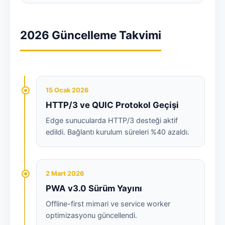
2026 Güncelleme Takvimi
15 Ocak 2026
HTTP/3 ve QUIC Protokol Geçişi
Edge sunucularda HTTP/3 desteği aktif
edildi. Bağlantı kurulum süreleri %40 azaldı.
2 Mart 2026
PWA v3.0 Sürüm Yayını
Offline-first mimari ve service worker
optimizasyonu güncellendi.