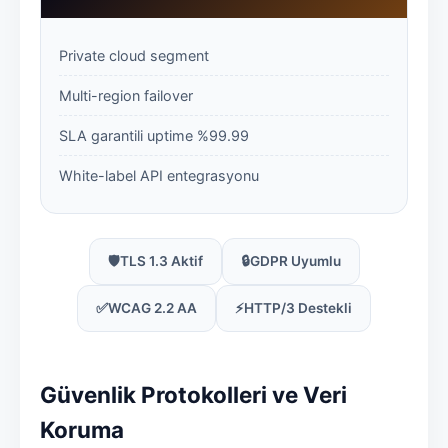
Private cloud segment
Multi-region failover
SLA garantili uptime %99.99
White-label API entegrasyonu
🛡️
TLS 1.3 Aktif
🔒
GDPR Uyumlu
✅
WCAG 2.2 AA
⚡
HTTP/3 Destekli
Güvenlik Protokolleri ve Veri
Koruma