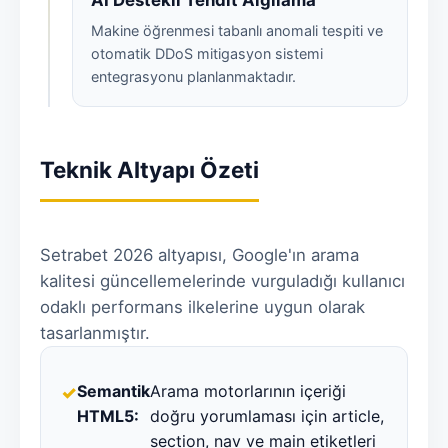
AI Destekli Tehdit Algılama
Makine öğrenmesi tabanlı anomali tespiti ve
otomatik DDoS mitigasyon sistemi
entegrasyonu planlanmaktadır.
Teknik Altyapı Özeti
Setrabet 2026 altyapısı, Google'ın arama
kalitesi güncellemelerinde vurguladığı kullanıcı
odaklı performans ilkelerine uygun olarak
tasarlanmıştır.
Semantik
Arama motorlarının içeriği
HTML5:
doğru yorumlaması için article,
section, nav ve main etiketleri