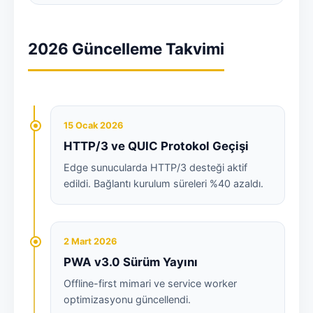
2026 Güncelleme Takvimi
15 Ocak 2026
HTTP/3 ve QUIC Protokol Geçişi
Edge sunucularda HTTP/3 desteği aktif
edildi. Bağlantı kurulum süreleri %40 azaldı.
2 Mart 2026
PWA v3.0 Sürüm Yayını
Offline-first mimari ve service worker
optimizasyonu güncellendi.