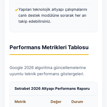
Yapılan teknolojik altyapı çalışmalarını
canlı destek modülüne sorarak her an
takip edebilirsiniz.
Performans Metrikleri Tablosu
Google 2026 algoritma güncellemelerine
uyumlu teknik performans göstergeleri.
Setrabet 2026 Altyapı Performans Raporu
Metrik
Değer
Durum
Aç