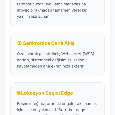
telefonunuzda uygulama mağazasına
ihtiyaç bırakmadan tamamen yerel bir
yazılım hızı sunar.
🎯 Senkronize Canlı Akış
Özel olarak geliştirilmiş Websocket (WSS)
hatları, sistemdeki değişimleri salise
kaybetmeden ana ekranınıza aktarır.
🌐 Lokasyon Seçici Edge
Erişim isteğiniz, aradaki engele takılmamak
için size en yakın aktif Setrabet edge