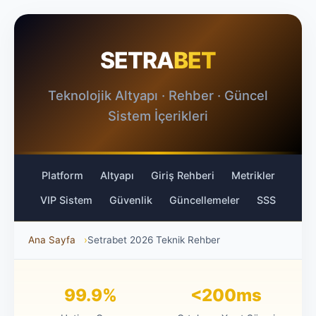
SETRA
BET
Teknolojik Altyapı · Rehber · Güncel
Sistem İçerikleri
Platform
Altyapı
Giriş Rehberi
Metrikler
VIP Sistem
Güvenlik
Güncellemeler
SSS
Ana Sayfa
Setrabet 2026 Teknik Rehber
99.9%
<200ms