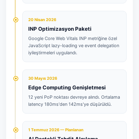
20 Nisan 2026
INP Optimizasyon Paketi
Google Core Web Vitals INP metriğine özel
JavaScript lazy-loading ve event delegation
iyileştirmeleri uygulandı.
30 Mayıs 2026
Edge Computing Genişletmesi
12 yeni PoP noktası devreye alındı. Ortalama
latency 180ms'den 142ms'ye düşürüldü.
1 Temmuz 2026 — Planlanan