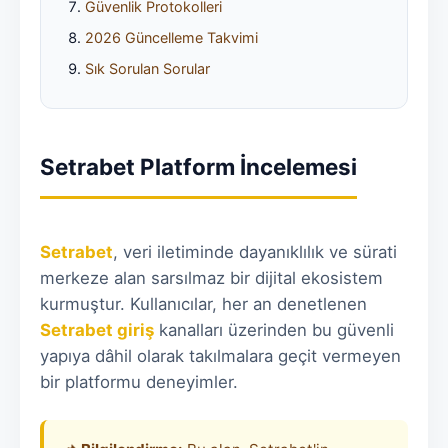
Güvenlik Protokolleri
2026 Güncelleme Takvimi
Sık Sorulan Sorular
Setrabet Platform İncelemesi
Setrabet
, veri iletiminde dayanıklılık ve sürati
merkeze alan sarsılmaz bir dijital ekosistem
kurmuştur. Kullanıcılar, her an denetlenen
Setrabet giriş
kanalları üzerinden bu güvenli
yapıya dâhil olarak takılmalara geçit vermeyen
bir platformu deneyimler.