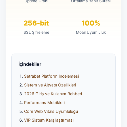
Uptime Oranı
Ortalama Yanıt Süresi
256-bit
100%
SSL Şifreleme
Mobil Uyumluluk
İçindekiler
Setrabet Platform İncelemesi
Sistem ve Altyapı Özellikleri
2026 Giriş ve Kullanım Rehberi
Performans Metrikleri
Core Web Vitals Uyumluluğu
VIP Sistem Karşılaştırması