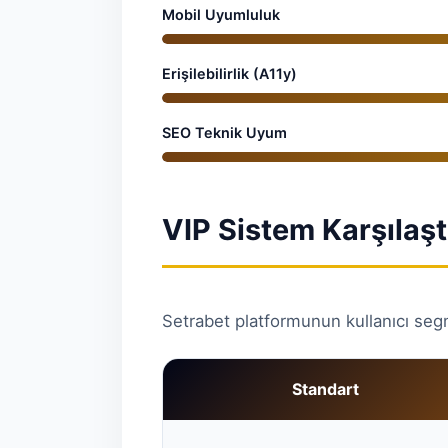
Mobil Uyumluluk
Erişilebilirlik (A11y)
SEO Teknik Uyum
VIP Sistem Karşılaş
Setrabet platformunun kullanıcı segme
Standart