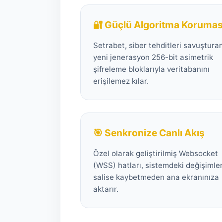
🔐 Güçlü Algoritma Korumas
Setrabet, siber tehditleri savuştura
yeni jenerasyon 256-bit asimetrik
şifreleme bloklarıyla veritabanını
erişilemez kılar.
🎯 Senkronize Canlı Akış
Özel olarak geliştirilmiş Websocket
(WSS) hatları, sistemdeki değişimler
salise kaybetmeden ana ekranınıza
aktarır.