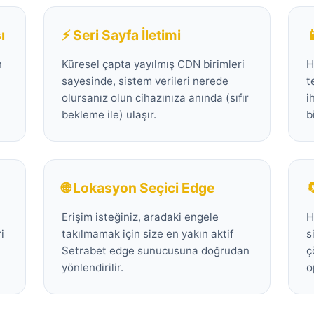
ı
⚡ Seri Sayfa İletimi

n
Küresel çapta yayılmış CDN birimleri
H
sayesinde, sistem verileri nerede
t
olursanız olun cihazınıza anında (sıfır
i
bekleme ile) ulaşır.
b
🌐 Lokasyon Seçici Edge

Erişim isteğiniz, aradaki engele
H
i
takılmamak için size en yakın aktif
s
Setrabet edge sunucusuna doğrudan
ç
yönlendirilir.
o