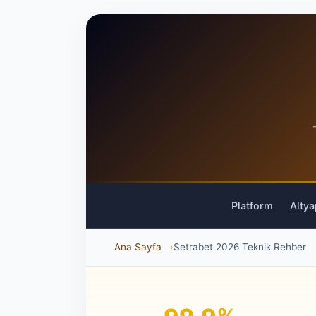
Platform
Altya
Ana Sayfa
Setrabet 2026 Teknik Rehber