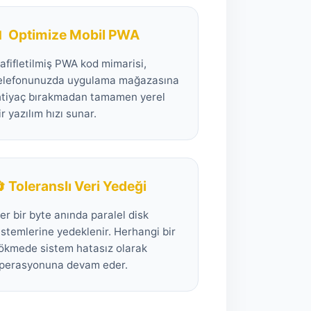
 Optimize Mobil PWA
afifletilmiş PWA kod mimarisi,
elefonunuzda uygulama mağazasına
htiyaç bırakmadan tamamen yerel
ir yazılım hızı sunar.
 Toleranslı Veri Yedeği
er bir byte anında paralel disk
istemlerine yedeklenir. Herhangi bir
ökmede sistem hatasız olarak
perasyonuna devam eder.