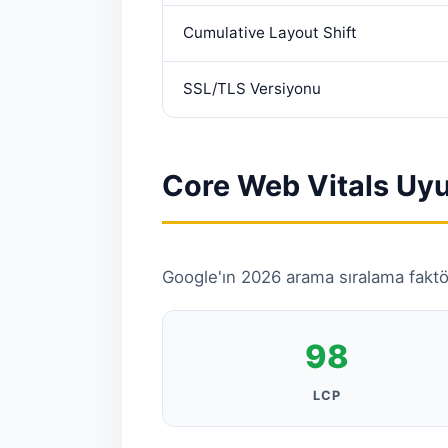
Cumulative Layout Shift
SSL/TLS Versiyonu
Core Web Vitals Uy
Google'ın 2026 arama sıralama faktör
98
LCP