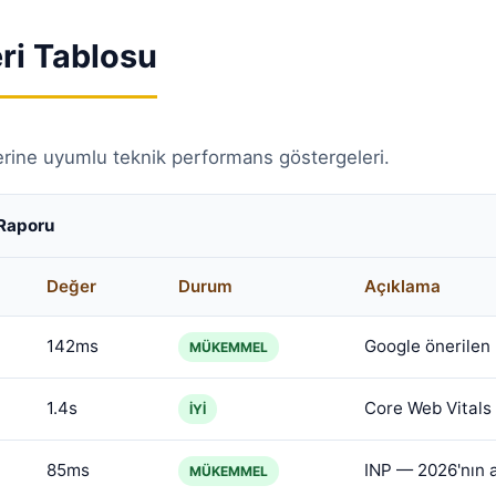
ri Tablosu
rine uyumlu teknik performans göstergeleri.
 Raporu
Değer
Durum
Açıklama
142ms
Google önerilen 
MÜKEMMEL
1.4s
Core Web Vitals 
İYI
85ms
INP — 2026'nın a
MÜKEMMEL