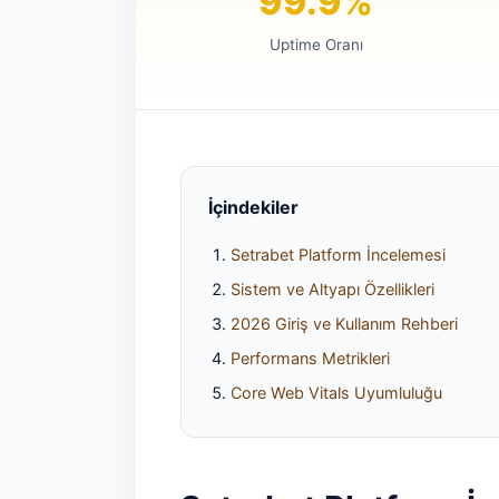
99.9%
Uptime Oranı
İçindekiler
Setrabet Platform İncelemesi
Sistem ve Altyapı Özellikleri
2026 Giriş ve Kullanım Rehberi
Performans Metrikleri
Core Web Vitals Uyumluluğu