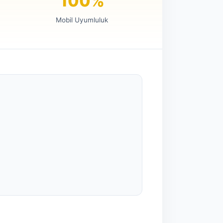
100%
Mobil Uyumluluk