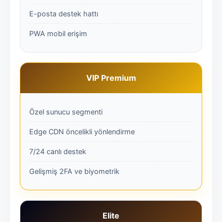
E-posta destek hattı
PWA mobil erişim
VIP Premium
Özel sunucu segmenti
Edge CDN öncelikli yönlendirme
7/24 canlı destek
Gelişmiş 2FA ve biyometrik
Elite