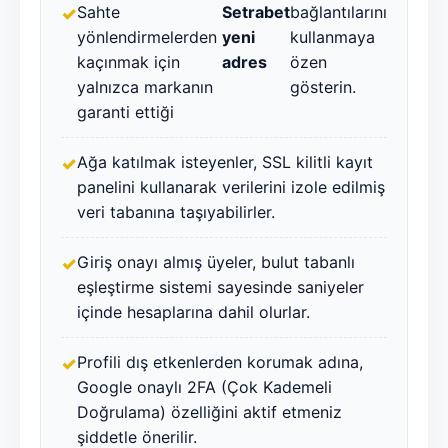
Sahte
Setrabet
bağlantılarını
yönlendirmelerden
yeni
kullanmaya
kaçınmak için
adres
özen
yalnızca markanın
gösterin.
garanti ettiği
Ağa katılmak isteyenler, SSL kilitli kayıt
panelini kullanarak verilerini izole edilmiş
veri tabanına taşıyabilirler.
Giriş onayı almış üyeler, bulut tabanlı
eşleştirme sistemi sayesinde saniyeler
içinde hesaplarına dahil olurlar.
Profili dış etkenlerden korumak adına,
Google onaylı 2FA (Çok Kademeli
Doğrulama) özelliğini aktif etmeniz
şiddetle önerilir.