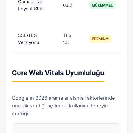
Cumulative
st
0.02
MÜKEMMEL
Layout Shift
sk
he
En
SSL/TLS
TLS
şi
PREMIUM
Versiyonu
1.3
pr
Core Web Vitals Uyumluluğu
Google'ın 2026 arama sıralama faktörlerinde
öncelik verdiği üç temel kullanıcı deneyimi
metriği.