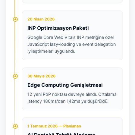
20 Nisan 2026
INP Optimizasyon Paketi
Google Core Web Vitals INP metriğine özel
JavaScript lazy-loading ve event delegation
iyileştirmeleri uygulandı.
30 Mayıs 2026
Edge Computing Genişletmesi
12 yeni PoP noktası devreye alındı. Ortalama
latency 180ms'den 142ms'ye düşürüldü.
1 Temmuz 2026 — Planlanan