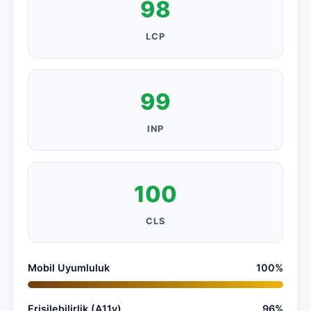
98
LCP
99
INP
100
CLS
Mobil Uyumluluk
100%
Erişilebilirlik (A11y)
96%