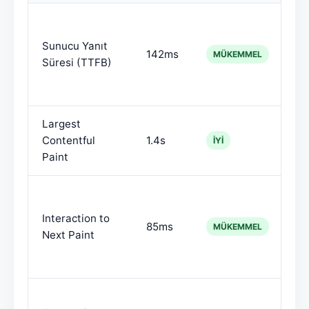
Go
ön
Sunucu Yanıt
142ms
<
MÜKEMMEL
Süresi (TTFB)
eş
al
Largest
Co
Contentful
1.4s
Vi
İYI
Paint
eş
IN
20
Interaction to
85ms
an
MÜKEMMEL
Next Paint
et
öl
Gö