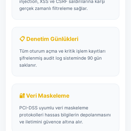
injection, XSS ve CSRF saldırılarına karşı
gerçek zamanlı filtreleme sağlar.
📋 Denetim Günlükleri
Tüm oturum açma ve kritik işlem kayıtları
şifrelenmiş audit log sisteminde 90 gün
saklanır.
🔐 Veri Maskeleme
PCI-DSS uyumlu veri maskeleme
protokolleri hassas bilgilerin depolanmasını
ve iletimini güvence altına alır.