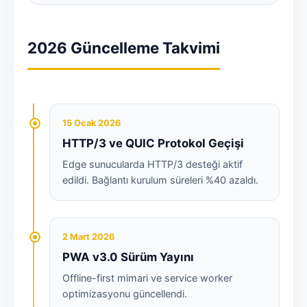
2026 Güncelleme Takvimi
15 Ocak 2026
HTTP/3 ve QUIC Protokol Geçişi
Edge sunucularda HTTP/3 desteği aktif
edildi. Bağlantı kurulum süreleri %40 azaldı.
2 Mart 2026
PWA v3.0 Sürüm Yayını
Offline-first mimari ve service worker
optimizasyonu güncellendi.