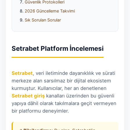
Güvenlik Protokolleri
2026 Güncelleme Takvimi
Sık Sorulan Sorular
Setrabet Platform İncelemesi
Setrabet
, veri iletiminde dayanıklılık ve sürati
merkeze alan sarsılmaz bir dijital ekosistem
kurmuştur. Kullanıcılar, her an denetlenen
Setrabet giriş
kanalları üzerinden bu güvenli
yapıya dâhil olarak takılmalara geçit vermeyen
bir platformu deneyimler.