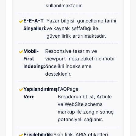
kullanılmaktadır.
E-E-A-T
Yazar bilgisi, güncelleme tarihi
Sinyalleri:
ve kaynak şeffaflığı ile
güvenilirlik artırılmaktadır.
Mobil-
Responsive tasarım ve
First
viewport meta etiketi ile mobil
Indexing:
öncelikli indeksleme
desteklenir.
Yapılandırılmış
FAQPage,
Veri:
BreadcrumbList, Article
ve WebSite schema
markup ile zengin sonuç
potansiyeli sağlanır.
Erişilebilirlik:
Skip link, ARIA etiketleri,