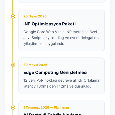
20 Nisan 2026
INP Optimizasyon Paketi
Google Core Web Vitals INP metriğine özel
JavaScript lazy-loading ve event delegation
iyileştirmeleri uygulandı.
30 Mayıs 2026
Edge Computing Genişletmesi
12 yeni PoP noktası devreye alındı. Ortalama
latency 180ms'den 142ms'ye düşürüldü.
1 Temmuz 2026 — Planlanan