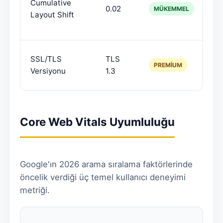
Cumulative
st
0.02
MÜKEMMEL
Layout Shift
sk
he
En
SSL/TLS
TLS
şi
PREMIUM
Versiyonu
1.3
pr
Core Web Vitals Uyumluluğu
Google'ın 2026 arama sıralama faktörlerinde
öncelik verdiği üç temel kullanıcı deneyimi
metriği.