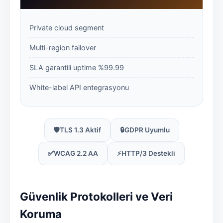
Private cloud segment
Multi-region failover
SLA garantili uptime %99.99
White-label API entegrasyonu
🛡️
TLS 1.3 Aktif
🔒
GDPR Uyumlu
✅
WCAG 2.2 AA
⚡
HTTP/3 Destekli
Güvenlik Protokolleri ve Veri
Koruma