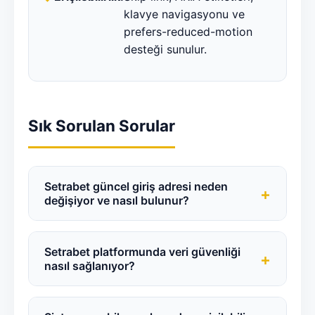
klavye navigasyonu ve
prefers-reduced-motion
desteği sunulur.
Sık Sorulan Sorular
Setrabet güncel giriş adresi neden
+
değişiyor ve nasıl bulunur?
Yerel servis kısıtlamalarına takılmamak
adına Setrabet alan adı rotasını sürekli
Setrabet platformunda veri güvenliği
+
dinamik tutar. Ana bağlantıya en pürüzsüz
nasıl sağlanıyor?
geçişi sağlayan güncel köprülere, yetkili
Tüm iletişim verileri, Setrabet'in modern
sosyal ağlardan erişilir.
Firewall ve TLS destekli zırhlı sunucularında