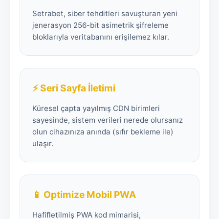
Setrabet, siber tehditleri savuşturan yeni
jenerasyon 256-bit asimetrik şifreleme
bloklarıyla veritabanını erişilemez kılar.
⚡ Seri Sayfa İletimi
Küresel çapta yayılmış CDN birimleri
sayesinde, sistem verileri nerede olursanız
olun cihazınıza anında (sıfır bekleme ile)
ulaşır.
📱 Optimize Mobil PWA
Hafifletilmiş PWA kod mimarisi,