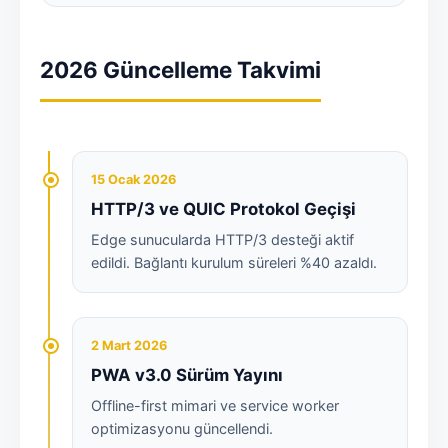
2026 Güncelleme Takvimi
15 Ocak 2026
HTTP/3 ve QUIC Protokol Geçişi
Edge sunucularda HTTP/3 desteği aktif
edildi. Bağlantı kurulum süreleri %40 azaldı.
2 Mart 2026
PWA v3.0 Sürüm Yayını
Offline-first mimari ve service worker
optimizasyonu güncellendi.