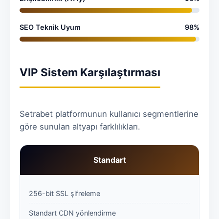
SEO Teknik Uyum
98%
VIP Sistem Karşılaştırması
Setrabet platformunun kullanıcı segmentlerine
göre sunulan altyapı farklılıkları.
Standart
256-bit SSL şifreleme
Standart CDN yönlendirme