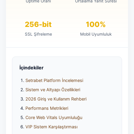
Uptime Oranı
Ortalama Yanıt Süresi
256-bit
100%
SSL Şifreleme
Mobil Uyumluluk
İçindekiler
Setrabet Platform İncelemesi
Sistem ve Altyapı Özellikleri
2026 Giriş ve Kullanım Rehberi
Performans Metrikleri
Core Web Vitals Uyumluluğu
VIP Sistem Karşılaştırması