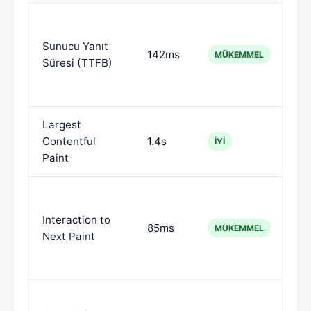
Go
ön
Sunucu Yanıt
142ms
<
MÜKEMMEL
Süresi (TTFB)
eş
al
Largest
Co
Contentful
1.4s
Vi
İYI
Paint
eş
IN
20
Interaction to
85ms
an
MÜKEMMEL
Next Paint
et
öl
Gö