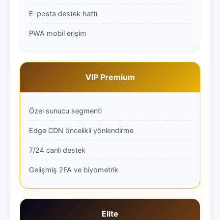
E-posta destek hattı
PWA mobil erişim
VIP Premium
Özel sunucu segmenti
Edge CDN öncelikli yönlendirme
7/24 canlı destek
Gelişmiş 2FA ve biyometrik
Elite