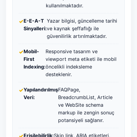
kullanılmaktadır.
E-E-A-T
Yazar bilgisi, güncelleme tarihi
Sinyalleri:
ve kaynak şeffaflığı ile
güvenilirlik artırılmaktadır.
Mobil-
Responsive tasarım ve
First
viewport meta etiketi ile mobil
Indexing:
öncelikli indeksleme
desteklenir.
Yapılandırılmış
FAQPage,
Veri:
BreadcrumbList, Article
ve WebSite schema
markup ile zengin sonuç
potansiyeli sağlanır.
Erişilebilirlik:
Skip link, ARIA etiketleri,