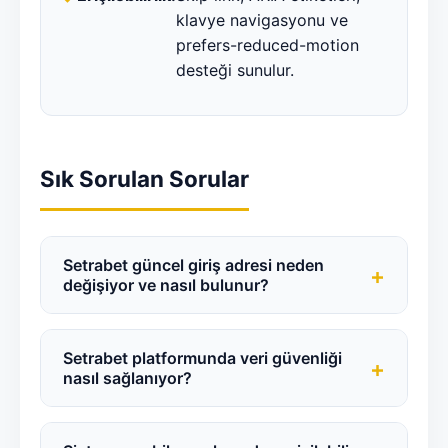
klavye navigasyonu ve
prefers-reduced-motion
desteği sunulur.
Sık Sorulan Sorular
Setrabet güncel giriş adresi neden
+
değişiyor ve nasıl bulunur?
Yerel servis kısıtlamalarına takılmamak
adına Setrabet alan adı rotasını sürekli
Setrabet platformunda veri güvenliği
+
dinamik tutar. Ana bağlantıya en pürüzsüz
nasıl sağlanıyor?
geçişi sağlayan güncel köprülere, yetkili
Tüm iletişim verileri, Setrabet'in modern
sosyal ağlardan erişilir.
Firewall ve TLS destekli zırhlı sunucularında