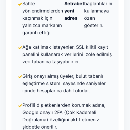
Sahte
Setrabet
bağlantılarını
yönlendirmelerden
yeni
kullanmaya
kaçınmak için
adres
özen
yalnızca markanın
gösterin.
garanti ettiği
Ağa katılmak isteyenler, SSL kilitli kayıt
panelini kullanarak verilerini izole edilmiş
veri tabanına taşıyabilirler.
Giriş onayı almış üyeler, bulut tabanlı
eşleştirme sistemi sayesinde saniyeler
içinde hesaplarına dahil olurlar.
Profili dış etkenlerden korumak adına,
Google onaylı 2FA (Çok Kademeli
Doğrulama) özelliğini aktif etmeniz
şiddetle önerilir.