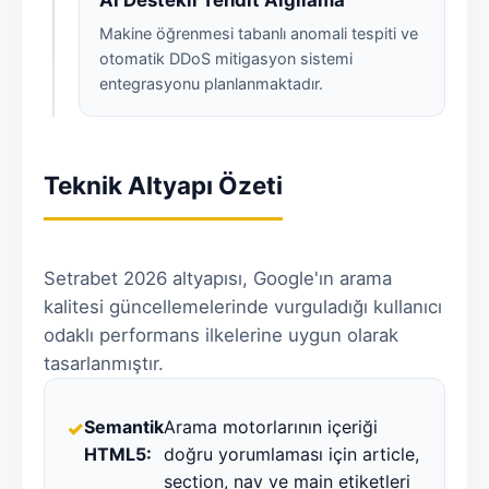
AI Destekli Tehdit Algılama
Makine öğrenmesi tabanlı anomali tespiti ve
otomatik DDoS mitigasyon sistemi
entegrasyonu planlanmaktadır.
Teknik Altyapı Özeti
Setrabet 2026 altyapısı, Google'ın arama
kalitesi güncellemelerinde vurguladığı kullanıcı
odaklı performans ilkelerine uygun olarak
tasarlanmıştır.
Semantik
Arama motorlarının içeriği
HTML5:
doğru yorumlaması için article,
section, nav ve main etiketleri