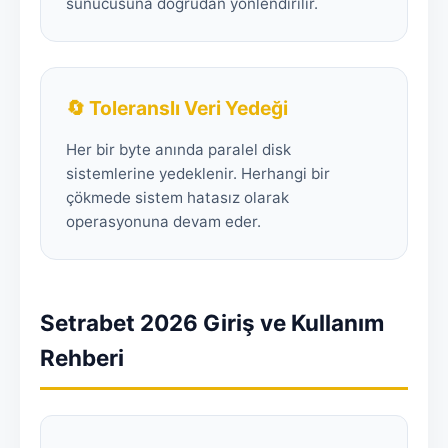
sunucusuna doğrudan yönlendirilir.
🔄 Toleranslı Veri Yedeği
Her bir byte anında paralel disk
sistemlerine yedeklenir. Herhangi bir
çökmede sistem hatasız olarak
operasyonuna devam eder.
Setrabet 2026 Giriş ve Kullanım
Rehberi