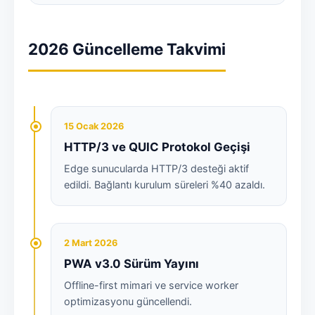
2026 Güncelleme Takvimi
15 Ocak 2026
HTTP/3 ve QUIC Protokol Geçişi
Edge sunucularda HTTP/3 desteği aktif
edildi. Bağlantı kurulum süreleri %40 azaldı.
2 Mart 2026
PWA v3.0 Sürüm Yayını
Offline-first mimari ve service worker
optimizasyonu güncellendi.