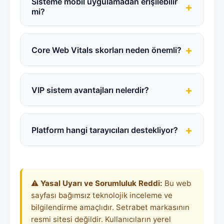
Sisteme mobil uygulamadan erişilebilir
+
izole edilerek %100 gizlilik teminatı ile
mi?
depolanır.
Evet, tamamen PWA standartlarında
tasarlanmış sistemimizle hiçbir apk
+
Core Web Vitals skorları neden önemli?
kurmanıza gerek kalmadan tarayıcınızın
üzerinden mobil uygulama optimizasyonu
Kullanıcı arayüzünün takılmaması ve anında
sağlarsınız.
yanıt vermesi Google için bir güven
+
VIP sistem avantajları nelerdir?
sinyalidir. Setrabet bu LCP ve CLS
metriklerinde zirveyi zorlayarak kusursuz
VIP hesaplara sahip oyuncular, genel trafik
akıcılık verir.
ağından bağımsız elit sunuculara alınır ve
+
Platform hangi tarayıcıları destekliyor?
hiçbir gecikme yaşamadan, 7/24 kişisel
danışmanlarıyla anında irtibat kurar.
Setrabet mimarisi, masaüstü veya mobil
cihazlarınızdaki Chrome, Firefox, Opera,
Edge ve Safari gibi lider tarayıcılarla
⚠️
Yasal Uyarı ve Sorumluluk Reddi:
Bu web
eşzamanlı bir şekilde kusursuz çalışır.
sayfası bağımsız teknolojik inceleme ve
bilgilendirme amaçlıdır. Setrabet markasının
resmi sitesi değildir. Kullanıcıların yerel