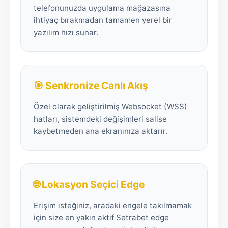
telefonunuzda uygulama mağazasına
ihtiyaç bırakmadan tamamen yerel bir
yazılım hızı sunar.
🎯 Senkronize Canlı Akış
Özel olarak geliştirilmiş Websocket (WSS)
hatları, sistemdeki değişimleri salise
kaybetmeden ana ekranınıza aktarır.
🌐 Lokasyon Seçici Edge
Erişim isteğiniz, aradaki engele takılmamak
için size en yakın aktif Setrabet edge