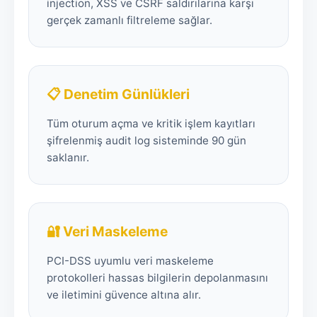
injection, XSS ve CSRF saldırılarına karşı
gerçek zamanlı filtreleme sağlar.
📋 Denetim Günlükleri
Tüm oturum açma ve kritik işlem kayıtları
şifrelenmiş audit log sisteminde 90 gün
saklanır.
🔐 Veri Maskeleme
PCI-DSS uyumlu veri maskeleme
protokolleri hassas bilgilerin depolanmasını
ve iletimini güvence altına alır.