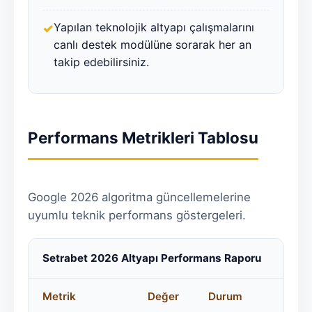
Yapılan teknolojik altyapı çalışmalarını
canlı destek modülüne sorarak her an
takip edebilirsiniz.
Performans Metrikleri Tablosu
Google 2026 algoritma güncellemelerine
uyumlu teknik performans göstergeleri.
Setrabet 2026 Altyapı Performans Raporu
Metrik
Değer
Durum
Aç