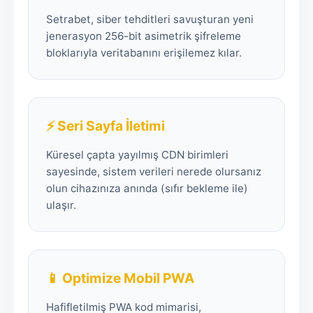
Setrabet, siber tehditleri savuşturan yeni
jenerasyon 256-bit asimetrik şifreleme
bloklarıyla veritabanını erişilemez kılar.
⚡ Seri Sayfa İletimi
Küresel çapta yayılmış CDN birimleri
sayesinde, sistem verileri nerede olursanız
olun cihazınıza anında (sıfır bekleme ile)
ulaşır.
📱 Optimize Mobil PWA
Hafifletilmiş PWA kod mimarisi,