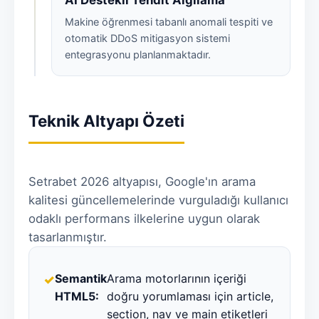
AI Destekli Tehdit Algılama
Makine öğrenmesi tabanlı anomali tespiti ve
otomatik DDoS mitigasyon sistemi
entegrasyonu planlanmaktadır.
Teknik Altyapı Özeti
Setrabet 2026 altyapısı, Google'ın arama
kalitesi güncellemelerinde vurguladığı kullanıcı
odaklı performans ilkelerine uygun olarak
tasarlanmıştır.
Semantik
Arama motorlarının içeriği
HTML5:
doğru yorumlaması için article,
section, nav ve main etiketleri