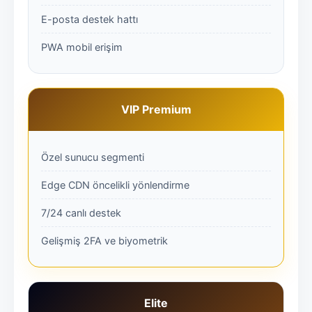
E-posta destek hattı
PWA mobil erişim
VIP Premium
Özel sunucu segmenti
Edge CDN öncelikli yönlendirme
7/24 canlı destek
Gelişmiş 2FA ve biyometrik
Elite