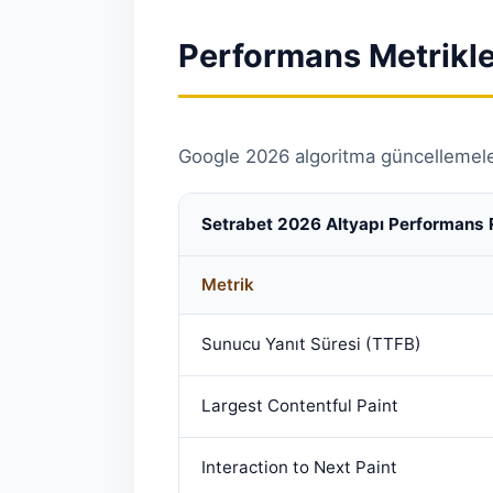
Performans Metrikle
Google 2026 algoritma güncellemele
Setrabet 2026 Altyapı Performans
Metrik
Sunucu Yanıt Süresi (TTFB)
Largest Contentful Paint
Interaction to Next Paint