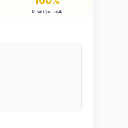
100%
Mobil Uyumluluk