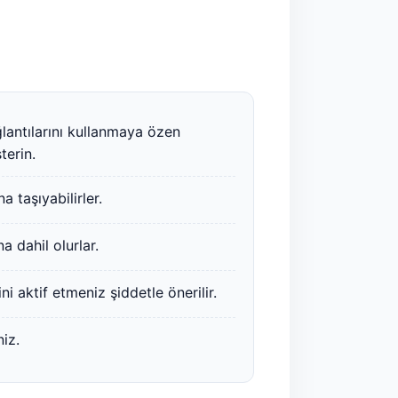
lantılarını kullanmaya özen
terin.
a taşıyabilirler.
a dahil olurlar.
 aktif etmeniz şiddetle önerilir.
iz.