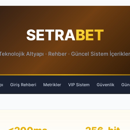
SETRA
BET
Teknolojik Altyapı · Rehber · Güncel Sistem İçerikler
pı
Giriş Rehberi
Metrikler
VIP Sistem
Güvenlik
Gün