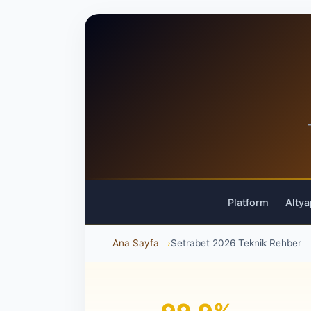
Platform
Altya
Ana Sayfa
Setrabet 2026 Teknik Rehber