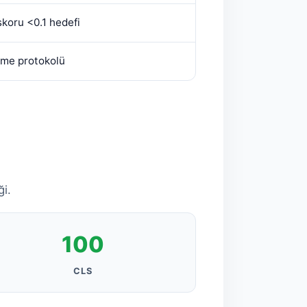
skoru <0.1 hedefi
eme protokolü
ği.
100
CLS