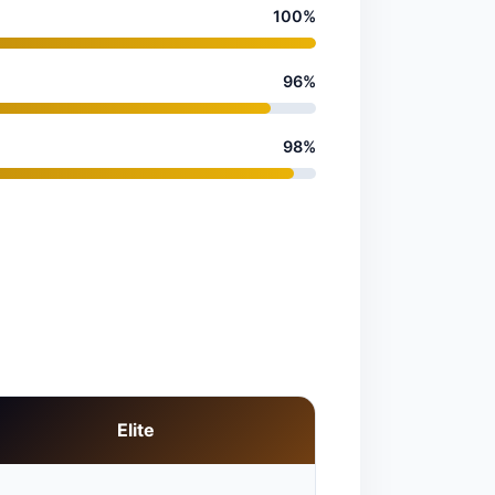
100%
96%
98%
Elite