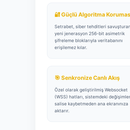
🔐 Güçlü Algoritma Korumas
Setrabet, siber tehditleri savuştura
yeni jenerasyon 256-bit asimetrik
şifreleme bloklarıyla veritabanını
erişilemez kılar.
🎯 Senkronize Canlı Akış
Özel olarak geliştirilmiş Websocket
(WSS) hatları, sistemdeki değişimler
salise kaybetmeden ana ekranınıza
aktarır.