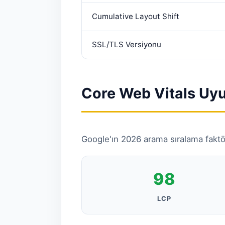
Cumulative Layout Shift
SSL/TLS Versiyonu
Core Web Vitals Uy
Google'ın 2026 arama sıralama faktör
98
LCP