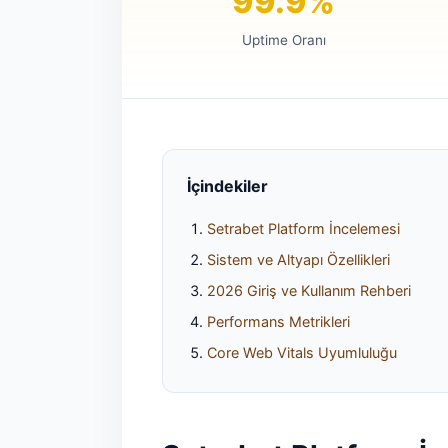
99.9%
Uptime Oranı
İçindekiler
Setrabet Platform İncelemesi
Sistem ve Altyapı Özellikleri
2026 Giriş ve Kullanım Rehberi
Performans Metrikleri
Core Web Vitals Uyumluluğu