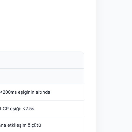
<200ms eşiğinin altında
LCP eşiği: <2.5s
na etkileşim ölçütü