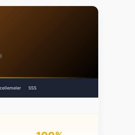
i
cellemeler
SSS