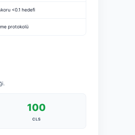
skoru <0.1 hedefi
eme protokolü
ği.
100
CLS