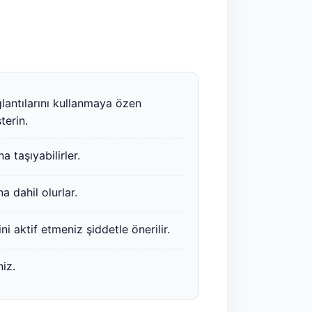
lantılarını kullanmaya özen
terin.
a taşıyabilirler.
a dahil olurlar.
 aktif etmeniz şiddetle önerilir.
iz.