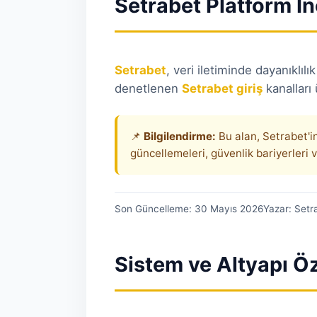
Setrabet Platform İ
Setrabet
, veri iletiminde dayanıklıl
denetlenen
Setrabet giriş
kanalları
📌
Bilgilendirme:
Bu alan, Setrabet'in
güncellemeleri, güvenlik bariyerleri 
Son Güncelleme: 30 Mayıs 2026
Yazar: Setr
Sistem ve Altyapı Öze