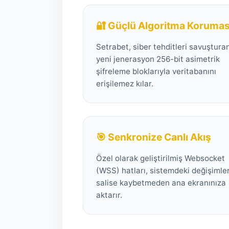
🔐 Güçlü Algoritma Korumas
Setrabet, siber tehditleri savuştura
yeni jenerasyon 256-bit asimetrik
şifreleme bloklarıyla veritabanını
erişilemez kılar.
🎯 Senkronize Canlı Akış
Özel olarak geliştirilmiş Websocket
(WSS) hatları, sistemdeki değişimler
salise kaybetmeden ana ekranınıza
aktarır.