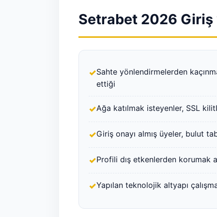
Setrabet 2026 Giriş
Sahte yönlendirmelerden kaçınma
ettiği
Ağa katılmak isteyenler, SSL kilitl
Giriş onayı almış üyeler, bulut ta
Profili dış etkenlerden korumak a
Yapılan teknolojik altyapı çalışm