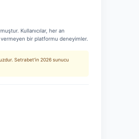
rmuştur. Kullanıcılar, her an
it vermeyen bir platformu deneyimler.
avuzdur. Setrabet'in 2026 sunucu