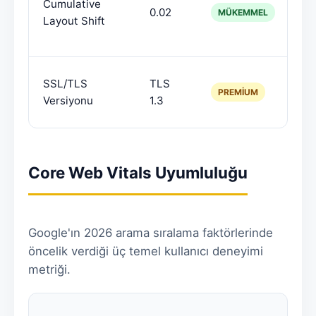
Cumulative
st
0.02
MÜKEMMEL
Layout Shift
sk
he
En
SSL/TLS
TLS
şi
PREMIUM
Versiyonu
1.3
pr
Core Web Vitals Uyumluluğu
Google'ın 2026 arama sıralama faktörlerinde
öncelik verdiği üç temel kullanıcı deneyimi
metriği.