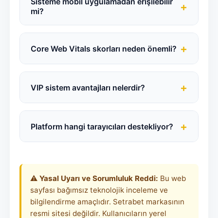
Sisteme mobil uygulamadan erişilebilir
+
izole edilerek %100 gizlilik teminatı ile
mi?
depolanır.
Evet, tamamen PWA standartlarında
tasarlanmış sistemimizle hiçbir apk
+
Core Web Vitals skorları neden önemli?
kurmanıza gerek kalmadan tarayıcınızın
üzerinden mobil uygulama optimizasyonu
Kullanıcı arayüzünün takılmaması ve anında
sağlarsınız.
yanıt vermesi Google için bir güven
+
VIP sistem avantajları nelerdir?
sinyalidir. Setrabet bu LCP ve CLS
metriklerinde zirveyi zorlayarak kusursuz
VIP hesaplara sahip oyuncular, genel trafik
akıcılık verir.
ağından bağımsız elit sunuculara alınır ve
+
Platform hangi tarayıcıları destekliyor?
hiçbir gecikme yaşamadan, 7/24 kişisel
danışmanlarıyla anında irtibat kurar.
Setrabet mimarisi, masaüstü veya mobil
cihazlarınızdaki Chrome, Firefox, Opera,
Edge ve Safari gibi lider tarayıcılarla
⚠️
Yasal Uyarı ve Sorumluluk Reddi:
Bu web
eşzamanlı bir şekilde kusursuz çalışır.
sayfası bağımsız teknolojik inceleme ve
bilgilendirme amaçlıdır. Setrabet markasının
resmi sitesi değildir. Kullanıcıların yerel