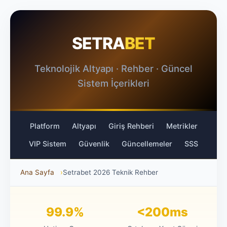
SETRA
BET
Teknolojik Altyapı · Rehber · Güncel
Sistem İçerikleri
Platform
Altyapı
Giriş Rehberi
Metrikler
VIP Sistem
Güvenlik
Güncellemeler
SSS
Ana Sayfa
Setrabet 2026 Teknik Rehber
99.9%
<200ms