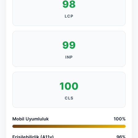
98
LCP
99
INP
100
CLS
Mobil Uyumluluk
100%
Erişilebilirlik (A11y)
96%