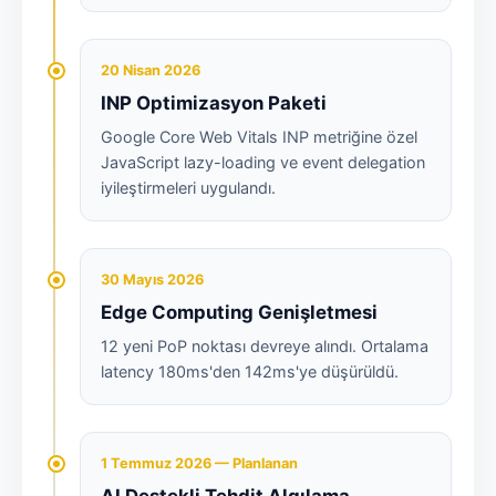
20 Nisan 2026
INP Optimizasyon Paketi
Google Core Web Vitals INP metriğine özel
JavaScript lazy-loading ve event delegation
iyileştirmeleri uygulandı.
30 Mayıs 2026
Edge Computing Genişletmesi
12 yeni PoP noktası devreye alındı. Ortalama
latency 180ms'den 142ms'ye düşürüldü.
1 Temmuz 2026 — Planlanan