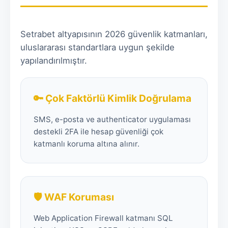
Setrabet altyapısının 2026 güvenlik katmanları,
uluslararası standartlara uygun şekilde
yapılandırılmıştır.
🔑 Çok Faktörlü Kimlik Doğrulama
SMS, e-posta ve authenticator uygulaması
destekli 2FA ile hesap güvenliği çok
katmanlı koruma altına alınır.
🛡️ WAF Koruması
Web Application Firewall katmanı SQL