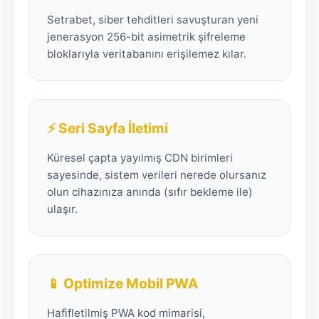
Setrabet, siber tehditleri savuşturan yeni
jenerasyon 256-bit asimetrik şifreleme
bloklarıyla veritabanını erişilemez kılar.
⚡ Seri Sayfa İletimi
Küresel çapta yayılmış CDN birimleri
sayesinde, sistem verileri nerede olursanız
olun cihazınıza anında (sıfır bekleme ile)
ulaşır.
📱 Optimize Mobil PWA
Hafifletilmiş PWA kod mimarisi,