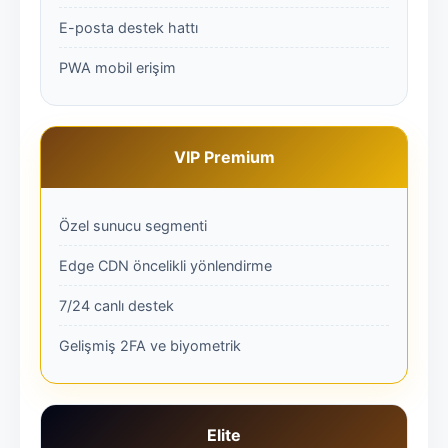
E-posta destek hattı
PWA mobil erişim
VIP Premium
Özel sunucu segmenti
Edge CDN öncelikli yönlendirme
7/24 canlı destek
Gelişmiş 2FA ve biyometrik
Elite