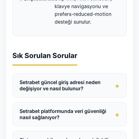
klavye navigasyonu ve
prefers-reduced-motion
desteği sunulur.
Sık Sorulan Sorular
Setrabet güncel giriş adresi neden
+
değişiyor ve nasıl bulunur?
Yerel servis kısıtlamalarına takılmamak
adına Setrabet alan adı rotasını sürekli
Setrabet platformunda veri güvenliği
+
dinamik tutar. Ana bağlantıya en pürüzsüz
nasıl sağlanıyor?
geçişi sağlayan güncel köprülere, yetkili
Tüm iletişim verileri, Setrabet'in modern
sosyal ağlardan erişilir.
Firewall ve TLS destekli zırhlı sunucularında