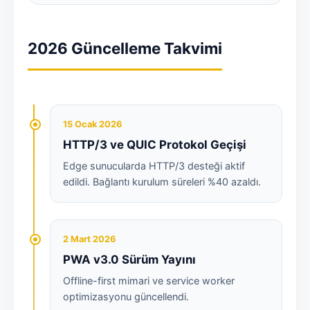
2026 Güncelleme Takvimi
15 Ocak 2026
HTTP/3 ve QUIC Protokol Geçişi
Edge sunucularda HTTP/3 desteği aktif
edildi. Bağlantı kurulum süreleri %40 azaldı.
2 Mart 2026
PWA v3.0 Sürüm Yayını
Offline-first mimari ve service worker
optimizasyonu güncellendi.