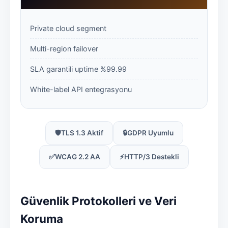
Private cloud segment
Multi-region failover
SLA garantili uptime %99.99
White-label API entegrasyonu
🛡️
TLS 1.3 Aktif
🔒
GDPR Uyumlu
✅
WCAG 2.2 AA
⚡
HTTP/3 Destekli
Güvenlik Protokolleri ve Veri
Koruma