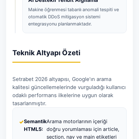
AI Destekli Tehdit Algılama
Makine öğrenmesi tabanlı anomali tespiti ve
otomatik DDoS mitigasyon sistemi
entegrasyonu planlanmaktadır.
Teknik Altyapı Özeti
Setrabet 2026 altyapısı, Google'ın arama
kalitesi güncellemelerinde vurguladığı kullanıcı
odaklı performans ilkelerine uygun olarak
tasarlanmıştır.
Semantik
Arama motorlarının içeriği
HTML5:
doğru yorumlaması için article,
section, nav ve main etiketleri