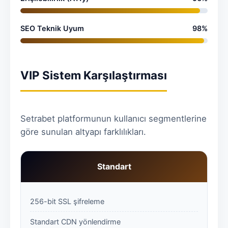
SEO Teknik Uyum
98%
VIP Sistem Karşılaştırması
Setrabet platformunun kullanıcı segmentlerine
göre sunulan altyapı farklılıkları.
Standart
256-bit SSL şifreleme
Standart CDN yönlendirme