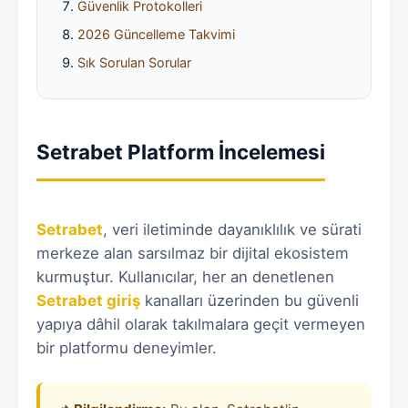
Güvenlik Protokolleri
2026 Güncelleme Takvimi
Sık Sorulan Sorular
Setrabet Platform İncelemesi
Setrabet
, veri iletiminde dayanıklılık ve sürati
merkeze alan sarsılmaz bir dijital ekosistem
kurmuştur. Kullanıcılar, her an denetlenen
Setrabet giriş
kanalları üzerinden bu güvenli
yapıya dâhil olarak takılmalara geçit vermeyen
bir platformu deneyimler.