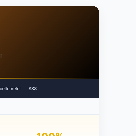
i
cellemeler
SSS