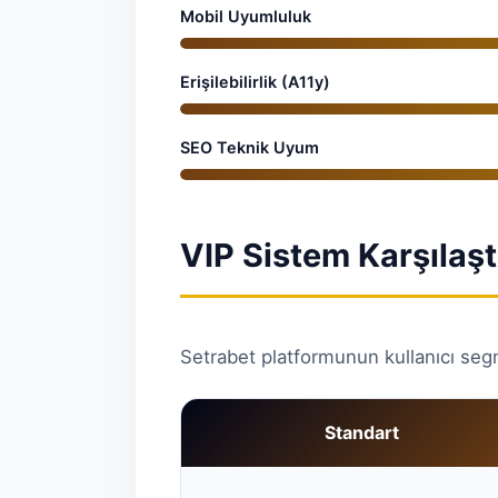
Mobil Uyumluluk
Erişilebilirlik (A11y)
SEO Teknik Uyum
VIP Sistem Karşılaş
Setrabet platformunun kullanıcı segme
Standart