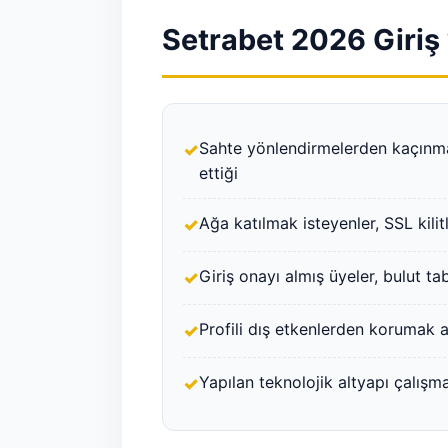
Setrabet 2026 Giriş
Sahte yönlendirmelerden kaçınma
ettiği
Ağa katılmak isteyenler, SSL kilitl
Giriş onayı almış üyeler, bulut ta
Profili dış etkenlerden korumak a
Yapılan teknolojik altyapı çalışm