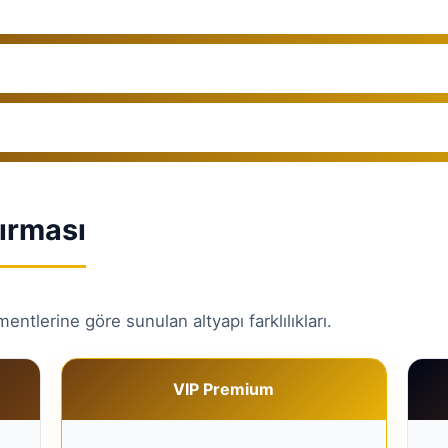
tırması
ntlerine göre sunulan altyapı farklılıkları.
VIP Premium