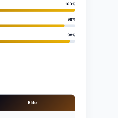
100%
96%
98%
Elite