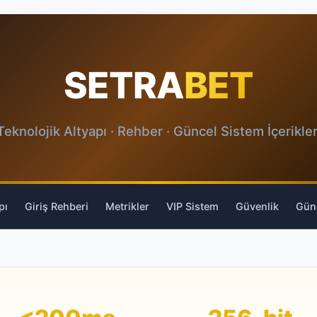
SETRA
BET
Teknolojik Altyapı · Rehber · Güncel Sistem İçerikler
pı
Giriş Rehberi
Metrikler
VIP Sistem
Güvenlik
Gün