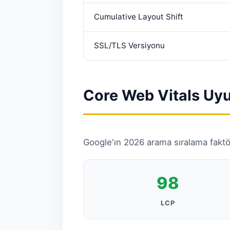
Cumulative Layout Shift
SSL/TLS Versiyonu
Core Web Vitals Uy
Google'ın 2026 arama sıralama faktör
98
LCP