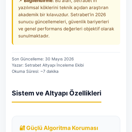
📌
Bilgilendirme:
Bu alan, Setrabet'in
yazılımsal köklerini teknik açıdan araştıran
akademik bir kılavuzdur. Setrabet'in 2026
sunucu güncellemeleri, güvenlik bariyerleri
ve genel performans değerleri objektif olarak
sunulmaktadır.
Son Güncelleme: 30 Mayıs 2026
Yazar: Setrabet Altyapı İnceleme Ekibi
Okuma Süresi: ~7 dakika
Sistem ve Altyapı Özellikleri
🔐 Güçlü Algoritma Koruması