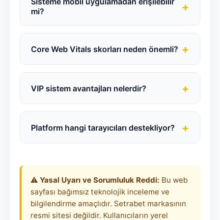
Sisteme mobil uygulamadan erişilebilir
+
izole edilerek %100 gizlilik teminatı ile
mi?
depolanır.
Evet, tamamen PWA standartlarında
tasarlanmış sistemimizle hiçbir apk
+
Core Web Vitals skorları neden önemli?
kurmanıza gerek kalmadan tarayıcınızın
üzerinden mobil uygulama optimizasyonu
Kullanıcı arayüzünün takılmaması ve anında
sağlarsınız.
yanıt vermesi Google için bir güven
+
VIP sistem avantajları nelerdir?
sinyalidir. Setrabet bu LCP ve CLS
metriklerinde zirveyi zorlayarak kusursuz
VIP hesaplara sahip oyuncular, genel trafik
akıcılık verir.
ağından bağımsız elit sunuculara alınır ve
+
Platform hangi tarayıcıları destekliyor?
hiçbir gecikme yaşamadan, 7/24 kişisel
danışmanlarıyla anında irtibat kurar.
Setrabet mimarisi, masaüstü veya mobil
cihazlarınızdaki Chrome, Firefox, Opera,
Edge ve Safari gibi lider tarayıcılarla
⚠️
Yasal Uyarı ve Sorumluluk Reddi:
Bu web
eşzamanlı bir şekilde kusursuz çalışır.
sayfası bağımsız teknolojik inceleme ve
bilgilendirme amaçlıdır. Setrabet markasının
resmi sitesi değildir. Kullanıcıların yerel