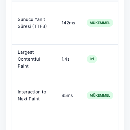
Go
ön
Sunucu Yanıt
142ms
<
MÜKEMMEL
Süresi (TTFB)
eş
al
Largest
Co
Contentful
1.4s
Vi
İYI
Paint
eş
IN
20
Interaction to
85ms
an
MÜKEMMEL
Next Paint
et
öl
Gö