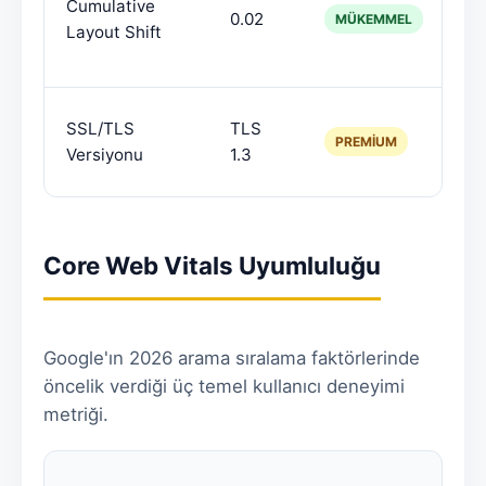
Cumulative
st
0.02
MÜKEMMEL
Layout Shift
sk
he
En
SSL/TLS
TLS
şi
PREMIUM
Versiyonu
1.3
pr
Core Web Vitals Uyumluluğu
Google'ın 2026 arama sıralama faktörlerinde
öncelik verdiği üç temel kullanıcı deneyimi
metriği.