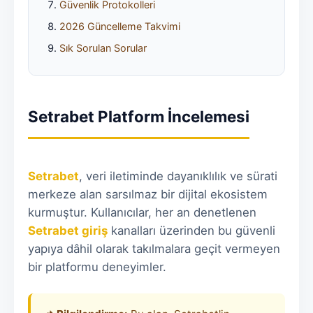
Güvenlik Protokolleri
2026 Güncelleme Takvimi
Sık Sorulan Sorular
Setrabet Platform İncelemesi
Setrabet
, veri iletiminde dayanıklılık ve sürati
merkeze alan sarsılmaz bir dijital ekosistem
kurmuştur. Kullanıcılar, her an denetlenen
Setrabet giriş
kanalları üzerinden bu güvenli
yapıya dâhil olarak takılmalara geçit vermeyen
bir platformu deneyimler.