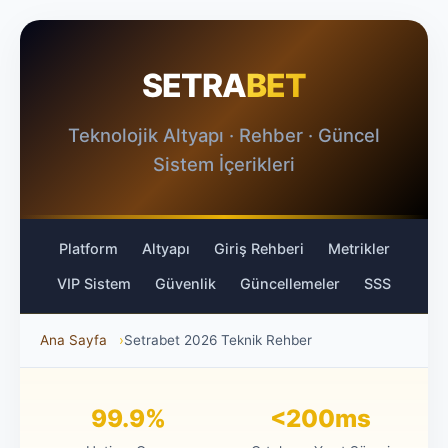
SETRA
BET
Teknolojik Altyapı · Rehber · Güncel
Sistem İçerikleri
Platform
Altyapı
Giriş Rehberi
Metrikler
VIP Sistem
Güvenlik
Güncellemeler
SSS
Ana Sayfa
Setrabet 2026 Teknik Rehber
99.9%
<200ms