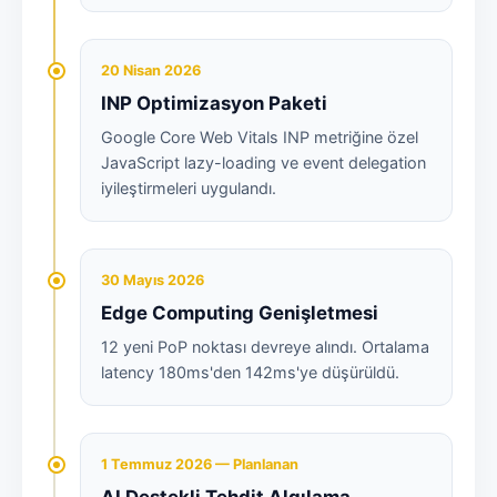
20 Nisan 2026
INP Optimizasyon Paketi
Google Core Web Vitals INP metriğine özel
JavaScript lazy-loading ve event delegation
iyileştirmeleri uygulandı.
30 Mayıs 2026
Edge Computing Genişletmesi
12 yeni PoP noktası devreye alındı. Ortalama
latency 180ms'den 142ms'ye düşürüldü.
1 Temmuz 2026 — Planlanan