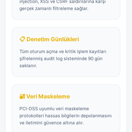
injection, XSS ve CSRF saldırılarına karşı
gerçek zamanlı filtreleme sağlar.
📋 Denetim Günlükleri
Tüm oturum açma ve kritik işlem kayıtları
şifrelenmiş audit log sisteminde 90 gün
saklanır.
🔐 Veri Maskeleme
PCI-DSS uyumlu veri maskeleme
protokolleri hassas bilgilerin depolanmasını
ve iletimini güvence altına alır.