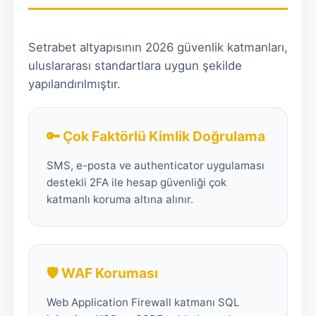
Setrabet altyapısının 2026 güvenlik katmanları,
uluslararası standartlara uygun şekilde
yapılandırılmıştır.
🔑 Çok Faktörlü Kimlik Doğrulama
SMS, e-posta ve authenticator uygulaması
destekli 2FA ile hesap güvenliği çok
katmanlı koruma altına alınır.
🛡️ WAF Koruması
Web Application Firewall katmanı SQL