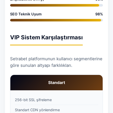
SEO Teknik Uyum
98%
VIP Sistem Karşılaştırması
Setrabet platformunun kullanıcı segmentlerine
göre sunulan altyapı farklılıkları.
Standart
256-bit SSL şifreleme
Standart CDN yönlendirme