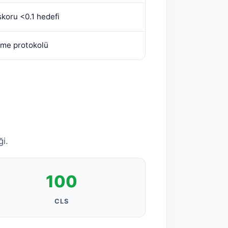
skoru <0.1 hedefi
eme protokolü
ği.
100
CLS