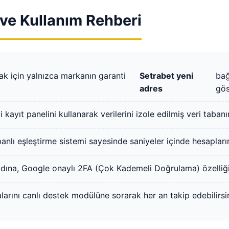
 ve Kullanım Rehberi
k için yalnızca markanın garanti
Setrabet yeni
bağ
adres
gös
i kayıt panelini kullanarak verilerini izole edilmiş veri tabanın
banlı eşleştirme sistemi sayesinde saniyeler içinde hesapların
dına, Google onaylı 2FA (Çok Kademeli Doğrulama) özelliğini
alarını canlı destek modülüne sorarak her an takip edebilirsin