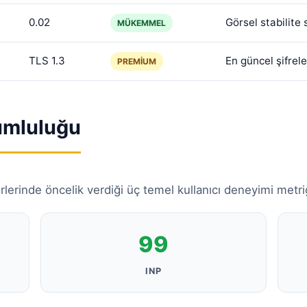
0.02
Görsel stabilite 
MÜKEMMEL
TLS 1.3
En güncel şifrel
PREMIUM
umluluğu
lerinde öncelik verdiği üç temel kullanıcı deneyimi metri
99
INP