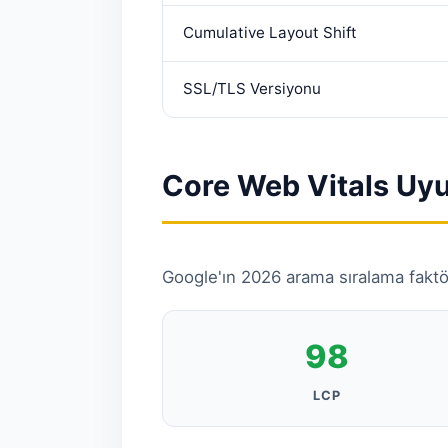
Cumulative Layout Shift
SSL/TLS Versiyonu
Core Web Vitals Uy
Google'ın 2026 arama sıralama faktör
98
LCP