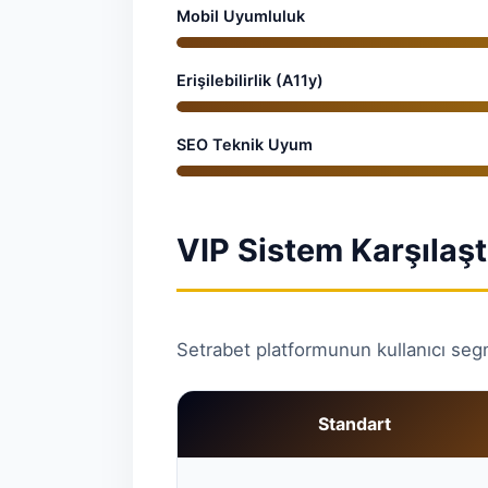
Mobil Uyumluluk
Erişilebilirlik (A11y)
SEO Teknik Uyum
VIP Sistem Karşılaş
Setrabet platformunun kullanıcı segme
Standart