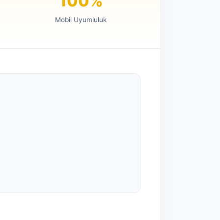
100%
Mobil Uyumluluk