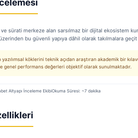
ncelemesi
ık ve sürati merkeze alan sarsılmaz bir dijital ekosistem ku
 üzerinden bu güvenli yapıya dâhil olarak takılmalara geç
 yazılımsal köklerini teknik açıdan araştıran akademik bir kıl
ve genel performans değerleri objektif olarak sunulmaktadır.
abet Altyapı İnceleme Ekibi
Okuma Süresi: ~7 dakika
llikleri