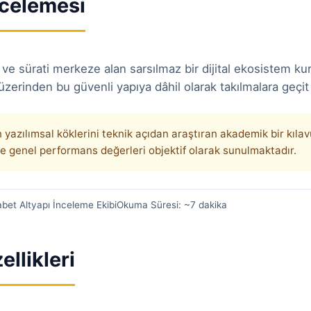
ncelemesi
ık ve sürati merkeze alan sarsılmaz bir dijital ekosistem ku
 üzerinden bu güvenli yapıya dâhil olarak takılmalara geç
 yazılımsal köklerini teknik açıdan araştıran akademik bir kıl
ve genel performans değerleri objektif olarak sunulmaktadır.
abet Altyapı İnceleme Ekibi
Okuma Süresi: ~7 dakika
llikleri