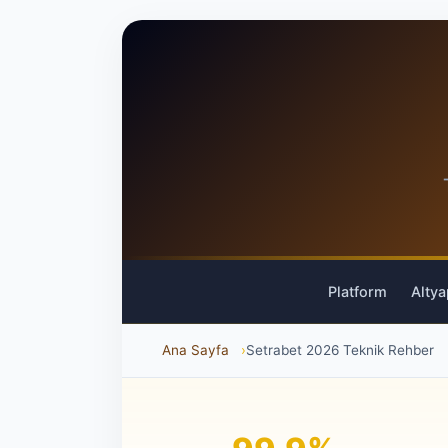
Platform
Altya
Ana Sayfa
Setrabet 2026 Teknik Rehber