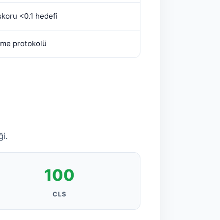
skoru <0.1 hedefi
eme protokolü
ği.
100
CLS