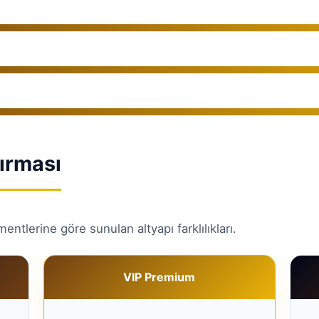
tırması
ntlerine göre sunulan altyapı farklılıkları.
VIP Premium