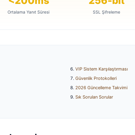
<200ms
256-bit
Ortalama Yanıt Süresi
SSL Şifreleme
VIP Sistem Karşılaştırması
Güvenlik Protokolleri
2026 Güncelleme Takvimi
Sık Sorulan Sorular