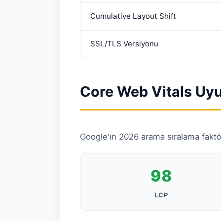
Cumulative Layout Shift
SSL/TLS Versiyonu
Core Web Vitals Uy
Google'ın 2026 arama sıralama faktör
98
LCP