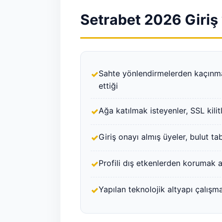
Setrabet 2026 Giriş
Sahte yönlendirmelerden kaçınma
ettiği
Ağa katılmak isteyenler, SSL kilitl
Giriş onayı almış üyeler, bulut ta
Profili dış etkenlerden korumak a
Yapılan teknolojik altyapı çalışm