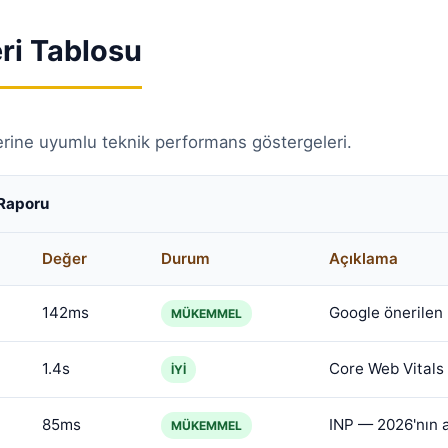
ri Tablosu
rine uyumlu teknik performans göstergeleri.
 Raporu
Değer
Durum
Açıklama
142ms
Google önerilen 
MÜKEMMEL
1.4s
Core Web Vitals 
İYI
85ms
INP — 2026'nın a
MÜKEMMEL