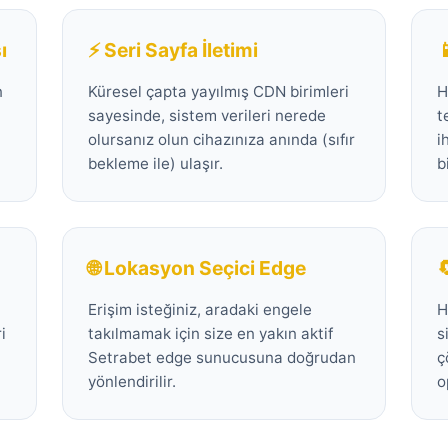
ı
⚡ Seri Sayfa İletimi

n
Küresel çapta yayılmış CDN birimleri
H
sayesinde, sistem verileri nerede
t
olursanız olun cihazınıza anında (sıfır
i
bekleme ile) ulaşır.
b
🌐 Lokasyon Seçici Edge

Erişim isteğiniz, aradaki engele
H
i
takılmamak için size en yakın aktif
s
Setrabet edge sunucusuna doğrudan
ç
yönlendirilir.
o